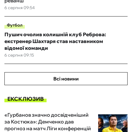
реванш
6 серпня 09:54
Футбол
Пушич очолив колишній клуб Реброва:
екстренер Шахтаря став наставником
відомої команди
6 серпня 09:15
Всі новини
ЕКСКЛЮЗИВ
«Гурбанов значно досвідченіший
за Костюка»: Демченко дав
прогноз на матч Ліги конференцій