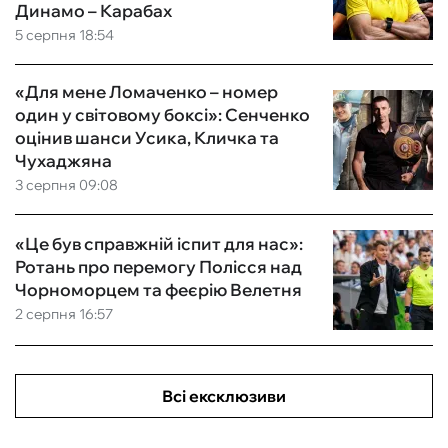
Динамо – Карабах
5 серпня 18:54
«Для мене Ломаченко – номер
один у світовому боксі»: Сенченко
оцінив шанси Усика, Кличка та
Чухаджяна
3 серпня 09:08
«Це був справжній іспит для нас»:
Ротань про перемогу Полісся над
Чорноморцем та феєрію Велетня
2 серпня 16:57
Всі ексклюзиви