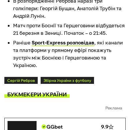
В розпорядженні Реброва наразі три
голкіпери: Георгій Бущан, Анатолій Трубін та
Андрій Лунін.
Матч проти Боснії та Герцеговини відбудеться
21 березня в Зениці. Початок – о 21:45.
Раніше
Sport-Express розповідав
, які канали
та платформи у прямому ефірі покажуть
зустріч між Боснією і Герцеговиною та
Україною.
Сергій Ребров
Збірна України з футболу
БУКМЕКЕРИ УКРАЇНИ
Реклама
GGbet
9.9