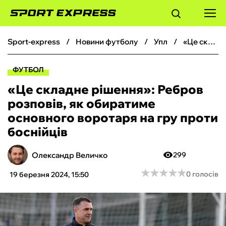
sport-express
новини футболу
упл
«Це складне рішення»: Ребров розповів, як обиратиме основного воротаря на гру проти боснійців
ФУТБОЛ
ФУТБОЛ
БАСКЕТБОЛ
«Це складне рішення»: Ребров
розповів, як обиратиме
БОКС
основного воротаря на гру проти
боснійців
ХОКЕЙ
Олександр Величко
299
ТЕНІС
★
★
★
★
★
★
★
★
★
★
0 голосів
19 березня 2024, 15:50
КІБЕРСПОРТ
ЧС-2026