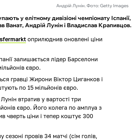
Андрій Лунін. Фото: Getty Images
упають у елітному дивізіоні чемпіонату Іспанії,
ав Ванат, Андрій Лунін і Владислав Крапивцов.
sfermarkt
оприлюднив оновлені ціни
анії залишається лідер Барселони
мільйонів євро.
ся гравці Жирони Віктор Циганков і
штують по 15 мільйонів євро.
Лунін втратив у вартості три
ьйонів євро. Його колега по амплуа з
 чверть ціни і тепер коштує 300
 сезоні провів 34 матчі (сім голів,