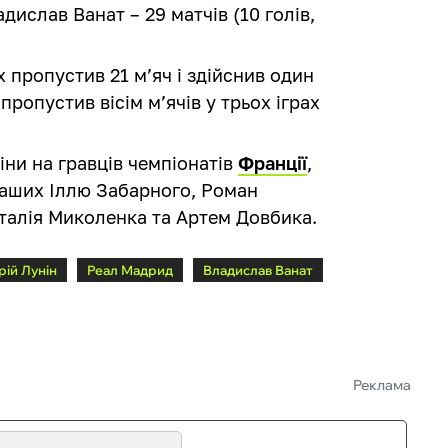
адислав Ванат – 29 матчів (10 голів,
х пропустив 21 м’яч і здійснив один
пропустив вісім м’ячів у трьох іграх
іни на гравців чемпіонатів
Франції
,
 наших Іллю Забарного, Роман
талія Миколенка та Артем Довбика.
рій Лунін
Реал Мадрид
Владислав Ванат
Реклама