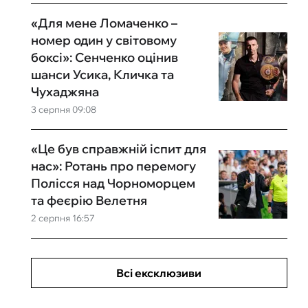
«Для мене Ломаченко –
номер один у світовому
боксі»: Сенченко оцінив
шанси Усика, Кличка та
Чухаджяна
3 серпня 09:08
«Це був справжній іспит для
нас»: Ротань про перемогу
Полісся над Чорноморцем
та феєрію Велетня
2 серпня 16:57
Всі ексклюзиви