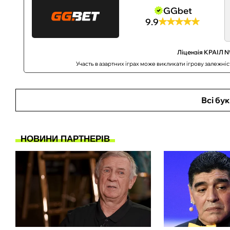
GGbet
9.9
Ліцензія КРАІЛ №
Участь в азартних іграх може викликати ігрову залежні
Всі бу