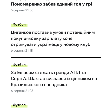
Пономаренко забив єдиний гол у грі
6 серпня 21:56
Футбол
Циганков поставив умови потенційним
покупцям: яку зарплату хоче
отримувати українець у новому клубі
6 серпня 21:18
Футбол
За Еліасом стежать гранди АПЛ та
Серії А: Шахтар визнався із цінником на
бразильського нападника
6 серпня 21:03
Футбол