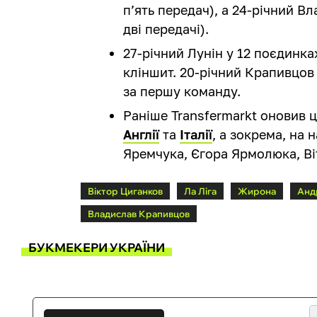
п’ять передач), а 24-річний Вл
дві передачі).
27-річний Лунін у 12 поєдинка
кліншит. 20-річний Крапивцов 
за першу команду.
Раніше Transfermarkt оновив ц
Англії
та
Італії
, а зокрема, на
Яремчука, Єгора Ярмолюка, Ві
Віктор Циганков
Ла Ліга
Жирона
Анд
Владислав Крапивцов
БУКМЕКЕРИ УКРАЇНИ