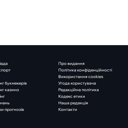
іада
Про видання
спорт
Політика конфіденційності
Використання cookies
нг букмекерів
Угода користувача
нг казино
Редакційна політика
інг
Кодекс етики
знань
Наша редакція
ри прогнозів
Контакти