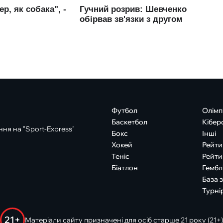
Футбол
Олімп
Баскетбол
Кібер
ня на "Sport-Express"
Бокс
Інші
Хокей
Рейти
Теніс
Рейти
Біатлон
Гембл
База 
Турні
21+
Матеріали сайту призначені для осіб старше 21 року (21+)