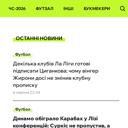
ЧС-2026
ФУТЗАЛ
ІНШІ
БУКМЕКЕРИ
ОСТАННІ НОВИНИ
Футбол
Декілька клубів Ла Ліги готові
підписати Циганкова: чому вінгер
Жирони досі не змінив клубну
прописку
6 серпня 22:34
Футбол
Динамо обіграло Карабах у Лізі
конференцій: Суркіс не пропустив, а