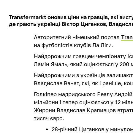
Transfermarkt оновив ціни на гравців, які вист
де грають українці Віктор Циганков, Владисл
Авторитетний німецький портал
Tran
на футболістів клубів Ла Ліги.
Найдорожчим гравцем чемпіонату Ісп
Ламін Ямаль, який оцінюється у 200 
Найдорожчими з українців залишають
Владислав Ванат, які, як і раніше, ко
Голкіпер мадридського Реалу Андрій 
мільйони і тепер оцінюється у 12 міл
Жирони Владислав Крапивцов втратив
тисяч євро.
28-річний Циганков у минулому