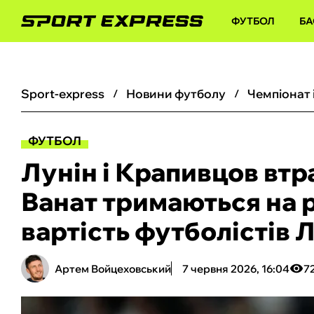
ФУТБОЛ
БА
sport-express
новини футболу
чемпіонат 
ФУТБОЛ
Лунін і Крапивцов втра
Ванат тримаються на р
вартість футболістів Л
Артем Войцеховський
7 червня 2026, 16:04
7