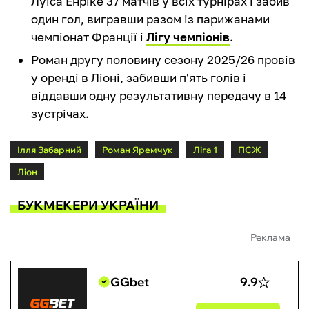
Луїса Енріке 37 матчів у всіх турнірах і забив
один гол, вигравши разом із парижанами
чемпіонат Франції і
Лігу чемпіонів
.
Роман другу половину сезону 2025/26 провів
у оренді в Ліоні, забивши п'ять голів і
віддавши одну результативну передачу в 14
зустрічах.
Ілля Забарний
Роман Яремчук
Ліга 1
ПСЖ
Ліон
БУКМЕКЕРИ УКРАЇНИ
Реклама
GGbet
9.9