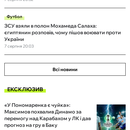
Футбол
ЗСУ взяли в полон Мохамеда Салаха:
єгиптянин розповів, чому пішов воювати проти
України
7 серпня 20:03
Всі новини
ЕКСКЛЮЗИВ
«У Пономаренка є чуйка»:
Максимов похвалив Динамо за
перемогу над Карабахом у ЛК і дав
прогноз на гру в Баку