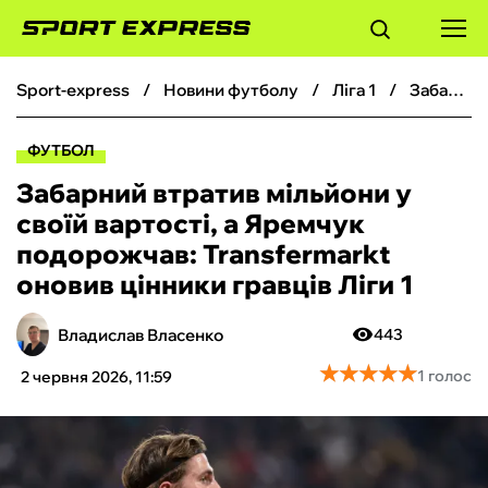
sport-express
новини футболу
ліга 1
Забарний втратив мільйони у своїй вартості, а Яремчук подорожчав: Transfermarkt оновив цінники гравців Ліги 1
ФУТБОЛ
ФУТБОЛ
БАСКЕТБОЛ
Забарний втратив мільйони у
своїй вартості, а Яремчук
БОКС
подорожчав: Transfermarkt
оновив цінники гравців Ліги 1
ХОКЕЙ
Владислав Власенко
443
ТЕНІС
★
★
★
★
★
★
★
★
★
★
1 голос
2 червня 2026, 11:59
КІБЕРСПОРТ
ЧС-2026