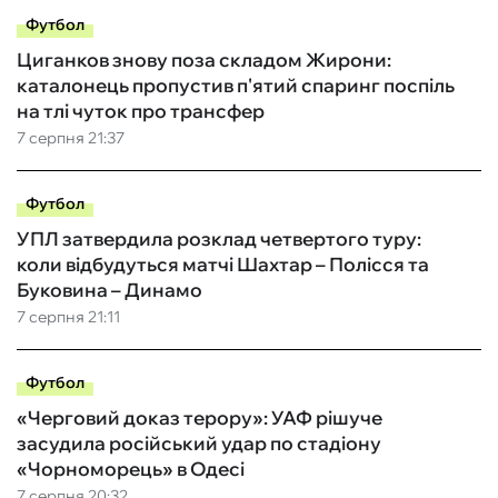
Футбол
Циганков знову поза складом Жирони:
каталонець пропустив п'ятий спаринг поспіль
на тлі чуток про трансфер
7 серпня 21:37
Футбол
УПЛ затвердила розклад четвертого туру:
коли відбудуться матчі Шахтар – Полісся та
Буковина – Динамо
7 серпня 21:11
Футбол
«Черговий доказ терору»: УАФ рішуче
засудила російський удар по стадіону
«Чорноморець» в Одесі
7 серпня 20:32