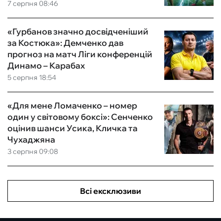
7 серпня 08:46
«Гурбанов значно досвідченіший
за Костюка»: Демченко дав
прогноз на матч Ліги конференцій
Динамо – Карабах
5 серпня 18:54
«Для мене Ломаченко – номер
один у світовому боксі»: Сенченко
оцінив шанси Усика, Кличка та
Чухаджяна
3 серпня 09:08
Всі ексклюзиви