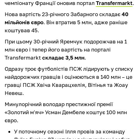
чемпіонату Франції оновив портал
Transfermarkt
.
Нова вартість 23-річного Забарного складає
40
мільйонів євро
. Він втратив 5 млн, адже раніше
коштував 45.
При цьому 30-річний Яремчук подорожчав на 1
млн євро і тепер його вартість на порталі
Transfermarkt
складає 3,5 млн
.
Одразу троє футболістів ПСЖ лідирують у списку
найдорожчих гравців і оцінюються в 140 млн – це
гравці ПСЖ Хвіча Кварацхелія, Вітінья та Жоау
Невеш.
Минулорічний володар престижної премії
«Золотий м'яч» Усман Дембеле коштує 100 млн
євро.
У поточному сезоні Ілля провів за команду