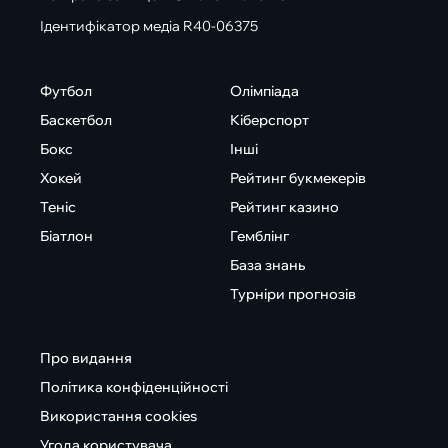
Ідентифікатор медіа R40-06375
Футбол
Олімпіада
Баскетбол
Кіберспорт
Бокс
Інші
Хокей
Рейтинг букмекерів
Теніс
Рейтинг казино
Біатлон
Гемблінг
База знань
Турніри прогнозів
Про видання
Політика конфіденційності
Використання cookies
Угода користувача