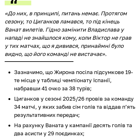
«До них, в принципі, питань немає. Протягом
сезону, то Циганков ламався, то під кінець
Ванат вилетів. Гідно замінити Владислава у
нападі не знайшлося кому, коли Віктор не грав
у тих матчах, що я дивився, принаймні було
видно, що його команді не вистачає».
Зазначимо, що Жирона посіла підсумкове 19-
те місце у таблиці чемпіонату Іспанії,
набравши 41 очко за 38 турів;
Циганков у сезоні 2025/26 провів за команду
34 матчі, у яких забив сім голів та віддав п’ять
результативних передач;
На рахунку Ваната у кампанії десять голів та
два асисти у 29 поєдинках;