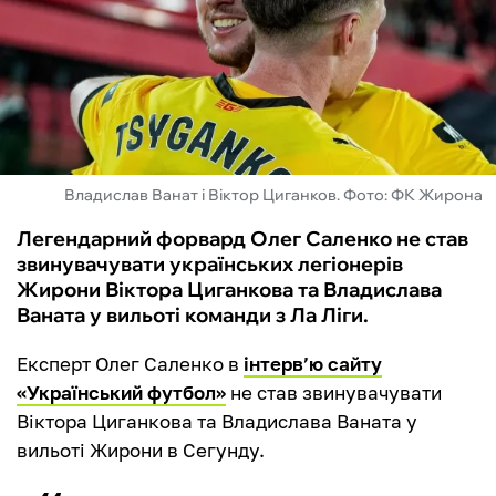
ФУТЗАЛ
ІНШІ
БУКМЕКЕРИ
Владислав Ванат і Віктор Циганков. Фото: ФК Жирона
Легендарний форвард Олег Саленко не став
звинувачувати українських легіонерів
Жирони Віктора Циганкова та Владислава
Ваната у вильоті команди з Ла Ліги.
Експерт Олег Саленко в
інтерв’ю сайту
«Український футбол»
не став звинувачувати
Віктора Циганкова та Владислава Ваната у
вильоті Жирони в Сегунду.