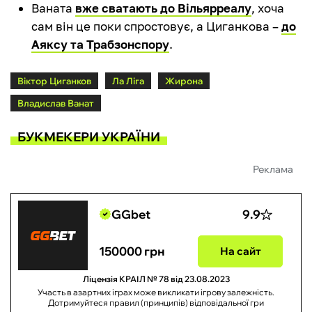
Ваната
вже сватають до Вільярреалу
, хоча
сам він це поки спростовує, а Циганкова –
до
Аяксу та Трабзонспору
.
Віктор Циганков
Ла Ліга
Жирона
Владислав Ванат
БУКМЕКЕРИ УКРАЇНИ
Реклама
GGbet
9.9
150000 грн
На сайт
Ліцензія КРАІЛ № 78 від 23.08.2023
Участь в азартних іграх може викликати ігрову залежність.
Дотримуйтеся правил (принципів) відповідальної гри