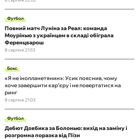
8 серпня 22:02
Футбол
Повний матч Луніна за Реал: команда
Моурінью з українцем в складі обіграла
Ференцварош
8 серпня 21:53
Бокс
«Я не інопланетянин»: Усик пояснив, чому
хоче завершити кар’єру і не повертатися на
ринг
8 серпня 21:03
Футбол
Дебют Довбика за Болонью: вихід на заміну і
розгромна поразка від Пізи