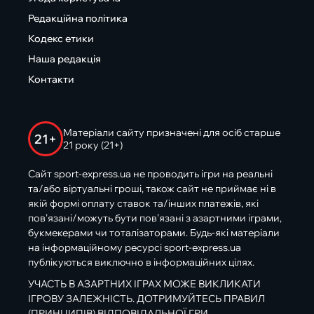
Редакційна політика
Кодекс етики
Наша редакція
Контакти
Матеріали сайту призначені для осіб старше
21+
21 року (21+)
Сайт sport-express.ua не проводить ігри на реальні
та/або віртуальні гроші, також сайт не приймає ні в
якій формі оплату ставок та/інших платежів, які
пов’язані/можуть бути пов’язані з азартними іграми,
букмекерами чи тоталізаторами. Будь-які матеріали
на інформаційному ресурсі sport-express.ua
публікуються виключно в інформаційних цілях.
УЧАСТЬ В АЗАРТНИХ ІГРАХ МОЖЕ ВИКЛИКАТИ
ІГРОВУ ЗАЛЕЖНІСТЬ. ДОТРИМУЙТЕСЬ ПРАВИЛ
(ПРИНЦИПІВ) ВІДПОВІДАЛЬНОЇ ГРИ.