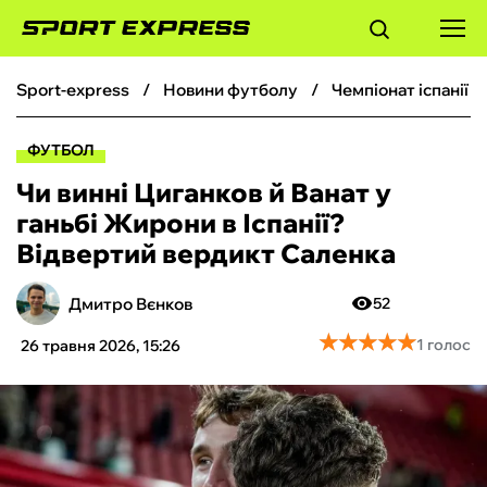
sport-express
новини футболу
чемпіонат іспанії 
ФУТБОЛ
ФУТБОЛ
БАСКЕТБОЛ
Чи винні Циганков й Ванат у
ганьбі Жирони в Іспанії?
БОКС
Відвертий вердикт Саленка
ХОКЕЙ
Дмитро Вєнков
52
★
★
★
★
★
★
★
★
★
★
1 голос
26 травня 2026, 15:26
ТЕНІС
КІБЕРСПОРТ
ЧС-2026