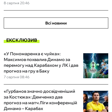
8 серпня 20:46
Всі новини
ЕКСКЛЮЗИВ
«У Пономаренка є чуйка»:
Максимов похвалив Динамо за
перемогу над Карабахом у ЛК і дав
прогноз на гру в Баку
7 серпня 08:46
«Гурбанов значно досвідченіший
за Костюка»: Демченко дав
прогноз на матч Ліги конференцій
Динамо – Карабах