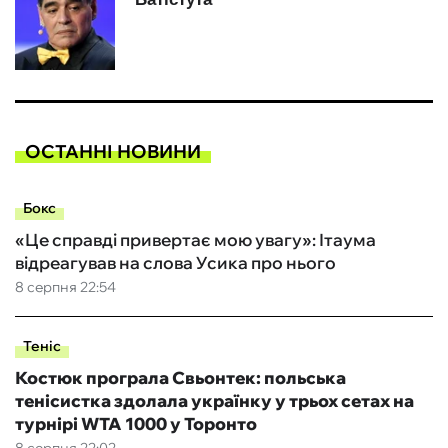
ОСТАННІ НОВИНИ
Бокс
«Це справді привертає мою увагу»: Ітаума
відреагував на слова Усика про нього
8 серпня 22:54
Теніс
Костюк програла Свьонтек: польська
тенісистка здолала українку у трьох сетах на
турнірі WTA 1000 у Торонто