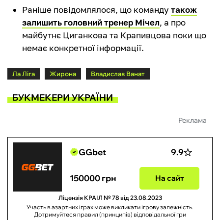
Раніше повідомлялося, що команду
також
залишить головний тренер Мічел
, а про
майбутнє Циганкова та Крапивцова поки що
немає конкретної інформації.
Ла Ліга
Жирона
Владислав Ванат
БУКМЕКЕРИ УКРАЇНИ
Реклама
GGbet
9.9
150000 грн
На сайт
Ліцензія КРАІЛ № 78 від 23.08.2023
Участь в азартних іграх може викликати ігрову залежність.
Дотримуйтеся правил (принципів) відповідальної гри