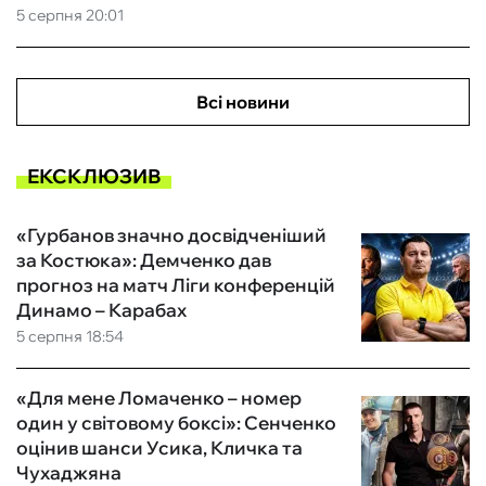
5 серпня 20:01
Всі новини
ЕКСКЛЮЗИВ
«Гурбанов значно досвідченіший
за Костюка»: Демченко дав
прогноз на матч Ліги конференцій
Динамо – Карабах
5 серпня 18:54
«Для мене Ломаченко – номер
один у світовому боксі»: Сенченко
оцінив шанси Усика, Кличка та
Чухаджяна