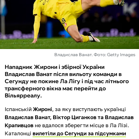
ФУТЗАЛ
ІНШІ
БУКМЕКЕРИ
Владислав Ванат. Фото: Getty Images
Нападник Жирони і збірної України
Владислав Ванат після вильоту команди в
Сегунду не покине Ла Лігу і під час літнього
трансферного вікна має перейти до
Вільярреалу.
Іспанській
Жироні
, за яку виступають українці
Владислав Ванат, Віктор Циганков та Владислав
Крапивцов
не вдалося зберегти місце в Ла Лізі.
Каталонці
вилетіли до Сегунди за підсумками