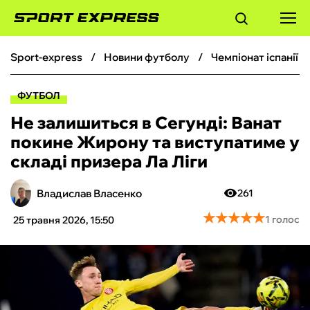
sport-express
новини футболу
чемпіонат іспанії 
ФУТБОЛ
ФУТБОЛ
БАСКЕТБОЛ
Не залишиться в Сегунді: Ванат
покине Жирону та виступатиме у
БОКС
складі призера Ла Ліги
ХОКЕЙ
Владислав Власенко
261
★
★
★
★
★
★
★
★
★
★
1 голос
25 травня 2026, 15:50
ТЕНІС
КІБЕРСПОРТ
ЧС-2026