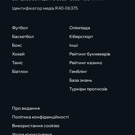
Ідентифікатор медіа R40-06375
Футбол
Олімпіада
Баскетбол
Кіберспорт
Бокс
Інші
Хокей
Рейтинг букмекерів
Теніс
Рейтинг казино
Біатлон
Гемблінг
База знань
Турніри прогнозів
Про видання
Політика конфіденційності
Використання cookies
Угода користувача