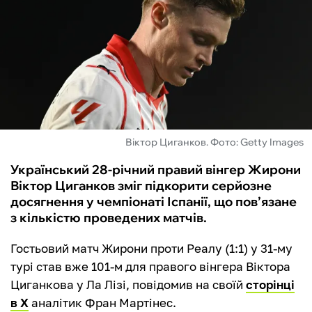
ФУТЗАЛ
ІНШІ
БУКМЕКЕРИ
Віктор Циганков. Фото: Getty Images
Український 28-річний правий вінгер Жирони
Віктор Циганков зміг підкорити серйозне
досягнення у чемпіонаті Іспанії, що пов’язане
з кількістю проведених матчів.
Гостьовий матч Жирони проти Реалу (1:1) у 31-му
турі став вже 101-м для правого вінгера Віктора
Циганкова у Ла Лізі, повідомив на своїй
сторінці
в Х
аналітик Фран Мартінес.