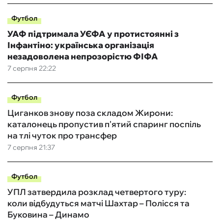
Футбол
УАФ підтримала УЄФА у протистоянні з
Інфантіно: українська організація
незадоволена непрозорістю ФІФА
7 серпня 22:22
Футбол
Циганков знову поза складом Жирони:
каталонець пропустив п'ятий спаринг поспіль
на тлі чуток про трансфер
7 серпня 21:37
Футбол
УПЛ затвердила розклад четвертого туру:
коли відбудуться матчі Шахтар – Полісся та
Буковина – Динамо