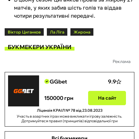
матчів, у яких забив шість голів та віддав
чотири результативні передачі.
Віктор Циганков
Ла Ліга
Жирона
БУКМЕКЕРИ УКРАЇНИ
Реклама
GGbet
9.9
150000 грн
На сайт
Ліцензія КРАІЛ № 78 від 23.08.2023
Участь в азартних іграх може викликати ігрову залежність.
Дотримуйтеся правил (принципів) відповідальної гри
Всі букмекери