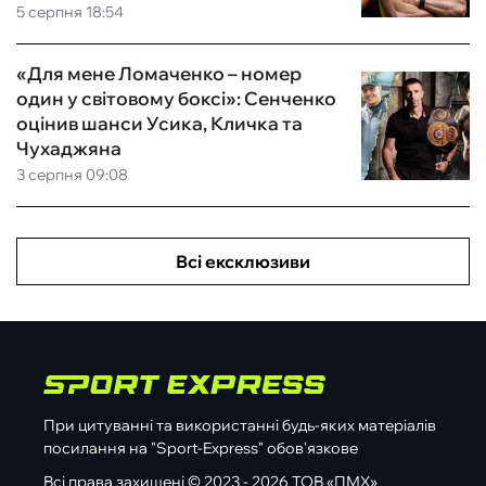
5 серпня 18:54
«Для мене Ломаченко – номер
один у світовому боксі»: Сенченко
оцінив шанси Усика, Кличка та
Чухаджяна
3 серпня 09:08
Всі ексклюзиви
При цитуванні та використанні будь-яких матеріалів
посилання на "Sport-Express" обов'язкове
Всі права захищені © 2023 - 2026 ТОВ «ПМХ»