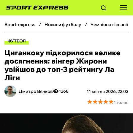
sport-express
новини футболу
чемпіонат іспанії 
ФУТБОЛ
ФУТБОЛ
БАСКЕТБОЛ
Циганкову підкорилося велике
досягнення: вінгер Жирони
БОКС
увійшов до топ-3 рейтингу Ла
Ліги
ХОКЕЙ
Дмитро Вєнков
1268
11 квітня 2026, 22:03
ТЕНІС
★
★
★
★
★
★
★
★
★
★
1 голос
КІБЕРСПОРТ
ЧС-2026