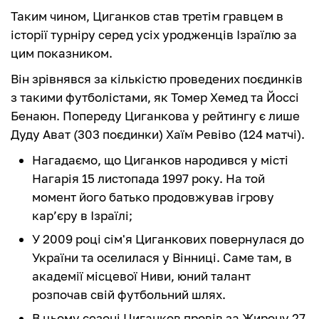
Таким чином, Циганков став третім гравцем в
історії турніру серед усіх уродженців Ізраїлю за
цим показником.
Він зрівнявся за кількістю проведених поєдинків
з такими футболістами, як Томер Хемед та Йоссі
Бенаюн. Попереду Циганкова у рейтингу є лише
Дуду Ават (303 поєдинки) Хаїм Ревіво (124 матчі).
Нагадаємо, що Циганков народився у місті
Нагарія 15 листопада 1997 року. На той
момент його батько продовжував ігрову
кар’єру в Ізраїлі;
У 2009 році сім'я Циганкових повернулася до
України та оселилася у Вінниці. Саме там, в
академії місцевої Ниви, юний талант
розпочав свій футбольний шлях.
В цьому сезоні Циганков провів за Жирону 27