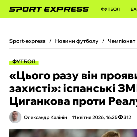
ФУТБОЛ
БА
sport-express
новини футболу
чемпіонат 
ФУТБОЛ
«Цього разу він прояв
захисті»: іспанські З
Циганкова проти Реал
Олександр Калінін
11 квітня 2026, 16:25
312