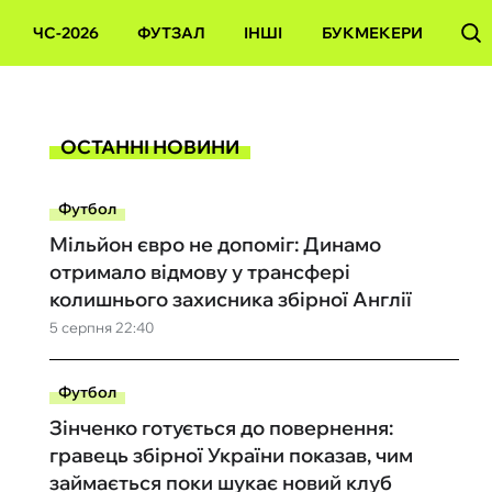
ЧС-2026
ФУТЗАЛ
ІНШІ
БУКМЕКЕРИ
ОСТАННІ НОВИНИ
Футбол
Мільйон євро не допоміг: Динамо
отримало відмову у трансфері
колишнього захисника збірної Англії
5 серпня 22:40
Футбол
Зінченко готується до повернення:
гравець збірної України показав, чим
займається поки шукає новий клуб