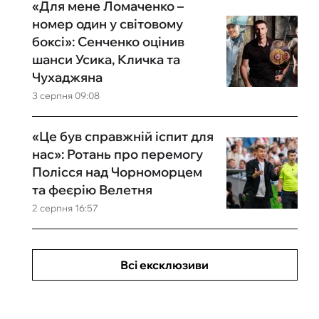
«Для мене Ломаченко –
номер один у світовому
боксі»: Сенченко оцінив
шанси Усика, Кличка та
Чухаджяна
3 серпня 09:08
«Це був справжній іспит для
нас»: Ротань про перемогу
Полісся над Чорноморцем
та феєрію Велетня
2 серпня 16:57
Всі ексклюзиви