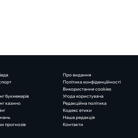
іада
Про видання
спорт
Політика конфіденційності
Використання cookies
нг букмекерів
Угода користувача
нг казино
Редакційна політика
інг
Кодекс етики
знань
Наша редакція
ри прогнозів
Контакти