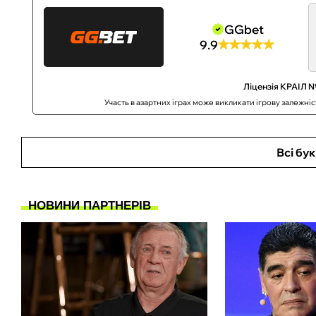
GGbet
9.9
Ліцензія КРАІЛ №
Участь в азартних іграх може викликати ігрову залежні
Всі бу