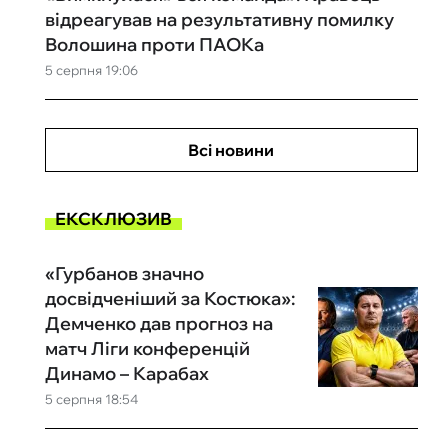
відреагував на результативну помилку
Волошина проти ПАОКа
5 серпня 19:06
Всі новини
ЕКСКЛЮЗИВ
«Гурбанов значно
досвідченіший за Костюка»:
Демченко дав прогноз на
матч Ліги конференцій
Динамо – Карабах
5 серпня 18:54