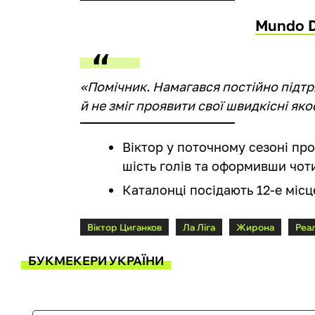
Mundo D
«Помічник. Намагався постійно підтр
й не зміг проявити свої швидкісні як
Віктор у поточному сезоні пр
шість голів та оформивши чоти
Каталонці посідають 12-е місце
Віктор Циганков
Ла Ліга
Жирона
Реа
БУКМЕКЕРИ УКРАЇНИ