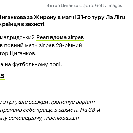
Віктор Циганков, фото: Getty Images
Циганкова за Жирону в матчі 31-го туру Ла Ліги
країнця в захисті.
ії мадридський
Реал вдома зіграв
ів повний матч зіграв 28-річний
тор Циганков.
ва на футбольному полі.
AS
 з гри, але завжди пропонує варіант
 проявив себе краще в захисті. На 38-й
зну самовіддачу, нівелювавши