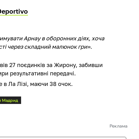
eportivo
имувати Арнау в оборонних діях, хоча
ості через складний малюнок гри».
овів 27 поєдинків за Жирону, забивши
ри результативні передачі.
 в Ла Лізі, маючи 38 очок.
л Мадрид
Реклама