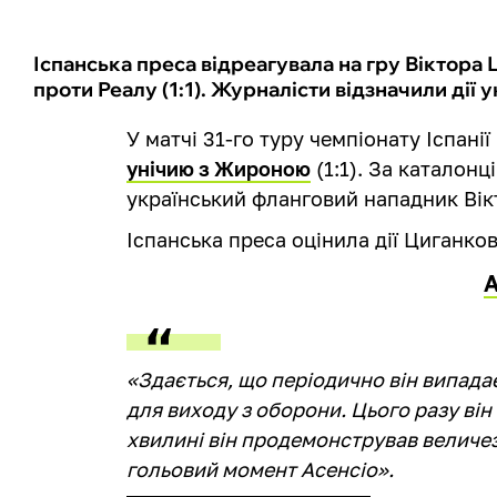
Іспанська преса відреагувала на гру Віктора 
проти Реалу (1:1). Журналісти відзначили дії у
У матчі 31-го туру чемпіонату Іспан
унічию з Жироною
(1:1). За каталонц
український фланговий нападник Вік
Іспанська преса оцінила дії Циганко
«Здається, що періодично він випадає
для виходу з оборони. Цього разу він
хвилині він продемонстрував величе
гольовий момент Асенсіо».