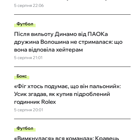
5 серпня 22:06
Футбол
Після вильоту Динамо від ПАОКа
дружина Волошина не стрималася: що
вона відповіла хейтерам
5 серпня 21:01
Бокс
«Фіг хтось подумає, що він пальоний»:
Усик згадав, як купив підроблений
годинник Rolex
5 серпня 20:01
Футбол
«Вимкнулася» вся команда»: Кравець