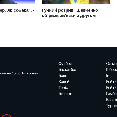
Футбол
Олімп
Баскетбол
Кібер
ня на "Sport-Express"
Бокс
Інші
Хокей
Рейти
Теніс
Рейти
Біатлон
Гембл
База 
Турні