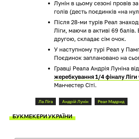
Лунін в цьому сезоні провів за
голів (десть поєдинків «на нул
Після 28-ми турів Реал знаход
Ліги, маючи в активі 69 балів.
другою, складає сім очок.
У наступному турі Реал у Памп
Поєдинок заплановано на сього
Гравці Реала Андрія Луніна ві
жеребкування 1/4 фіналу Ліги 
Манчестер Сіті.
Ла Ліга
Андрій Лунін
Реал Мадрид
БУКМЕКЕРИ УКРАЇНИ