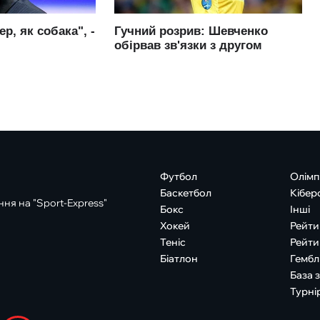
Футбол
Олімп
Баскетбол
Кібер
ня на "Sport-Express"
Бокс
Інші
Хокей
Рейти
Теніс
Рейти
Біатлон
Гембл
База 
Турні