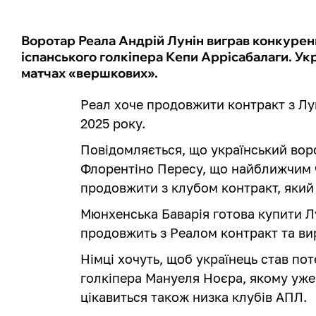
Воротар Реала Андрій Лунін виграв конкуренц
іспанського голкіпера Кепи Аррісабалаги. Укр
матчах «вершкових».
Реал хоче продовжити контракт з Лун
2025 року.
Повідомляється, що український вор
Флорентіно Пересу, що найближчим ч
продовжити з клубом контракт, який 
Мюнхенська Баварія готова купити Лу
продовжить з Реалом контракт та ви
Німці хочуть, щоб українець став п
голкіпера Мануеля Ноєра, якому уже 
цікавиться також низка клубів АПЛ.