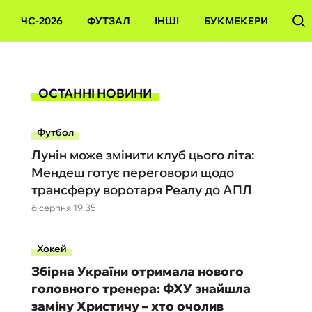
ЧС-2026
ФУТЗАЛ
ІНШІ
БУКМЕКЕРИ
ОСТАННІ НОВИНИ
Футбол
Лунін може змінити клуб цього літа:
Мендеш готує переговори щодо
трансферу воротаря Реалу до АПЛ
6 серпня 19:35
Хокей
Збірна України отримала нового
головного тренера: ФХУ знайшла
заміну Христичу – хто очолив