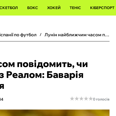
СКЕТБОЛ
БОКС
ХОКЕЙ
ТЕНІС
КІБЕРСПОРТ
іспанії по футбол
Лунін найближчим часом повідомить, чи продовжить контракт з Реалом: Баварія готова купити українця
ом повідомить, чи
з Реалом: Баварія
я
★
★
★
★
★
★
★
★
★
★
14
0 голосів