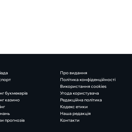
іада
Про видання
спорт
Політика конфіденційності
Використання cookies
нг букмекерів
Угода користувача
нг казино
Редакційна політика
інг
Кодекс етики
знань
Наша редакція
ри прогнозів
Контакти