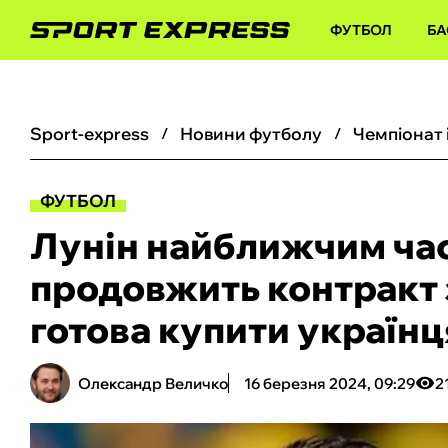
ФУТБОЛ
БА
sport-express
новини футболу
чемпіонат 
ФУТБОЛ
Лунін найближчим час
продовжить контракт 
готова купити українц
Олександр Величко
16 березня 2024, 09:29
2