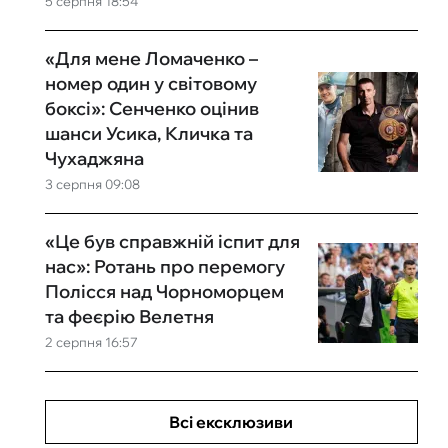
5 серпня 18:54
«Для мене Ломаченко –
номер один у світовому
боксі»: Сенченко оцінив
шанси Усика, Кличка та
Чухаджяна
3 серпня 09:08
«Це був справжній іспит для
нас»: Ротань про перемогу
Полісся над Чорноморцем
та феєрію Велетня
2 серпня 16:57
Всі ексклюзиви