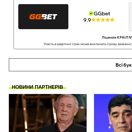
GGbet
9.9
Ліцензія КРАІЛ №
Участь в азартних іграх може викликати ігрову залежні
Всі бу