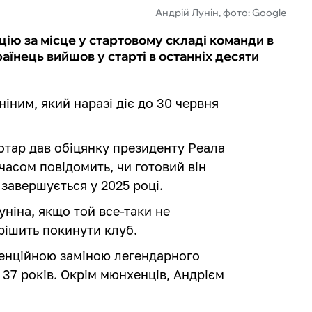
Андрій Лунін, фото: Google
ію за місце у стартовому складі команди в
аїнець вийшов у старті в останніх десяти
іним, який наразі діє до 30 червня
отар дав обіцянку президенту Реала
асом повідомить, чи готовий він
завершується у 2025 році.
ніна, якщо той все-таки не
рішить покинути клуб.
отенційною заміною легендарного
37 років. Окрім мюнхенців, Андрієм