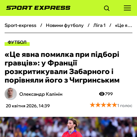
sport-express
новини футболу
ліга 1
«Це явна помилка при підборі гравців»: у Франції розкритикували Забарного і порівняли його з Чигринським
ФУТБОЛ
ФУТБОЛ
БАСКЕТБОЛ
«Це явна помилка при підборі
гравців»: у Франції
БОКС
розкритикували Забарного і
порівняли його з Чигринським
ХОКЕЙ
Олександр Калінін
799
ТЕНІС
★
★
★
★
★
★
★
★
★
★
1 голос
20 квітня 2026, 14:39
КІБЕРСПОРТ
ЧС-2026