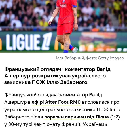
ФУТЗАЛ
ІНШІ
БУКМЕКЕРИ
Ілля Забарний, фото: Getty Images
Французький оглядач і коментатор Валід
Ашершур розкритикував українського
захисника ПСЖ Іллю Забарного.
Французький оглядач і коментатор Валід
Ашершур в
ефірі After Foot RMC
висловився про
українського центрального захисника ПСЖ Іллю
Забарного після
поразки парижан від Ліона
(1:2)
у 30-му турі чемпіонату Франції. Українець