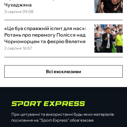
Чухаджяна
3 серпня 09:08
«Це був справжній іспит для нас»:
Ротань про перемогу Полісся над
Чорноморцем та феєрію Велетня
2 серпня 16:57
Всі ексклюзиви
При цитуванні та використанні будь-яких матеріалів
посилання на "Sport-Express" обов'язкове