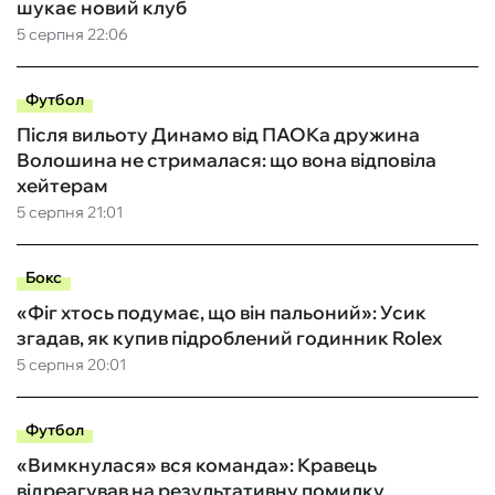
шукає новий клуб
5 серпня 22:06
Футбол
Після вильоту Динамо від ПАОКа дружина
Волошина не стрималася: що вона відповіла
хейтерам
5 серпня 21:01
Бокс
«Фіг хтось подумає, що він пальоний»: Усик
згадав, як купив підроблений годинник Rolex
5 серпня 20:01
Футбол
«Вимкнулася» вся команда»: Кравець
відреагував на результативну помилку