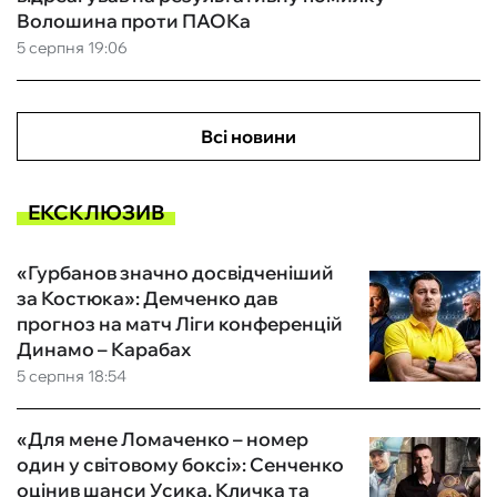
Волошина проти ПАОКа
5 серпня 19:06
Всі новини
ЕКСКЛЮЗИВ
«Гурбанов значно досвідченіший
за Костюка»: Демченко дав
прогноз на матч Ліги конференцій
Динамо – Карабах
5 серпня 18:54
«Для мене Ломаченко – номер
один у світовому боксі»: Сенченко
оцінив шанси Усика, Кличка та