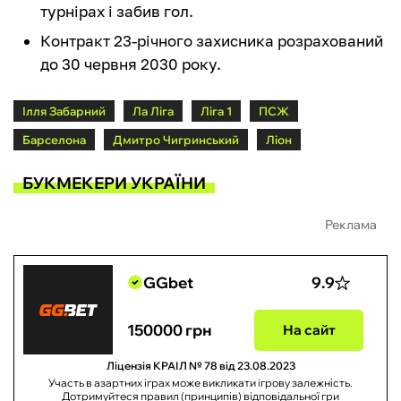
турнірах і забив гол.
Контракт 23-річного захисника розрахований
до 30 червня 2030 року.
Ілля Забарний
Ла Ліга
Ліга 1
ПСЖ
Барселона
Дмитро Чигринський
Ліон
БУКМЕКЕРИ УКРАЇНИ
Реклама
GGbet
9.9
150000 грн
На сайт
Ліцензія КРАІЛ № 78 від 23.08.2023
Участь в азартних іграх може викликати ігрову залежність.
Дотримуйтеся правил (принципів) відповідальної гри