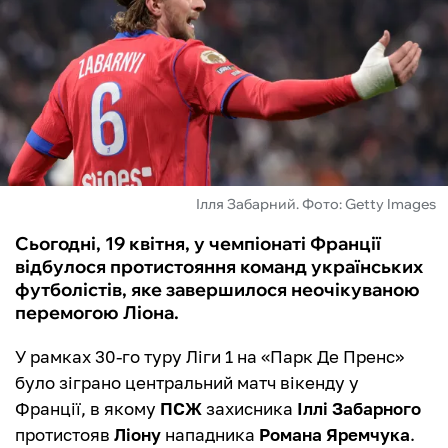
ФУТЗАЛ
ІНШІ
БУКМЕКЕРИ
Ілля Забарний. Фото: Getty Images
Сьогодні, 19 квітня, у чемпіонаті Франції
відбулося протистояння команд українських
футболістів, яке завершилося неочікуваною
перемогою Ліона.
У рамках 30-го туру Ліги 1 на «Парк Де Пренс»
було зіграно центральний матч вікенду у
Франції, в якому
ПСЖ
захисника
Іллі Забарного
протистояв
Ліону
нападника
Романа Яремчука
.