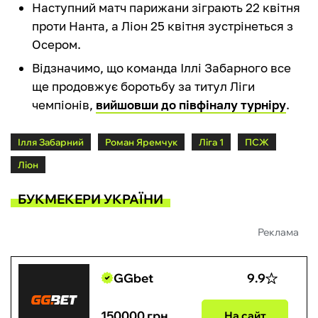
Наступний матч парижани зіграють 22 квітня
проти Нанта, а Ліон 25 квітня зустрінеться з
Осером.
Відзначимо, що команда Іллі Забарного все
ще продовжує боротьбу за титул Ліги
чемпіонів,
вийшовши до півфіналу турніру
.
Ілля Забарний
Роман Яремчук
Ліга 1
ПСЖ
Ліон
БУКМЕКЕРИ УКРАЇНИ
Реклама
GGbet
9.9
150000 грн
На сайт