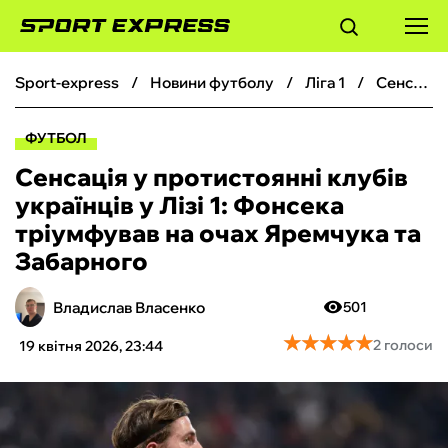
sport-express
новини футболу
ліга 1
Сенсація у протистоянні клубів українців у Лізі 1: Фонсека тріумфував на очах Яремчука та Забарного
ФУТБОЛ
ФУТБОЛ
БАСКЕТБОЛ
Сенсація у протистоянні клубів
українців у Лізі 1: Фонсека
БОКС
тріумфував на очах Яремчука та
Забарного
ХОКЕЙ
Владислав Власенко
501
ТЕНІС
★
★
★
★
★
★
★
★
★
★
2 голоси
19 квітня 2026, 23:44
КІБЕРСПОРТ
ЧС-2026