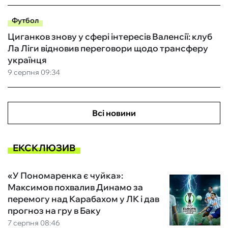
Футбол
Циганков знову у сфері інтересів Валенсії: клуб
Ла Ліги відновив переговори щодо трансферу
українця
9 серпня 09:34
Всі новини
ЕКСКЛЮЗИВ
«У Пономаренка є чуйка»:
Максимов похвалив Динамо за
перемогу над Карабахом у ЛК і дав
прогноз на гру в Баку
7 серпня 08:46