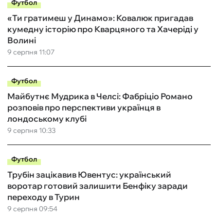
Футбол
«Ти гратимеш у Динамо»: Ковалюк пригадав
кумедну історію про Кварцяного та Хачеріді у
Волині
9 серпня 11:07
Футбол
Майбутнє Мудрика в Челсі: Фабріціо Романо
розповів про перспективи українця в
лондоському клубі
9 серпня 10:33
Футбол
Трубін зацікавив Ювентус: український
воротар готовий залишити Бенфіку заради
переходу в Турин
9 серпня 09:54