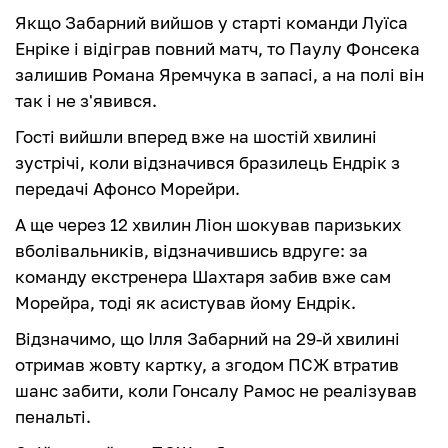
Якщо Забарний вийшов у старті команди Луїса
Енріке і відіграв повний матч, то Паулу Фонсека
залишив Романа Яремчука в запасі, а на полі він
так і не з'явився.
Гості вийшли вперед вже на шостій хвилині
зустрічі, коли відзначився бразилець Ендрік з
передачі Афонсо Морейри.
А ще через 12 хвилин Ліон шокував паризьких
вболівальників, відзначившись вдруге: за
команду екстренера Шахтаря забив вже сам
Морейра, тоді як асистував йому Ендрік.
Відзначимо, що Ілля Забарний на 29-й хвилині
отримав жовту картку, а згодом ПСЖ втратив
шанс забити, коли Гонсалу Рамос не реалізував
пенальті.