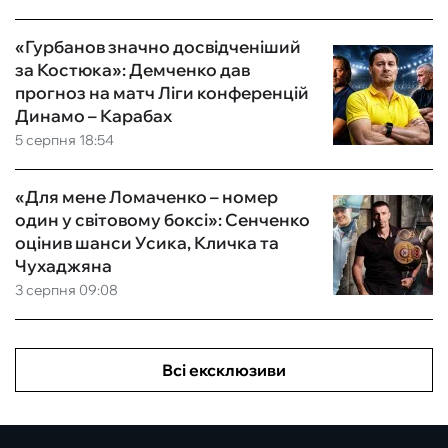
«Гурбанов значно досвідченіший
за Костюка»: Демченко дав
прогноз на матч Ліги конференцій
Динамо – Карабах
5 серпня 18:54
«Для мене Ломаченко – номер
один у світовому боксі»: Сенченко
оцінив шанси Усика, Кличка та
Чухаджяна
3 серпня 09:08
Всі ексклюзиви