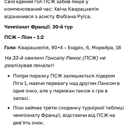
Свій єдиний гол ПСЖ забив лише у
компенсований час: Хвіча Кварацхелія
відзначився з асисту Фабіана Руїса.
Чемпіонат Франції. 30-й тур
ПСЖ – Ліон – 1:2
Голи
: Кварацхелія, 90+4 – Ендрік, 6, Морейра, 18
На 33-й хвилині Гонсалу Рамос (ПСЖ) не
реалізував пенальті
Попри поразку ПСЖ залишається лідером
Ліги 1, маючи перевагу над другим Лансом в
одне очко, але у парижан також є гра в
запасі.
Ліон займає третю сходинку турнірної таблиці
чемпіонату Франції, відстаючи від ПСЖ на
дев'ять очок.