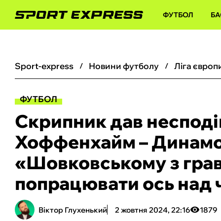
ФУТБОЛ
БА
sport-express
новини футболу
ліга європ
ФУТБОЛ
Скрипник дав несподі
Хоффенхайм – Динамо
«Шовковському з гра
попрацювати ось над 
Віктор Глухенький
2 жовтня 2024, 22:16
1879