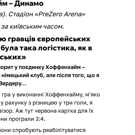
м – Динамо
). Стадіон «PreZero Arena»
 за київським часом.
ію гравців європейських
 була така логістика, як в
нських»
аворит у поєдинку Хоффенхайм –
імецький клуб, але після того, що я
 Вердеру...
 гра у виконанні Хоффенхайму, м’яко
у рахунку з різницею у три голи, я
ізор. Аж тут червона картка для їх
они програли 3:4.
вони спробують реабілітуватися