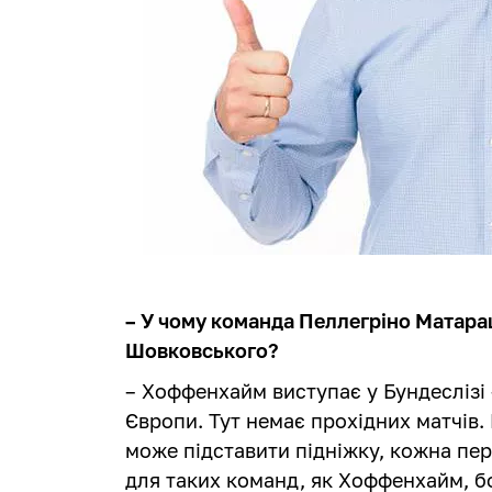
– У чому команда Пеллегріно Матара
Шовковського?
– Хоффенхайм виступає у Бундеслізі
Європи. Тут немає прохідних матчів.
може підставити підніжку, кожна пе
для таких команд, як Хоффенхайм, бо