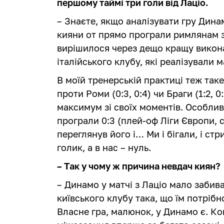
першому таймі три голи від Лаціо.
– Знаєте, якщо аналізувати гру Динам
кияни от прямо програли римлянам за
вирішилося через дещо кращу викона
італійського клубу, які реалізували 
В моїй тренерській практиці теж так
проти Роми (0:3, 0:4) чи Браги (1:2, 
максимум зі своїх моментів. Особлив
програли 0:3 (плей-оф Ліги Європи, с
переглянув його і… Ми і бігали, і ст
голик, а в нас – нуль.
– Так у чому ж причина невдач киян?
– Динамо у матчі з Лаціо мало забива
київського клубу така, що їм потрібн
Власне гра, малюнок, у Динамо є. Ко