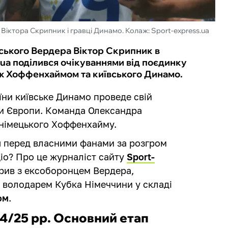
Віктора Скрипник і гравці Динамо. Колаж: Sport-express.ua
нського Вердера Віктор Скрипник в
ua поділився очікуваннями від поєдинку
іж Хоффенхаймом та київського Динамо.
аїни київське Динамо проведе свій
ги Європи. Команда Олександра
и німецького Хоффенхайму.
ся перед власними фанами за розгром
ціо? Про це журналіст сайту
Sport-
рив з ексоборонцем Вердера,
 володарем Кубка Німеччини у складі
ом
.
24/25 рр. Основний етап