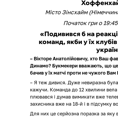
Хоффенхай
Місто Зінсхайм (Німеччина
Початок гри о 19:45
«Подивився б на реакц
команд, якби у їх клубів
украї
– Вікторе Анатолійовичу, хто Ваш ф
Динамо? Букмекери вважають, що це н
бачив у їх матчі проти не чужого Вам
– Я теж дивися. Дуже невиразна була
кажучи. Команда до 12 хвилини вела 
плювався і думав вимикати вже телев
захисника вже на 18-й і в підсумку в
Для них це серйозна поразка за яку 