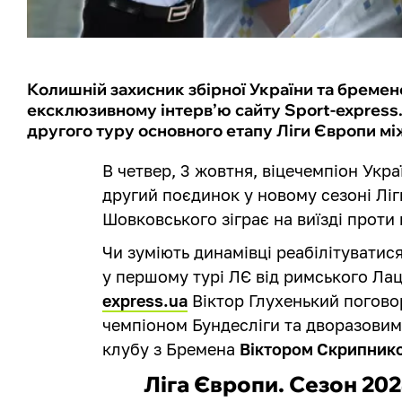
Колишній захисник збірної України та бреме
ексклюзивному інтерв’ю сайту Sport-express.
другого туру основного етапу Ліги Європи м
В четвер, 3 жовтня, віцечемпіон Укр
другий поєдинок у новому сезоні Лі
Шовковського зіграє на виїзді прот
Чи зуміють динамівці реабілітувати
у першому турі ЛЄ від римського Ла
express.ua
Віктор Глухенький погово
чемпіоном Бундесліги та дворазовим
клубу з Бремена
Віктором Скрипник
Ліга Європи. Сезон 20