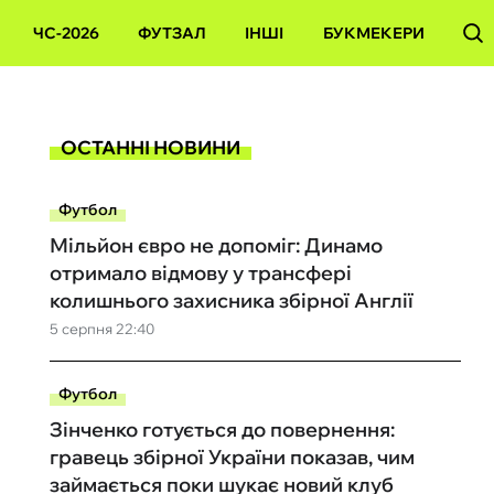
ЧС-2026
ФУТЗАЛ
ІНШІ
БУКМЕКЕРИ
ОСТАННІ НОВИНИ
Футбол
Мільйон євро не допоміг: Динамо
отримало відмову у трансфері
колишнього захисника збірної Англії
5 серпня 22:40
Футбол
Зінченко готується до повернення:
гравець збірної України показав, чим
займається поки шукає новий клуб