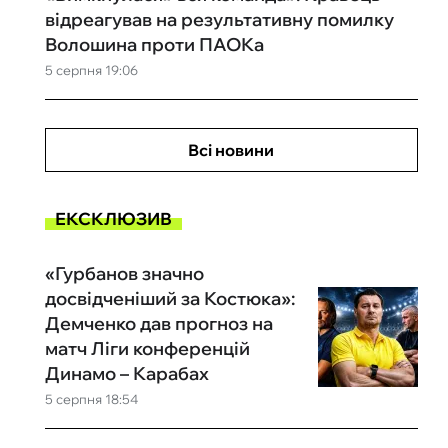
відреагував на результативну помилку
Волошина проти ПАОКа
5 серпня 19:06
Всі новини
ЕКСКЛЮЗИВ
«Гурбанов значно
досвідченіший за Костюка»:
Демченко дав прогноз на
матч Ліги конференцій
Динамо – Карабах
5 серпня 18:54