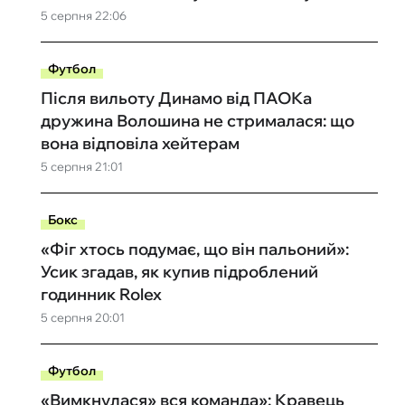
5 серпня 22:06
Футбол
Після вильоту Динамо від ПАОКа
дружина Волошина не стрималася: що
вона відповіла хейтерам
5 серпня 21:01
Бокс
«Фіг хтось подумає, що він пальоний»:
Усик згадав, як купив підроблений
годинник Rolex
5 серпня 20:01
Футбол
«Вимкнулася» вся команда»: Кравець