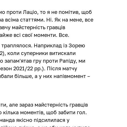
о проти Лаціо, то я не помітив, щоб
 всіма статтями. Ні. Як на мене, все
вчу майстерність гравців
майже всі свої моменти. Все.
е траплялося. Наприклад із Зорею
0:2), коли суперники витискали
о запам'ятав гру проти Рапіду, ми
езон 2021/22 рр.). Після матчу
рибали більше, а у них напівмомент –
ти, але зараз майстерність гравців
о кілька моментів, щоб забити гол.
манда якісно підсилилася у