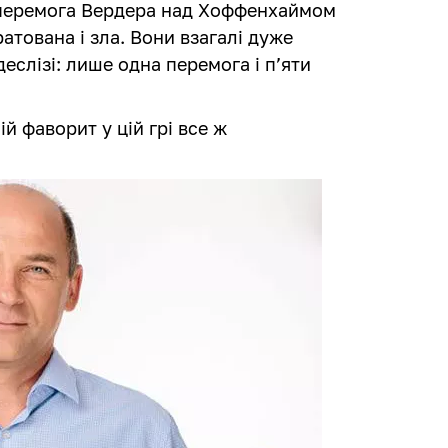
 перемога Вердера над Хоффенхаймом
атована і зла. Вони взагалі дуже
еслізі: лише одна перемога і п’яти
ій фаворит у цій грі все ж