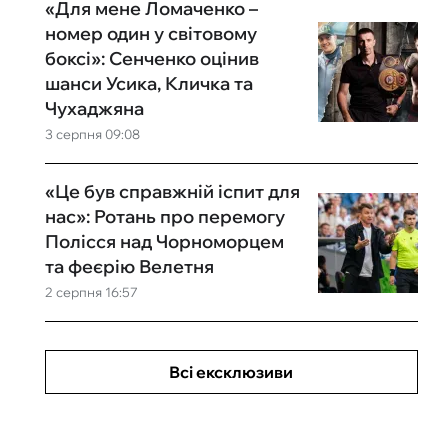
«Для мене Ломаченко –
номер один у світовому
боксі»: Сенченко оцінив
шанси Усика, Кличка та
Чухаджяна
3 серпня 09:08
«Це був справжній іспит для
нас»: Ротань про перемогу
Полісся над Чорноморцем
та феєрію Велетня
2 серпня 16:57
Всі ексклюзиви