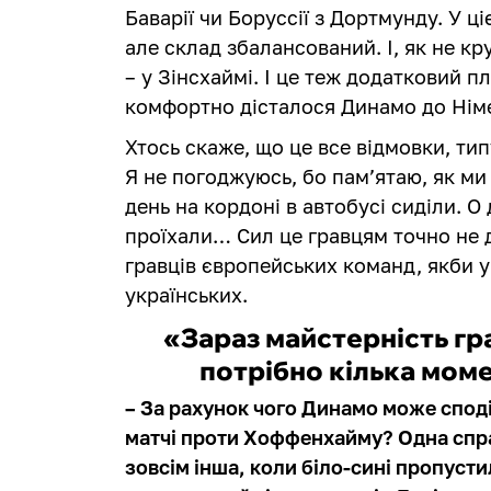
Баварії чи Боруссії з Дортмунду. У ц
але склад збалансований. І, як не кр
– у Зінсхаймі. І це теж додатковий п
комфортно дісталося Динамо до Нім
Хтось скаже, що це все відмовки, тип
Я не погоджуюсь, бо пам’ятаю, як ми
день на кордоні в автобусі сиділи. О 
проїхали… Сил це гравцям точно не 
гравців європейських команд, якби у 
українських.
«Зараз майстерність гр
потрібно кілька моме
– За рахунок чого Динамо може споді
матчі проти Хоффенхайму? Одна спра
зовсім інша, коли біло-сині пропусти