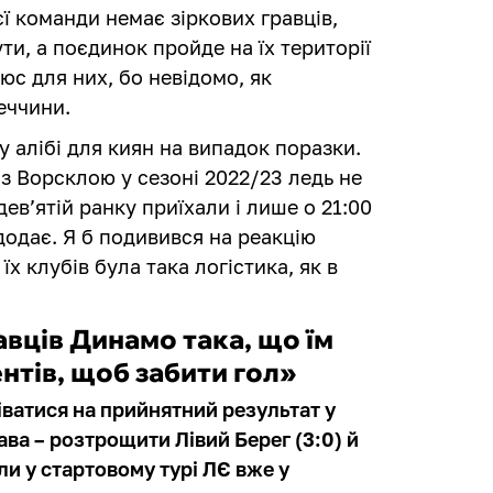
ієї команди немає зіркових гравців,
ути, а поєдинок пройде на їх території
люс для них, бо невідомо, як
еччини.
у алібі для киян на випадок поразки.
 з Ворсклою у сезоні 2022/23 ледь не
дев’ятій ранку приїхали і лише о 21:00
додає. Я б подивився на реакцію
їх клубів була така логістика, як в
авців Динамо така, що їм
нтів, щоб забити гол»
ватися на прийнятний результат у
ва – розтрощити Лівий Берег (3:0) й
ли у стартовому турі ЛЄ вже у