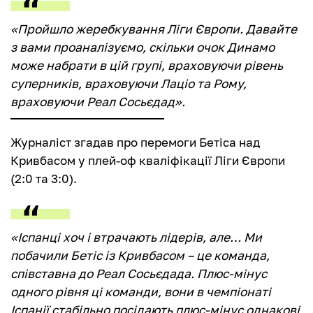
«Пройшло жеребкування Ліги Європи. Давайте
з вами проаналізуємо, скільки очок Динамо
може набрати в цій групі, враховуючи рівень
суперників, враховуючи Лаціо та Рому,
враховуючи Реал Сосьєдад».
Журналіст згадав про перемоги Бетіса над
Кривбасом у плей-оф кваліфікації Ліги Європи
(2:0 та 3:0).
«Іспанці хоч і втрачають лідерів, але… Ми
побачили Бетіс із Кривбасом – це команда,
співставна до Реал Сосьєдада. Плюс-мінус
одного рівня ці команди, вони в чемпіонаті
Іспанії стабільно посідають плюс-мінус однакові