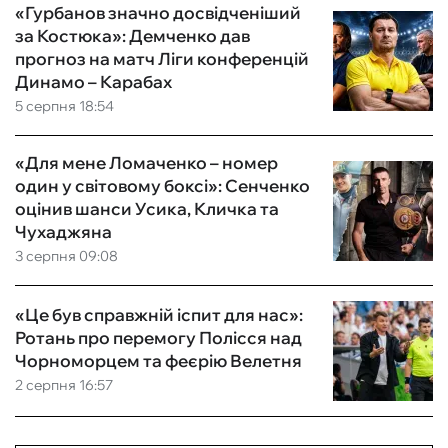
«Гурбанов значно досвідченіший
за Костюка»: Демченко дав
прогноз на матч Ліги конференцій
Динамо – Карабах
5 серпня 18:54
«Для мене Ломаченко – номер
один у світовому боксі»: Сенченко
оцінив шанси Усика, Кличка та
Чухаджяна
3 серпня 09:08
«Це був справжній іспит для нас»:
Ротань про перемогу Полісся над
Чорноморцем та феєрію Велетня
2 серпня 16:57