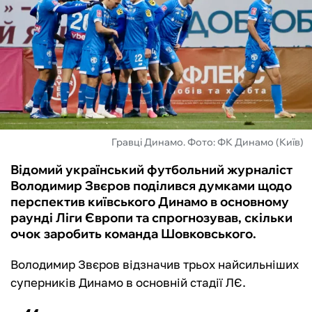
ФУТЗАЛ
ІНШІ
БУКМЕКЕРИ
Гравці Динамо. Фото: ФК Динамо (Київ)
Відомий український футбольний журналіст
Володимир Звєров поділився думками щодо
перспектив київського Динамо в основному
раунді Ліги Європи та спрогнозував, скільки
очок заробить команда Шовковського.
Володимир Звєров відзначив трьох найсильніших
суперників Динамо в основній стадії ЛЄ.