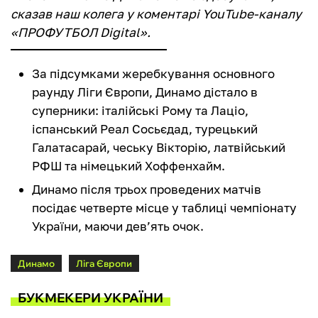
сказав наш колега у коментарі YouTube-каналу
«ПРОФУТБОЛ Digital».
За підсумками жеребкування основного
раунду Ліги Європи, Динамо дістало в
суперники: італійські Рому та Лаціо,
іспанський Реал Сосьєдад, турецький
Галатасарай, чеську Вікторію, латвійський
РФШ та німецький Хоффенхайм.
Динамо після трьох проведених матчів
посідає четверте місце у таблиці чемпіонату
України, маючи дев’ять очок.
Динамо
Ліга Європи
БУКМЕКЕРИ УКРАЇНИ