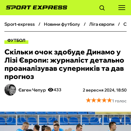
sport-express
новини футболу
ліга європи
Скільки очок здобуде Динамо у Лізі Європи: журналіст детально проаналізував суперників та дав прогноз
ФУТБОЛ
ФУТБОЛ
БАСКЕТБОЛ
Скільки очок здобуде Динамо у
Лізі Європи: журналіст детально
БОКС
проаналізував суперників та дав
прогноз
ХОКЕЙ
Євген Чепур
433
2 вересня 2024, 18:50
ТЕНІС
★
★
★
★
★
★
★
★
★
★
1 голос
КІБЕРСПОРТ
ЧС-2026