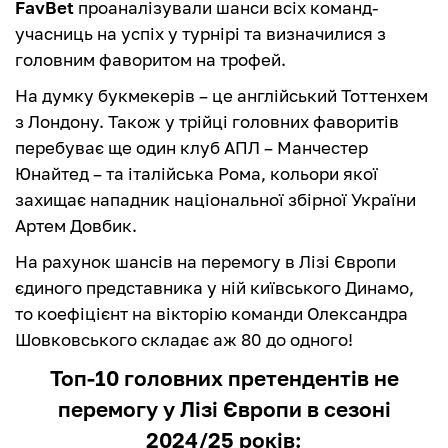
FavBet
проаналізували шанси всіх команд-
учасниць на успіх у турнірі та визначилися з
головним фаворитом на трофей.
На думку букмекерів – це англійський Тоттенхем
з Лондону. Також у трійці головних фаворитів
перебуває ще один клуб АПЛ – Манчестер
Юнайтед – та італійська Рома, кольори якої
захищає нападник національної збірної України
Артем Довбик.
На рахунок шансів на перемогу в Лізі Європи
єдиного представника у ній київського Динамо,
то коефіцієнт на вікторію команди Олександра
Шовковського складає аж 80 до одного!
Топ-10 головних претендентів не
перемогу у Лізі Європи в сезоні
2024/25 років: