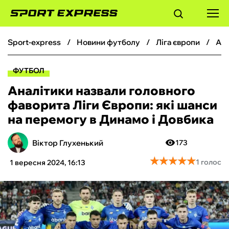
sport-express
новини футболу
ліга європи
Аналітики назвали головного фаворита Ліги Європи: які шанси на перемогу в Динамо і Довбика
ФУТБОЛ
ФУТБОЛ
БАСКЕТБОЛ
Аналітики назвали головного
фаворита Ліги Європи: які шанси
БОКС
на перемогу в Динамо і Довбика
ХОКЕЙ
Віктор Глухенький
173
★
★
★
★
★
★
★
★
★
★
1 голос
1 вересня 2024, 16:13
ТЕНІС
КІБЕРСПОРТ
ЧС-2026