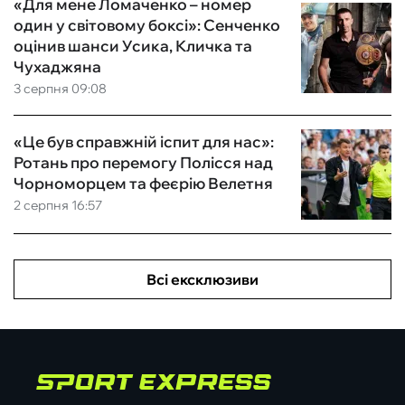
«Для мене Ломаченко – номер
один у світовому боксі»: Сенченко
оцінив шанси Усика, Кличка та
Чухаджяна
3 серпня 09:08
«Це був справжній іспит для нас»:
Ротань про перемогу Полісся над
Чорноморцем та феєрію Велетня
2 серпня 16:57
Всі ексклюзиви