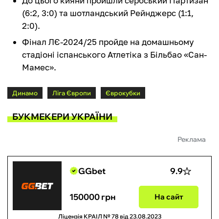
До цього кияни пройшли сербський Партизан
(6:2, 3:0) та шотландський Рейнджерс (1:1,
2:0).
Фінал ЛЄ-2024/25 пройде на домашньому
стадіоні іспанського Атлетіка з Більбао «Сан-
Мамес».
Динамо
Ліга Європи
Єврокубки
БУКМЕКЕРИ УКРАЇНИ
Реклама
GGbet
9.9
150000 грн
На сайт
Ліцензія КРАІЛ № 78 від 23.08.2023