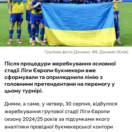
ФУТЗАЛ
ІНШІ
БУКМЕКЕРИ
Групове фото Динамо. ФК Динамо (Київ)
Після процедури жеребкування основної
стадії Ліги Європи букмекери вже
сформували та оприлюднили лінію з
головними претендентами на перемогу у
цьому турнірі.
Днями, а саме, у четвер, 30 серпня, відбулося
жеребкування групової стадії Ліги Європи
сезону 2024/25 років за підсумками якого
аналітики провідної букмекерської контори