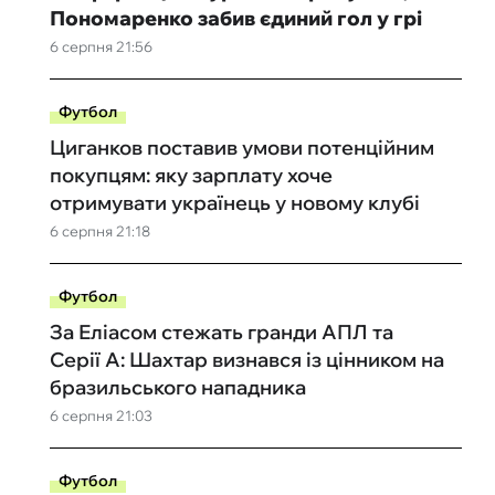
Пономаренко забив єдиний гол у грі
6 серпня 21:56
Футбол
Циганков поставив умови потенційним
покупцям: яку зарплату хоче
отримувати українець у новому клубі
6 серпня 21:18
Футбол
За Еліасом стежать гранди АПЛ та
Серії А: Шахтар визнався із цінником на
бразильського нападника
6 серпня 21:03
Футбол