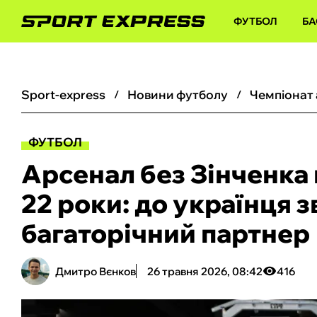
ФУТБОЛ
БА
sport-express
новини футболу
чемпіонат
ФУТБОЛ
Арсенал без Зінченка
22 роки: до українця 
багаторічний партнер
Дмитро Вєнков
26 травня 2026, 08:42
416