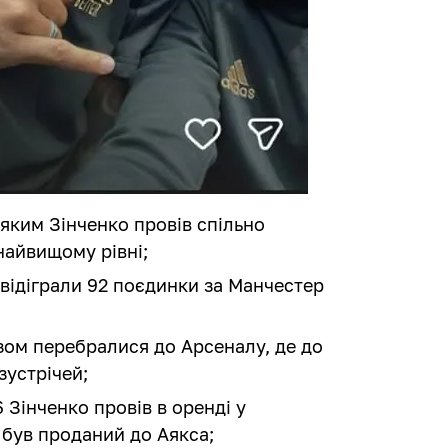
 яким Зінченко провів спільно
 найвищому рівні;
 відіграли 92 поєдинки за Манчестер
азом перебралися до Арсеналу, де до
зустрічей;
 Зінченко провів в оренді у
– був проданий до Аякса;