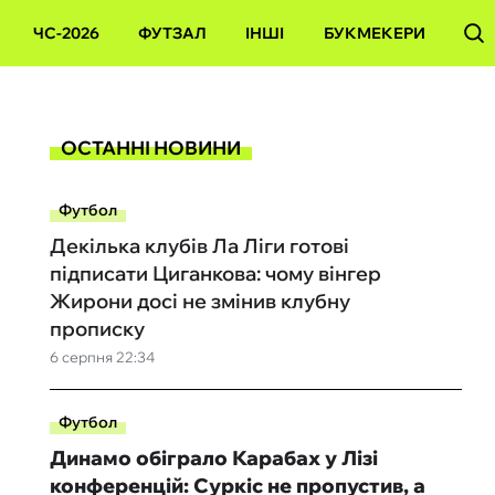
ЧС-2026
ФУТЗАЛ
ІНШІ
БУКМЕКЕРИ
ОСТАННІ НОВИНИ
Футбол
Декілька клубів Ла Ліги готові
підписати Циганкова: чому вінгер
Жирони досі не змінив клубну
прописку
6 серпня 22:34
Футбол
Динамо обіграло Карабах у Лізі
конференцій: Суркіс не пропустив, а