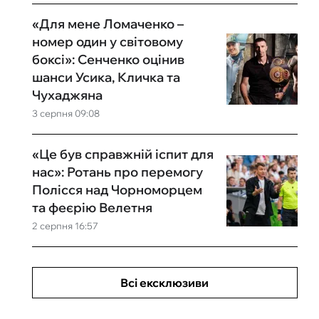
«Для мене Ломаченко –
номер один у світовому
боксі»: Сенченко оцінив
шанси Усика, Кличка та
Чухаджяна
3 серпня 09:08
«Це був справжній іспит для
нас»: Ротань про перемогу
Полісся над Чорноморцем
та феєрію Велетня
2 серпня 16:57
Всі ексклюзиви