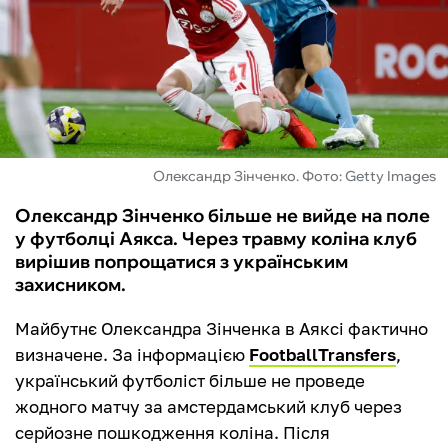
ФУТЗАЛ
ІНШІ
БУКМЕКЕРИ
Олександр Зінченко. Фото: Getty Images
Олександр Зінченко більше не вийде на поле
у футболці Аякса. Через травму коліна клуб
вирішив попрощатися з українським
захисником.
Майбутнє Олександра Зінченка в Аяксі фактично
визначене. За інформацією
FootballTransfers
,
український футболіст більше не проведе
жодного матчу за амстердамський клуб через
серйозне пошкодження коліна. Після