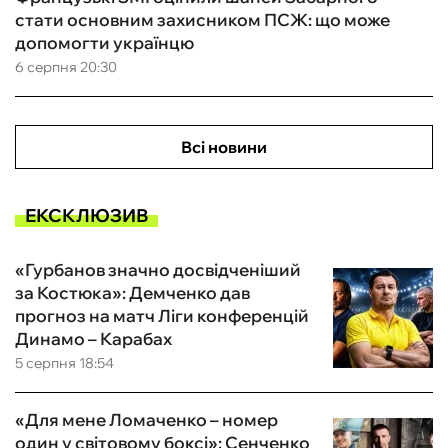
стати основним захисником ПСЖ: що може
допомогти українцю
6 серпня 20:30
Всі новини
ЕКСКЛЮЗИВ
«Гурбанов значно досвідченіший
за Костюка»: Демченко дав
прогноз на матч Ліги конференцій
Динамо – Карабах
5 серпня 18:54
«Для мене Ломаченко – номер
один у світовому боксі»: Сенченко