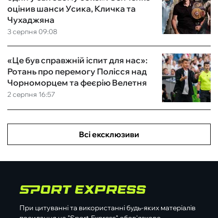
оцінив шанси Усика, Кличка та
Чухаджяна
3 серпня 09:08
«Це був справжній іспит для нас»:
Ротань про перемогу Полісся над
Чорноморцем та феєрію Велетня
2 серпня 16:57
Всі ексклюзиви
При цитуванні та використанні будь-яких матеріалів