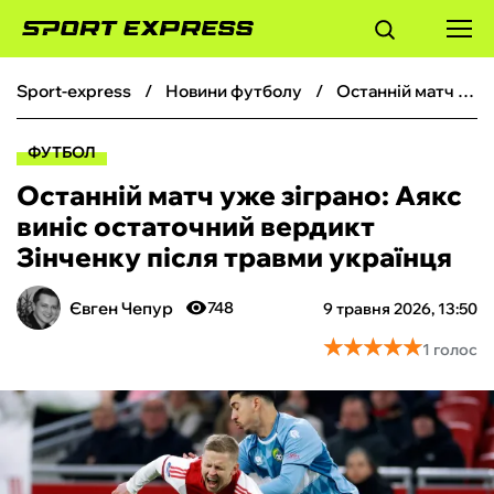
sport-express
новини футболу
Останній матч уже зіграно: Аякс виніс остаточний вердикт Зінченку після травми українця
ФУТБОЛ
ФУТБОЛ
БАСКЕТБОЛ
Останній матч уже зіграно: Аякс
виніс остаточний вердикт
БОКС
Зінченку після травми українця
ХОКЕЙ
Євген Чепур
748
9 травня 2026, 13:50
★
★
★
★
★
★
★
★
★
★
1 голос
ТЕНІС
КІБЕРСПОРТ
ЧС-2026