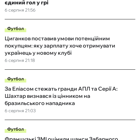
єдиний гол у грі
6 серпня 21:56
Футбол
Циганков поставив умови потенційним
покупцям: яку зарплату хоче отримувати
українець у новому клубі
6 серпня 21:18
Футбол
За Еліасом стежать гранди АПЛ та Серії А:
Шахтар визнався із цінником на
бразильського нападника
6 серпня 21:03
Футбол
Французькі ЗМІ оцінили шанси Забарного