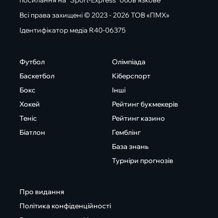
посилання на "Sport-Express" обов'язкове
Всі права захищені © 2023 - 2026 ТОВ «ПМХ»
Ідентифікатор медіа R40-06375
Футбол
Олімпіада
Баскетбол
Кіберспорт
Бокс
Інші
Хокей
Рейтинг букмекерів
Теніс
Рейтинг казино
Біатлон
Гемблінг
База знань
Турніри прогнозів
Про видання
Політика конфіденційності