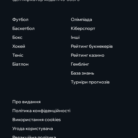
Футбол
Олімпіада
Баскетбол
Кіберспорт
Бокс
Інші
Хокей
Рейтинг букмекерів
Теніс
Рейтинг казино
Біатлон
Гемблінг
База знань
Турніри прогнозів
Про видання
Політика конфіденційності
Використання cookies
Угода користувача
Редакційна політика