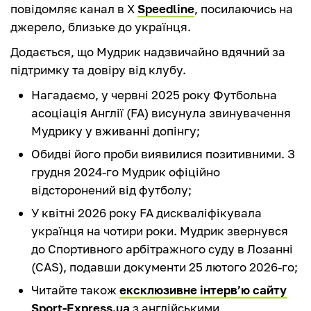
повідомляє канал в Х
Speedline
, посилаючись на
джерело, близьке до українця.
Додається, що Мудрик надзвичайно вдячний за
підтримку та довіру від клубу.
Нагадаємо, у червні 2025 року Футбольна
асоціація Англії (FA) висунула звинувачення
Мудрику у вживанні допінгу;
Обидві його проби виявилися позитивними. З
грудня 2024-го Мудрик офіційно
відсторонений від футболу;
У квітні 2026 року FA дискваліфікувала
українця на чотири роки. Мудрик звернувся
до Спортивного арбітражного суду в Лозанні
(CAS), подавши документи 25 лютого 2026-го;
Читайте також
ексклюзивне інтерв’ю сайту
Sport-Express.ua
з англійськими