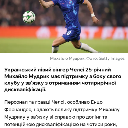
ФУТЗАЛ
ІНШІ
БУКМЕКЕРИ
Михайло Мудрик. Фото: Getty Images
Український лівий вінгер Челсі 25-річний
Михайло Мудрик має підтримку з боку свого
клубу у зв’язку з отриманням чотирирічної
дискваліфікації.
Персонал та гравці Челсі, особливо Енцо
Фернандес, надають велику підтримку Михайлу
Мудрику у зв'язку зі справою про допінг та
потенційною дискваліфікацією на чотири роки,