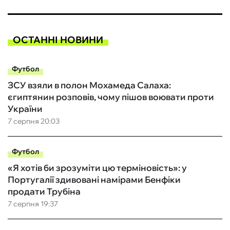
ОСТАННІ НОВИНИ
Футбол
ЗСУ взяли в полон Мохамеда Салаха:
єгиптянин розповів, чому пішов воювати проти
України
7 серпня 20:03
Футбол
«Я хотів би зрозуміти цю терміновість»: у
Португалії здивовані намірами Бенфіки
продати Трубіна
7 серпня 19:37