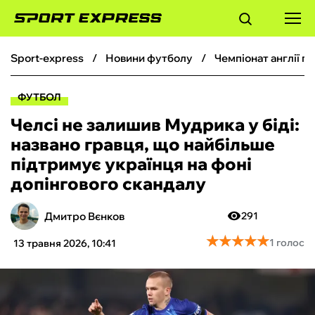
sport-express
новини футболу
чемпіонат англії 
ФУТБОЛ
ФУТБОЛ
БАСКЕТБОЛ
Челсі не залишив Мудрика у біді:
названо гравця, що найбільше
БОКС
підтримує українця на фоні
допінгового скандалу
ХОКЕЙ
Дмитро Вєнков
291
ТЕНІС
★
★
★
★
★
★
★
★
★
★
1 голос
13 травня 2026, 10:41
КІБЕРСПОРТ
ЧС-2026