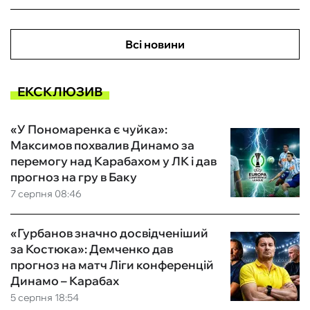
Всі новини
ЕКСКЛЮЗИВ
«У Пономаренка є чуйка»:
Максимов похвалив Динамо за
перемогу над Карабахом у ЛК і дав
прогноз на гру в Баку
7 серпня 08:46
«Гурбанов значно досвідченіший
за Костюка»: Демченко дав
прогноз на матч Ліги конференцій
Динамо – Карабах
5 серпня 18:54