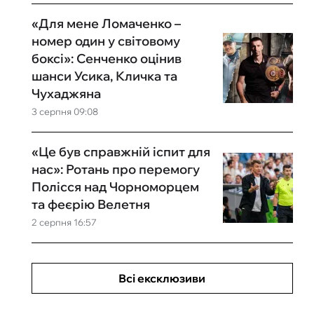
«Для мене Ломаченко –
номер один у світовому
боксі»: Сенченко оцінив
шанси Усика, Кличка та
Чухаджяна
3 серпня 09:08
«Це був справжній іспит для
нас»: Ротань про перемогу
Полісся над Чорноморцем
та феєрію Велетня
2 серпня 16:57
Всі ексклюзиви