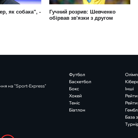
Футбол
Олімп
Баскетбол
Кібер
ня на "Sport-Express"
Бокс
Інші
Хокей
Рейти
Теніс
Рейти
Біатлон
Гембл
База 
Турні