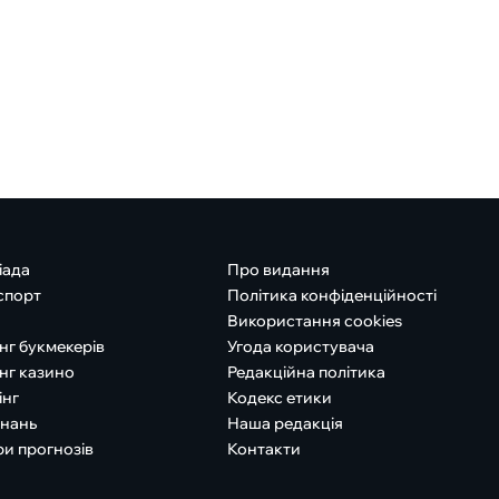
іада
Про видання
спорт
Політика конфіденційності
Використання cookies
нг букмекерів
Угода користувача
нг казино
Редакційна політика
інг
Кодекс етики
знань
Наша редакція
ри прогнозів
Контакти