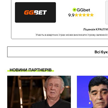
GGbet
9.9
Ліцензія КРАІЛ №
Участь в азартних іграх може викликати ігрову залежні
Всі бу