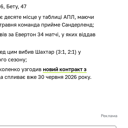
 6, Бету, 47
є десяте місце у таблиці АПЛ, маючи
7 травня команда прийме Сандерленд;
ів за Евертон 34 матчі, у яких віддав
д цим вибив Шахтар (3:1, 2:1) у
ого сезону;
коленко узгодив
новий контракт з
да спливає вже 30 червня 2026 року.
Реклама