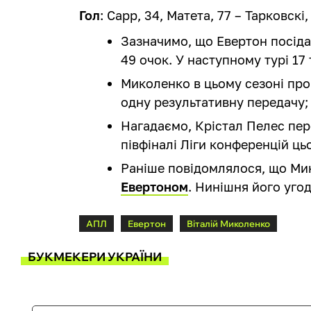
Гол
: Сарр, 34, Матета, 77 – Тарковскі,
Зазначимо, що Евертон посіда
49 очок. У наступному турі 1
Миколенко в цьому сезоні пров
одну результативну передачу;
Нагадаємо, Крістал Пелес пере
півфіналі Ліги конференцій ць
Раніше повідомлялося, що Ми
Евертоном
. Нинішня його уго
АПЛ
Евертон
Віталій Миколенко
БУКМЕКЕРИ УКРАЇНИ