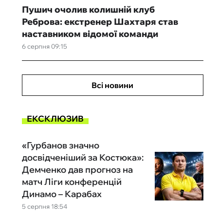
Пушич очолив колишній клуб
Реброва: екстренер Шахтаря став
наставником відомої команди
6 серпня 09:15
Всі новини
ЕКСКЛЮЗИВ
«Гурбанов значно
досвідченіший за Костюка»:
Демченко дав прогноз на
матч Ліги конференцій
Динамо – Карабах
5 серпня 18:54