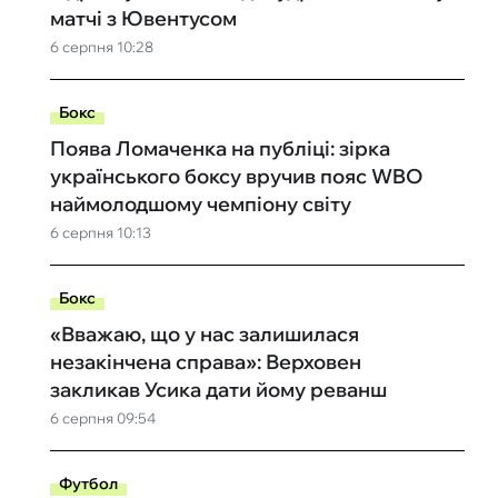
матчі з Ювентусом
6 серпня 10:28
Бокс
Поява Ломаченка на публіці: зірка
українського боксу вручив пояс WBO
наймолодшому чемпіону світу
6 серпня 10:13
Бокс
«Вважаю, що у нас залишилася
незакінчена справа»: Верховен
закликав Усика дати йому реванш
6 серпня 09:54
Футбол