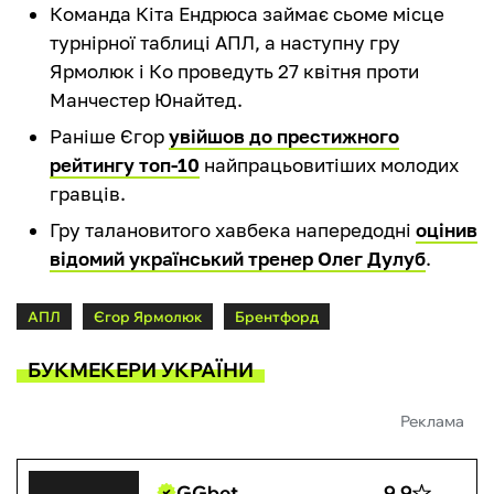
Команда Кіта Ендрюса займає сьоме місце
турнірної таблиці АПЛ, а наступну гру
Ярмолюк і Ко проведуть 27 квітня проти
Манчестер Юнайтед.
Раніше Єгор
увійшов до престижного
рейтингу топ-10
найпрацьовитіших молодих
гравців.
Гру талановитого хавбека напередодні
оцінив
відомий український тренер Олег Дулуб
.
АПЛ
Єгор Ярмолюк
Брентфорд
БУКМЕКЕРИ УКРАЇНИ
Реклама
GGbet
9.9