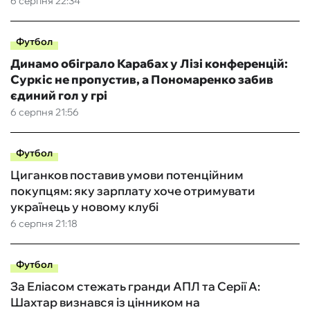
6 серпня 22:34
Футбол
Динамо обіграло Карабах у Лізі конференцій:
Суркіс не пропустив, а Пономаренко забив
єдиний гол у грі
6 серпня 21:56
Футбол
Циганков поставив умови потенційним
покупцям: яку зарплату хоче отримувати
українець у новому клубі
6 серпня 21:18
Футбол
За Еліасом стежать гранди АПЛ та Серії А:
Шахтар визнався із цінником на