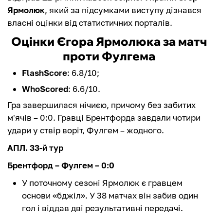
Ярмолюк
, який за підсумками виступу дізнався
власні оцінки від статистичних порталів.
Оцінки Єгора Ярмолюка за матч
проти Фулгема
FlashScore
: 6.8/10;
WhoScored
: 6.6/10.
Гра завершилася нічиєю, причому без забитих
м'ячів – 0:0. Гравці Брентфорда завдали чотири
удари у ствір воріт, Фулгем – жодного.
АПЛ. 33-й тур
Брентфорд – Фулгем – 0:0
У поточному сезоні Ярмолюк є гравцем
основи «бджіл». У 38 матчах він забив один
гол і віддав дві результативні передачі.