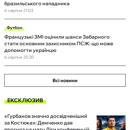
бразильського нападника
6 серпня 21:03
Футбол
Французькі ЗМІ оцінили шанси Забарного
стати основним захисником ПСЖ: що може
допомогти українцю
6 серпня 20:30
Всі новини
ЕКСКЛЮЗИВ
«Гурбанов значно досвідченіший
за Костюка»: Демченко дав
прогноз на матч Ліги конференцій