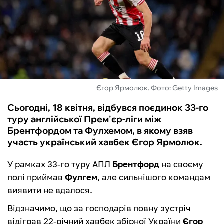
ФУТЗАЛ
ІНШІ
БУКМЕКЕРИ
Єгор Ярмолюк. Фото: Getty Images
Сьогодні, 18 квітня, відбувся поєдинок 33-го
туру англійської Прем'єр-ліги між
Брентфордом та Фулхемом, в якому взяв
участь український хавбек Єгор Ярмолюк.
У рамках 33-го туру АПЛ
Брентфорд
на своєму
полі приймав
Фулгем
, але сильнішого командам
виявити не вдалося.
Відзначимо, що за господарів повну зустріч
відіграв 22-річний хавбек збірної України
Єгор