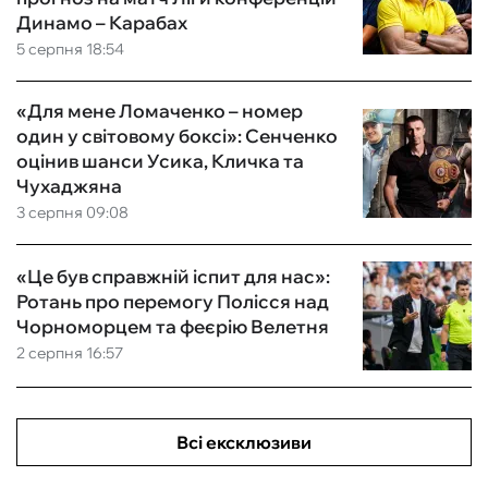
Динамо – Карабах
5 серпня 18:54
«Для мене Ломаченко – номер
один у світовому боксі»: Сенченко
оцінив шанси Усика, Кличка та
Чухаджяна
3 серпня 09:08
«Це був справжній іспит для нас»:
Ротань про перемогу Полісся над
Чорноморцем та феєрію Велетня
2 серпня 16:57
Всі ексклюзиви