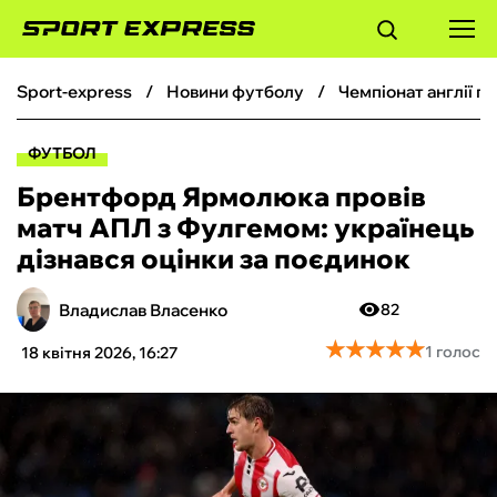
sport-express
новини футболу
чемпіонат англії 
ФУТБОЛ
ФУТБОЛ
БАСКЕТБОЛ
Брентфорд Ярмолюка провів
матч АПЛ з Фулгемом: українець
БОКС
дізнався оцінки за поєдинок
ХОКЕЙ
Владислав Власенко
82
★
★
★
★
★
★
★
★
★
★
1 голос
18 квітня 2026, 16:27
ТЕНІС
КІБЕРСПОРТ
ЧС-2026