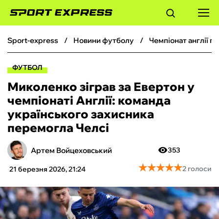
sport-express
новини футболу
чемпіонат англії 
ФУТБОЛ
ФУТБОЛ
БАСКЕТБОЛ
Миколенко зіграв за Евертон у
чемпіонаті Англії: команда
БОКС
українського захисника
перемогла Челсі
ХОКЕЙ
Артем Войцеховський
353
ТЕНІС
★
★
★
★
★
★
★
★
★
★
2 голоси
21 березня 2026, 21:24
КІБЕРСПОРТ
ЧС-2026