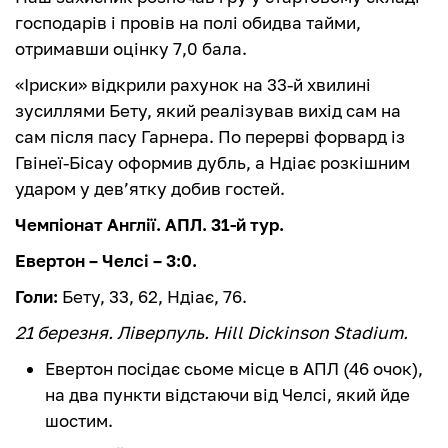
господарів і провів на полі обидва тайми,
отримавши оцінку 7,0 бала.
«Іриски» відкрили рахунок на 33-й хвилині
зусиллями Бету, який реалізував вихід сам на
сам після пасу Гарнера. По перерві форвард із
Гвінеї-Бісау оформив дубль, а Ндіає розкішним
ударом у дев’ятку добив гостей.
Чемпіонат Англії. АПЛ. 31-й тур.
Евертон – Челсі – 3:0.
Голи:
Бету, 33, 62, Ндіає, 76.
21 березня. Ліверпуль. Hill Dickinson Stadium.
Евертон посідає сьоме місце в АПЛ (46 очок),
на два пункти відстаючи від Челсі, який йде
шостим.