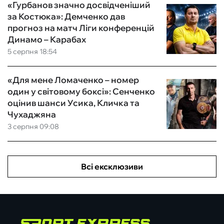
«Гурбанов значно досвідченіший
за Костюка»: Демченко дав
прогноз на матч Ліги конференцій
Динамо – Карабах
5 серпня 18:54
«Для мене Ломаченко – номер
один у світовому боксі»: Сенченко
оцінив шанси Усика, Кличка та
Чухаджяна
3 серпня 09:08
Всі ексклюзиви