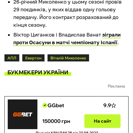
26-річний Миколенко у цьому сезоні провів
29 поєдинків, у яких віддав одну гольову
передачу. Його контракт розрахований до
кінця сезону.
Віктор Циганков і Владислав Ванат
зіграли
проти Осасуни в матчі чемпіонату Іспанії
.
АПЛ
Евертон
Віталій Миколенко
БУКМЕКЕРИ УКРАЇНИ
Реклама
GGbet
9.9
150000 грн
На сайт
Ліцензія КРАІЛ № 78 від 23.08.2023