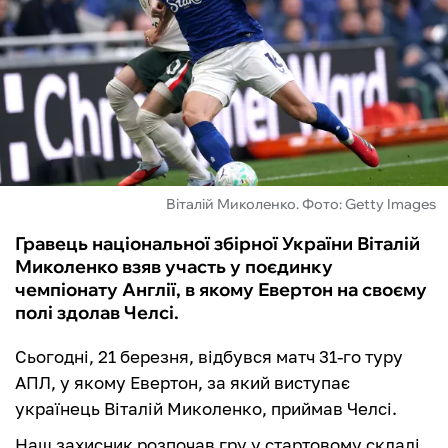
ФУТЗАЛ
ІНШІ
БУКМЕКЕРИ
Віталій Миколенко. Фото: Getty Images
Гравець національної збірної України Віталій
Миколенко взяв участь у поєдинку
чемпіонату Англії, в якому Евертон на своєму
полі здолав Челсі.
Сьогодні, 21 березня, відбувся матч 31-го туру
АПЛ, у якому Евертон, за який виступає
українець Віталій Миколенко, приймав Челсі.
Наш захисник розпочав гру у стартовому складі