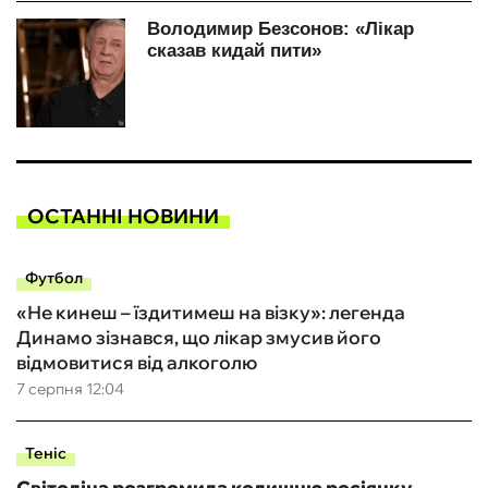
ОСТАННІ НОВИНИ
Футбол
«Не кинеш – їздитимеш на візку»: легенда
Динамо зізнався, що лікар змусив його
відмовитися від алкоголю
7 серпня 12:04
Теніс
Світоліна розгромила колишню росіянку