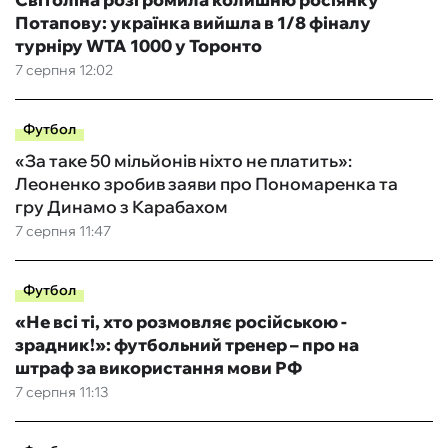
Потапову: українка вийшла в 1/8 фіналу
турніру WTA 1000 у Торонто
7 серпня 12:02
Футбол
«За таке 50 мільйонів ніхто не платить»:
Леоненко зробив заяви про Пономаренка та
гру Динамо з Карабахом
7 серпня 11:47
Футбол
«Не всі ті, хто розмовляє російською -
зрадник!»: футбольний тренер – про на
штраф за використання мови РФ
7 серпня 11:13