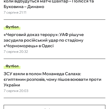
коли відбудуться матчі Шахтар – Полісся та
Буковина – Динамо
7 серпня 21:11
Футбол
«Черговий доказ терору»: УАФ рішуче
засудила російський удар по стадіону
«Чорноморець» в Одесі
7 серпня 20:32
Футбол
ЗСУ взяли в полон Мохамеда Салаха:
єгиптянин розповів, чому пішов воювати проти
України
7 серпня 20:03