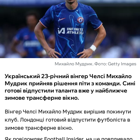
ФУТЗАЛ
ІНШІ
БУКМЕКЕРИ
Михайло Мудрик. Фото: Getty Images
Український 23-річний вінгер Челсі Михайло
Мудрик прийняв рішення піти з команди. Сині
готові відпустили таланта вже у найближче
зимове трансферне вікно.
Вінгер Челсі Михайло Мудрик вирішив покинути
клуб. Лондонці готовий відпустити футболіста в
зимове трансферне вікно.
Як повідомляє Football Insider, на це повпливало