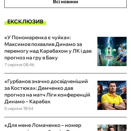
Всі новини
ЕКСКЛЮЗИВ
«У Пономаренка є чуйка»:
Максимов похвалив Динамо за
перемогу над Карабахом у ЛК і дав
прогноз на гру в Баку
7 серпня 08:46
«Гурбанов значно досвідченіший
за Костюка»: Демченко дав
прогноз на матч Ліги конференцій
Динамо – Карабах
5 серпня 18:54
«Для мене Ломаченко – номер