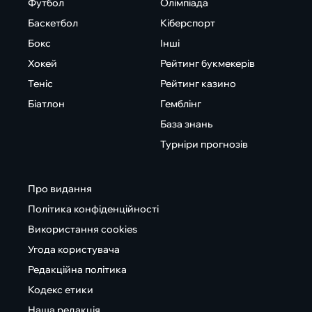
Футбол
Олімпіада
Баскетбол
Кіберспорт
Бокс
Інші
Хокей
Рейтинг букмекерів
Теніс
Рейтинг казино
Біатлон
Гемблінг
База знань
Турніри прогнозів
Про видання
Політика конфіденційності
Використання cookies
Угода користувача
Редакційна політика
Кодекс етики
Наша редакція