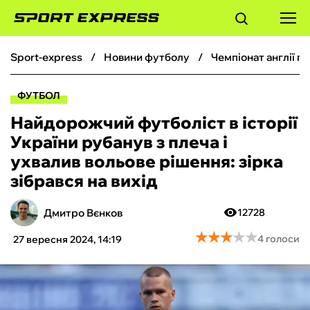
sport-express
новини футболу
чемпіонат англії 
ФУТБОЛ
ФУТБОЛ
БАСКЕТБОЛ
Найдорожчий футболіст в історії
України рубанув з плеча і
БОКС
ухвалив вольове рішення: зірка
зібрався на вихід
ХОКЕЙ
Дмитро Вєнков
12728
ТЕНІС
★
★
★
★
★
★
★
★
★
★
4 голоси
27 вересня 2024, 14:19
КІБЕРСПОРТ
ЧС-2026