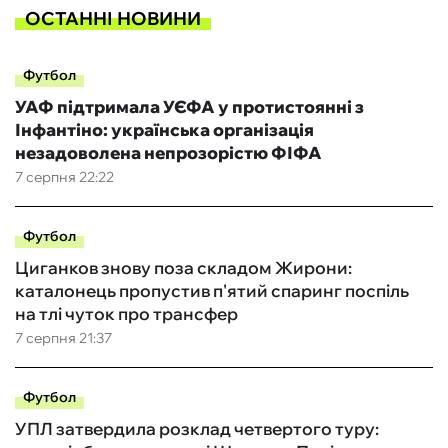
ОСТАННІ НОВИНИ
Футбол
УАФ підтримала УЄФА у протистоянні з
Інфантіно: українська організація
незадоволена непрозорістю ФІФА
7 серпня 22:22
Футбол
Циганков знову поза складом Жирони:
каталонець пропустив п'ятий спаринг поспіль
на тлі чуток про трансфер
7 серпня 21:37
Футбол
УПЛ затвердила розклад четвертого туру: