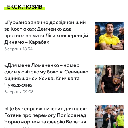
ЕКСКЛЮЗИВ
«Гурбанов значно досвідченіший
за Костюка»: Демченко дав
прогноз на матч Ліги конференцій
Динамо – Карабах
5 серпня 18:54
«Для мене Ломаченко – номер
один у світовому боксі»: Сенченко
оцінив шанси Усика, Кличка та
Чухаджяна
3 серпня 09:08
«Це був справжній іспит для нас»:
Ротань про перемогу Полісся над
Чорноморцем та феєрію Велетня