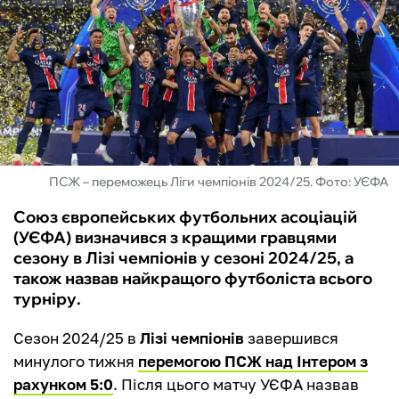
ФУТЗАЛ
ІНШІ
БУКМЕКЕРИ
ПСЖ – переможець Ліги чемпіонів 2024/25. Фото: УЄФА
Союз європейських футбольних асоціацій
(УЄФА) визначився з кращими гравцями
сезону в Лізі чемпіонів у сезоні 2024/25, а
також назвав найкращого футболіста всього
турніру.
Сезон 2024/25 в
Лізі чемпіонів
завершився
минулого тижня
перемогою ПСЖ над Інтером з
рахунком 5:0
. Після цього матчу УЄФА назвав