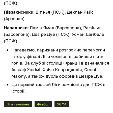
(ПСЖ)
Півзахисники
: Вітінья (ПСЖ), Деклан Райс
(Арсенал)
Нападники
: Ламін Ямал (Барселона), Рафінья
(Барселона), Дезіре Дуе (ПСЖ), Усман Дембеле
(ПСЖ)
Нагадаємо, парижани розгромно перемогли
Інтер у фіналі Ліги чемпіонів, забивши п'ять
голів. За клуб зі столиці Франції відзначалися
Ашраф Хакімі, Хвіча Кварацхелія, Сенні
Маюлу, а також дубль оформив Дезіре Дуе.
Це перший трофей Ліги чемпіонів для ПСЖ в
історії.
Ліга чемпіонів
Футбол
УЄФА