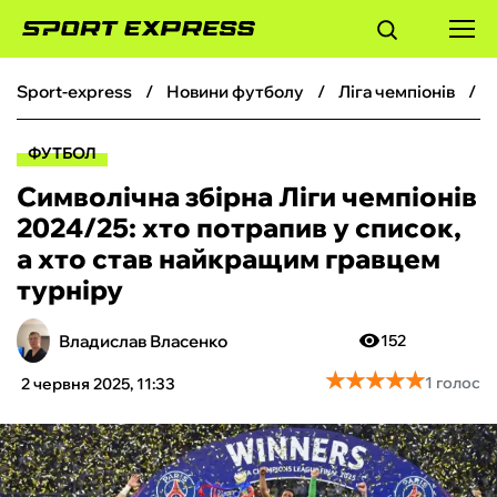
sport-express
новини футболу
ліга чемпіонів
ФУТБОЛ
ФУТБОЛ
БАСКЕТБОЛ
Символічна збірна Ліги чемпіонів
2024/25: хто потрапив у список,
БОКС
а хто став найкращим гравцем
турніру
ХОКЕЙ
Владислав Власенко
152
ТЕНІС
★
★
★
★
★
★
★
★
★
★
1 голос
2 червня 2025, 11:33
КІБЕРСПОРТ
ЧС-2026