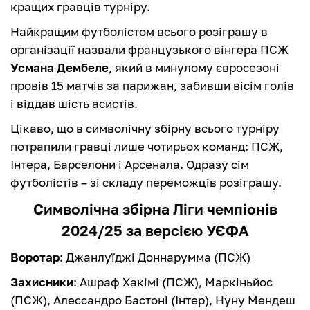
кращих гравців турніру.
Найкращим футболістом всього розіграшу в
організації назвали французького вінгера ПСЖ
Усмана Дембеле
, який в минулому євросезоні
провів 15 матчів за парижан, забивши вісім голів
і віддав шість асистів.
Цікаво, що в символічну збірну всього турніру
потрапили гравці лише чотирьох команд: ПСЖ,
Інтера, Барселони і Арсенала. Одразу сім
футболістів – зі складу переможців розіграшу.
Символічна збірна Ліги чемпіонів
2024/25 за версією УЄФА
Воротар
: Джанлуїджі Доннарумма (ПСЖ)
Захисники
: Ашраф Хакімі (ПСЖ), Маркіньйос
(ПСЖ), Алессандро Бастоні (Інтер), Нуну Мендеш