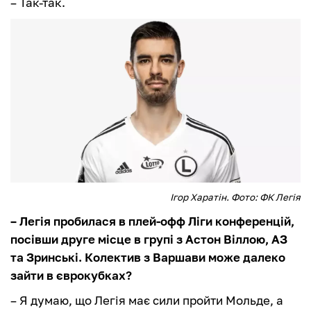
– Так-так.
Ігор Харатін. Фото: ФК Легія
– Легія пробилася в плей-офф Ліги конференцій,
посівши друге місце в групі з Астон Віллою, АЗ
та Зринські. Колектив з Варшави може далеко
зайти в єврокубках?
– Я думаю, що Легія має сили пройти Мольде, а