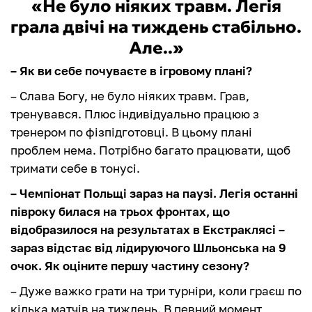
«Не було ніяких травм. Легія
грала двічі на тиждень стабільно.
Але..»
– Як ви себе почуваєте в ігровому плані?
– Слава Богу, не було ніяких травм. Грав,
тренувався. Плюс індивідуально працюю з
тренером по фізпідготовці. В цьому плані
проблем нема. Потрібно багато працювати, щоб
тримати себе в тонусі.
– Чемпіонат Польщі зараз на паузі. Легія останні
півроку билася на трьох фронтах, що
відобразилося на результатах в Екстраклясі –
зараз відстає від лідируючого Шльонська на 9
очок. Як оціните першу частину сезону?
– Дуже важко грати на три турніри, коли граєш по
кілька матчів на тиждень. В певний момент