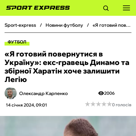
sport-express
новини футболу
«Я готовий повернутися в Україну»: екс-гравець Динамо та збірної Харатін хоче залишити Легію
ФУТБОЛ
ФУТБОЛ
БАСКЕТБОЛ
«Я готовий повернутися в
Україну»: екс-гравець Динамо та
БОКС
збірної Харатін хоче залишити
Легію
ХОКЕЙ
Олександр Карпенко
2006
ТЕНІС
★
★
★
★
★
★
★
★
★
★
0 голосів
14 січня 2024, 09:01
КІБЕРСПОРТ
ЧС-2026