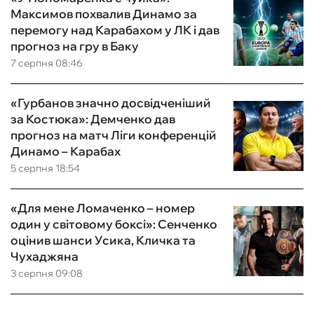
Максимов похвалив Динамо за
перемогу над Карабахом у ЛК і дав
прогноз на гру в Баку
7 серпня 08:46
«Гурбанов значно досвідченіший
за Костюка»: Демченко дав
прогноз на матч Ліги конференцій
Динамо – Карабах
5 серпня 18:54
«Для мене Ломаченко – номер
один у світовому боксі»: Сенченко
оцінив шанси Усика, Кличка та
Чухаджяна
3 серпня 09:08