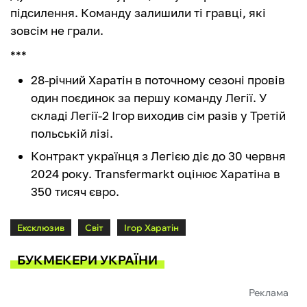
підсилення. Команду залишили ті гравці, які
зовсім не грали.
***
28-річний Харатін в поточному сезоні провів
один поєдинок за першу команду Легії. У
складі Легії-2 Ігор виходив сім разів у Третій
польській лізі.
Контракт українця з Легією діє до 30 червня
2024 року. Transfermarkt оцінює Харатіна в
350 тисяч євро.
Ексклюзив
Світ
Ігор Харатін
БУКМЕКЕРИ УКРАЇНИ
Реклама