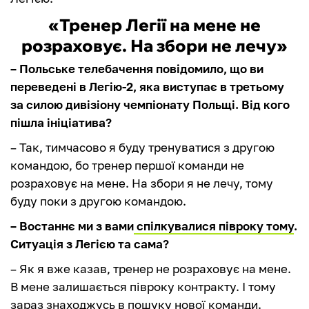
«Тренер Легії на мене не
розраховує. На збори не лечу»
– Польське телебачення повідомило, що ви
переведені в Легію-2, яка виступає в третьому
за силою дивізіону чемпіонату Польщі. Від кого
пішла ініціатива?
– Так, тимчасово я буду тренуватися з другою
командою, бо тренер першої команди не
розраховує на мене. На збори я не лечу, тому
буду поки з другою командою.
– Востаннє ми з вами
спілкувалися півроку тому
.
Ситуація з Легією та сама?
– Як я вже казав, тренер не розраховує на мене.
В мене залишається півроку контракту. І тому
зараз знаходжусь в пошуку нової команди.