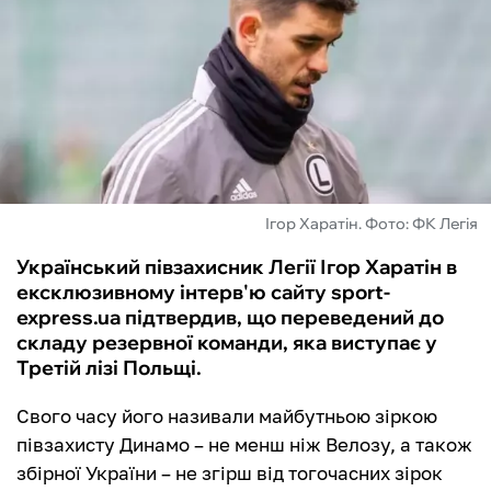
ФУТЗАЛ
ІНШІ
БУКМЕКЕРИ
Ігор Харатін. Фото: ФК Легія
Український півзахисник Легії Ігор Харатін в
ексклюзивному інтерв'ю сайту sport-
express.ua підтвердив, що переведений до
складу резервної команди, яка виступає у
Третій лізі Польщі.
Свого часу його називали майбутньою зіркою
півзахисту Динамо – не менш ніж Велозу, а також
збірної України – не згірш від тогочасних зірок