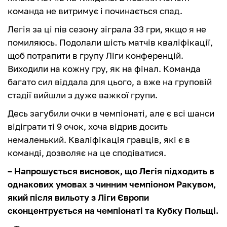
команда не витримує і починається спад.
Легія за ці пів сезону зіграла 33 гри, якщо я не
помиляюсь. Подолали шість матчів кваліфікації,
щоб потрапити в групу Ліги конференцій.
Виходили на кожну гру, як на фінал. Команда
багато сил віддала для цього, а вже на груповій
стадії вийшли з дуже важкої групи.
Десь загубили очки в чемпіонаті, але є всі шанси
відіграти ті 9 очок, хоча відрив досить
немаленький. Кваліфікація гравців, які є в
команді, дозволяє на це сподіватися.
– Напрошується висновок, що Легія підходить в
однакових умовах з чинним чемпіоном Ракувом,
який після вильоту з Ліги Європи
сконцентрується на чемпіонаті та Кубку Польщі.