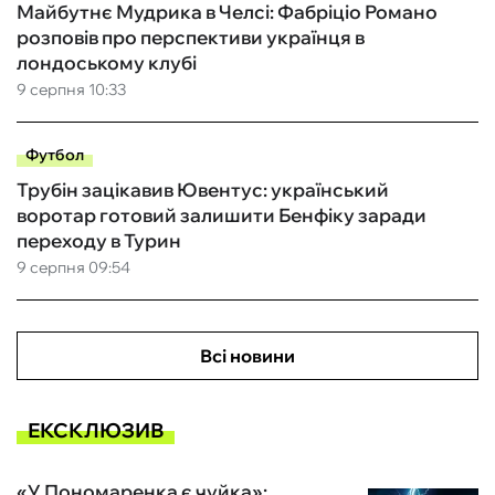
Майбутнє Мудрика в Челсі: Фабріціо Романо
розповів про перспективи українця в
лондоському клубі
9 серпня 10:33
Футбол
Трубін зацікавив Ювентус: український
воротар готовий залишити Бенфіку заради
переходу в Турин
9 серпня 09:54
Всі новини
ЕКСКЛЮЗИВ
«У Пономаренка є чуйка»: