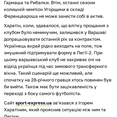
Гармаша та Рибалки. Втім, останні сезони
колишній чемпіон Угорщини в складі
Ференцвароша не може занести собі в актив.
Харатін, коли, здавалося, що влітку прощання з
клубом було неминучим, залишився у Варшаві
допрацьовувати останній рік за контрактом.
Українець вкрай рідко виходить на поле, тож
змушений підтримувати форму в Легії-2. При
цьому варшавський клуб не закриває очі на
відхід українця під час зимового трансферного
вікна. Такий сценарій ще можливий, але
спочатку на 28-річного гравця хтось повинен був
би вийти. Також має бути зацікавленість у
переході з боку самого футболіста.
Сайт
sport-express.ua
зв'язався з Ігорем
Харатіним, який прояснив ситуацію між ним та
Легією.