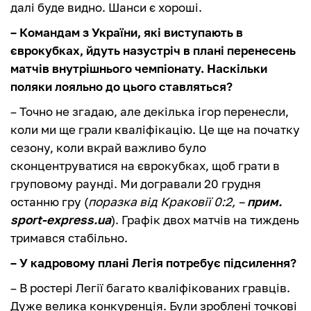
далі буде видно. Шанси є хороші.
– Командам з України, які виступають в
єврокубках, йдуть назустріч в плані перенесень
матчів внутрішнього чемпіонату. Наскільки
поляки лояльно до цього ставляться?
– Точно не згадаю, але декілька ігор перенесли,
коли ми ще грали кваліфікацію. Це ще на початку
сезону, коли вкрай важливо було
сконцентруватися на єврокубках, щоб грати в
груповому раунді. Ми догравали 20 грудня
останню гру (
поразка від Краковії 0:2, –
прим.
sport-express.ua
). Графік двох матчів на тиждень
тримався стабільно.
– У кадровому плані Легія потребує підсилення?
– В ростері Легії багато кваліфікованих гравців.
Дуже велика конкуренція. Були зроблені точкові