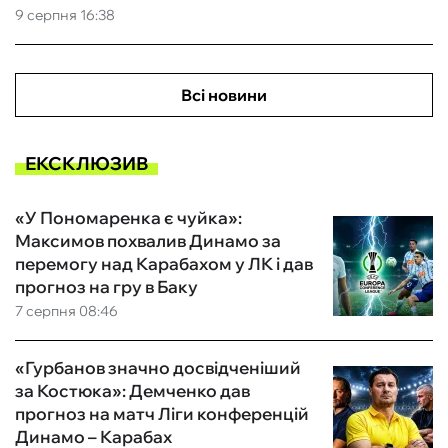
9 серпня 16:38
Всі новини
ЕКСКЛЮЗИВ
«У Пономаренка є чуйка»:
Максимов похвалив Динамо за
перемогу над Карабахом у ЛК і дав
прогноз на гру в Баку
7 серпня 08:46
«Гурбанов значно досвідченіший
за Костюка»: Демченко дав
прогноз на матч Ліги конференцій
Динамо – Карабах