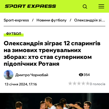
sport-express
новини футболу
Олександрія зіграє 12 спарингів на зимових тренувальних зборах: хто став суперником підопічних Ротаня
ФУТБОЛ
ФУТБОЛ
БАСКЕТБОЛ
Олександрія зіграє 12 спарингів
на зимових тренувальних
БОКС
зборах: хто став суперником
підопічних Ротаня
ХОКЕЙ
Дмитро Чорнобай
354
ТЕНІС
★
★
★
★
★
★
★
★
★
★
0 голосів
13 січня 2024, 17:16
КІБЕРСПОРТ
ЧС-2026