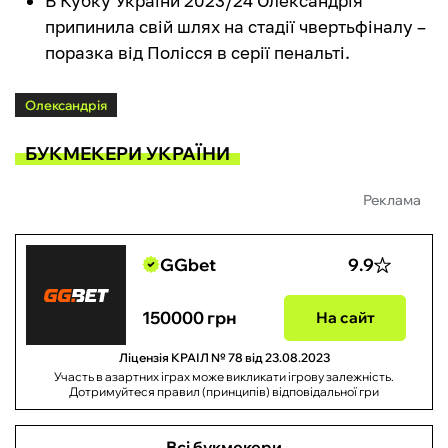
В Кубку України 2023/24 Олександрія
припинила свій шлях на стадії чвертьфіналу –
поразка від Полісся в серії пенальті.
Олександрія
БУКМЕКЕРИ УКРАЇНИ
Реклама
GGbet
9.9
150000 грн
На сайт
Ліцензія КРАІЛ № 78 від 23.08.2023
Участь в азартних іграх може викликати ігрову залежність.
Дотримуйтеся правил (принципів) відповідальної гри
Всі букмекери