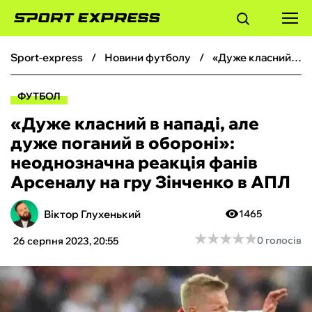
sport-express
новини футболу
«Дуже класний в нападі, але дуже поганий в обороні»: неоднозначна реакція фанів Арсеналу на гру Зінченко в АПЛ
ФУТБОЛ
ФУТБОЛ
БАСКЕТБОЛ
«Дуже класний в нападі, але
дуже поганий в обороні»:
БОКС
неоднозначна реакція фанів
Арсеналу на гру Зінченко в АПЛ
ХОКЕЙ
Віктор Глухенький
1465
ТЕНІС
★
★
★
★
★
★
★
★
★
★
0 голосів
26 серпня 2023, 20:55
КІБЕРСПОРТ
ЧС-2026