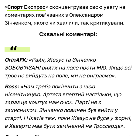
«
Спорт Експрес
» сконцентрував свою увагу на
коментарях пов’язаних з Олександром
Зінченком, якого як хвалили, так критикували.
Схвальні коментарі:
OrinAFK:
«Райя, Жезус та Зінченко
ЗОБОВ'ЯЗАНІ вийти на поле проти МЮ. Якщо всі
троє не вийдуть на поле, ми не виграємо».
Ross:
«Нам треба покінчити з цією
нісенітницею. Артета впертий настільки, що
зараз це коштує нам очок. Парті не є
захисником. Зінченко повинен був вийти у
старті, і Нкетіа теж, поки Жезус не буде у формі,
а Хавертц мав бути замінений на Троссарда».