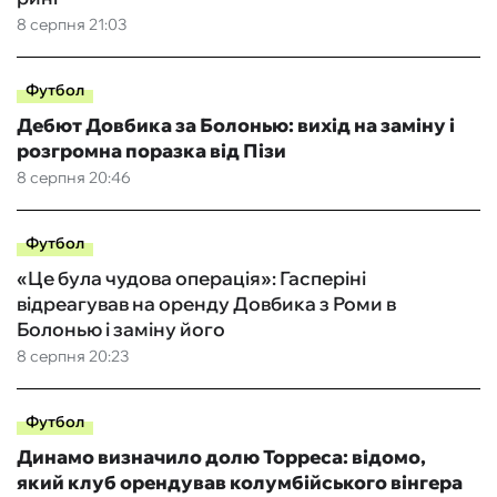
8 серпня 21:03
Футбол
Дебют Довбика за Болонью: вихід на заміну і
розгромна поразка від Пізи
8 серпня 20:46
Футбол
«Це була чудова операція»: Гасперіні
відреагував на оренду Довбика з Роми в
Болонью і заміну його
8 серпня 20:23
Футбол
Динамо визначило долю Торреса: відомо,
який клуб орендував колумбійського вінгера