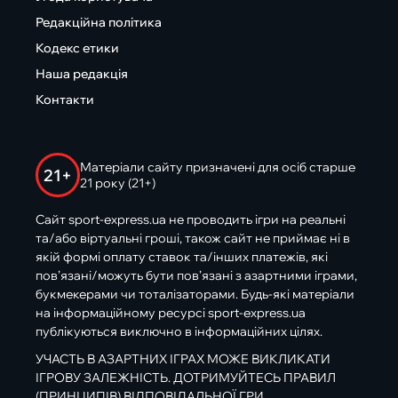
Редакційна політика
Кодекс етики
Наша редакція
Контакти
Матеріали сайту призначені для осіб старше
21+
21 року (21+)
Сайт sport-express.ua не проводить ігри на реальні
та/або віртуальні гроші, також сайт не приймає ні в
якій формі оплату ставок та/інших платежів, які
пов’язані/можуть бути пов’язані з азартними іграми,
букмекерами чи тоталізаторами. Будь-які матеріали
на інформаційному ресурсі sport-express.ua
публікуються виключно в інформаційних цілях.
УЧАСТЬ В АЗАРТНИХ ІГРАХ МОЖЕ ВИКЛИКАТИ
ІГРОВУ ЗАЛЕЖНІСТЬ. ДОТРИМУЙТЕСЬ ПРАВИЛ
(ПРИНЦИПІВ) ВІДПОВІДАЛЬНОЇ ГРИ.