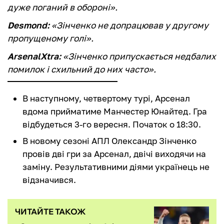
дуже поганий в обороні».
Desmond:
«Зінченко не допрацював у другому
пропущеному голі».
ArsenalXtra:
«Зінченко припускається недбалих
помилок і схильний до них часто».
В наступному, четвертому турі, Арсенал
вдома прийматиме Манчестер Юнайтед. Гра
відбудеться 3-го вересня. Початок о 18:30.
В новому сезоні АПЛ Олександр Зінченко
провів дві гри за Арсенал, двічі виходячи на
заміну. Результативними діями українець не
відзначився.
ЧИТАЙТЕ ТАКОЖ