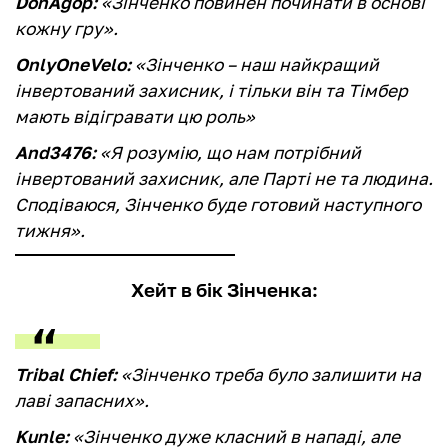
DonAgop:
«Зінченко повинен починати в основі
кожну гру».
OnlyOneVelo:
«Зінченко – наш найкращий
інвертований захисник, і тільки він та Тімбер
мають відігравати цю роль»
And3476:
«Я розумію, що нам потрібний
інвертований захисник, але Парті не та людина.
Сподіваюся, Зінченко буде готовий наступного
тижня».
Хейт в бік Зінченка:
Tribal Chief:
«Зінченко треба було залишити на
лаві запасних».
Kunle:
«Зінченко дуже класний в нападі, але