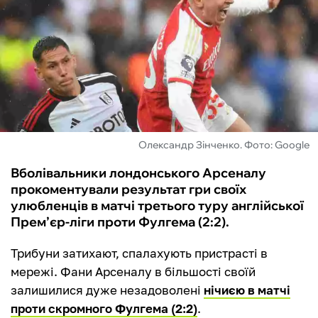
ФУТЗАЛ
ІНШІ
БУКМЕКЕРИ
Олександр Зінченко. Фото: Google
Вболівальники лондонського Арсеналу
прокоментували результат гри своїх
улюбленців в матчі третього туру англійської
Прем’єр-ліги проти Фулгема (2:2).
Трибуни затихают, спалахують пристрасті в
мережі. Фани Арсеналу в більшості своїй
залишилися дуже незадоволені
нічиєю в матчі
проти скромного Фулгема (2:2)
.