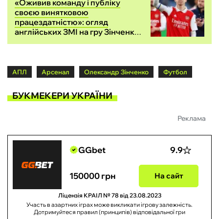
«Оживив команду і публіку
своєю винятковою
працездатністю»: огляд
англійських ЗМІ на гру Зінченка
проти Фулгема
АПЛ
Арсенал
Олександр Зінченко
Футбол
БУКМЕКЕРИ УКРАЇНИ
Реклама
GGbet
9.9
150000 грн
На сайт
Ліцензія КРАІЛ № 78 від 23.08.2023
Участь в азартних іграх може викликати ігрову залежність.
Дотримуйтеся правил (принципів) відповідальної гри