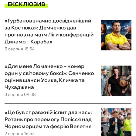
ЕКСКЛЮЗИВ
«Гурбанов значно досвідченіший
за Костюка»: Демченко дав
прогноз на матч Ліги конференцій
Динамо – Карабах
5 серпня 18:54
«Для мене Ломаченко – номер
один у світовому боксі»: Сенченко
оцінив шанси Усика, Кличка та
Чухаджяна
3 серпня 09:08
«Це був справжній іспит для нас»:
Ротань про перемогу Полісся над
Чорноморцем та феєрію Велетня
2 серпня 16:57