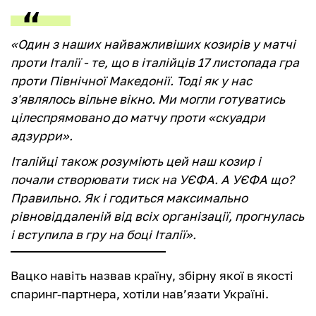
«Один з наших найважливіших козирів у матчі
проти Італії - те, що в італійців 17 листопада гра
проти Північної Македонії. Тоді як у нас
з'являлось вільне вікно. Ми могли готуватись
цілеспрямовано до матчу проти «скуадри
адзурри».
Італійці також розуміють цей наш козир і
почали створювати тиск на УЄФА. А УЄФА що?
Правильно. Як і годиться максимально
рівновіддаленій від всіх організації, прогнулась
і вступила в гру на боці Італії».
Вацко навіть назвав країну, збірну якої в якості
спаринг-партнера, хотіли нав’язати Україні.