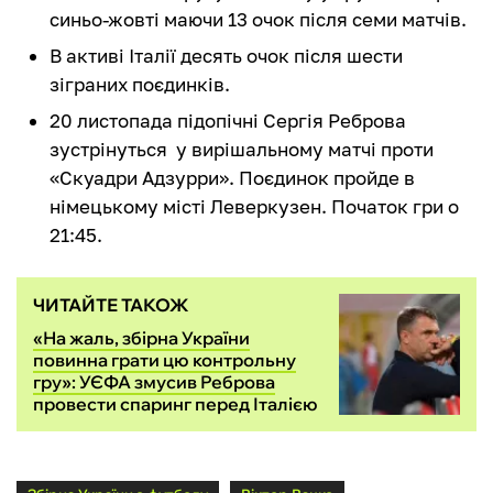
синьо-жовті маючи 13 очок після семи матчів.
В активі Італії десять очок після шести
зіграних поєдинків.
20 листопада підопічні Сергія Реброва
зустрінуться у вирішальному матчі проти
«Скуадри Адзурри». Поєдинок пройде в
німецькому місті Леверкузен. Початок гри о
21:45.
ЧИТАЙТЕ ТАКОЖ
«На жаль, збірна України
повинна грати цю контрольну
гру»: УЄФА змусив Реброва
провести спаринг перед Італією