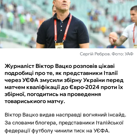
ФУТЗАЛ
ІНШІ
БУКМЕКЕРИ
Сергій Ребров. Фото: УАФ
Журналіст Віктор Вацко розповів цікаві
подробиці про те, як представники Італії
через УЄФА змусили збірну України перед
матчем кваліфікації до Євро-2024 проти їх
збірної, погодитись на проведення
товариськиого матчу.
Віктор Вацко видав насправді вогняний інсайд.
За словами блогера, представники Італійської
федерації футболу чинили тиск на УЄФА.