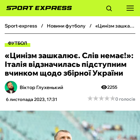
sport-express
новини футболу
«Цинізм зашкалює. Слів немає!»: Італія відзначилась підступним вчинком щодо збірної України
ФУТБОЛ
ФУТБОЛ
БАСКЕТБОЛ
«Цинізм зашкалює. Слів немає!»:
Італія відзначилась підступним
БОКС
вчинком щодо збірної України
ХОКЕЙ
Віктор Глухенький
2255
★
★
★
★
★
★
★
★
★
★
0 голосів
6 листопада 2023, 17:31
ТЕНІС
КІБЕРСПОРТ
ЧС-2026