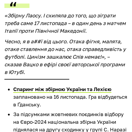
«Збірну Лаосу. І схиляла до того, що зіграти
треба саме 17 листопада – в один день з матчем
Італії проти Північної Македонії.
Чесно, я в а##ї від цього. Отака фігня, малята,
отаке ставлення до нас, отака справедливість у
футболі. Цинізм зашкалює Слів немає!», –
сказав Вацко в ефірі своєї авторської програми
в Ютубі.
Спаринг між збірною України та Лехією
заплановано на 16 листопада. Гра відбудеться
в Ґданську.
За підсумками жовтневих поєдинків відбору
на Євро-2024 національна збірна України
піднялася на другу сходинку у групі С. Наразі