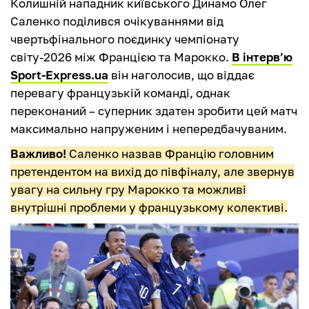
Колишній нападник київського Динамо Олег
Саленко поділився очікуваннями від
чвертьфінального поєдинку чемпіонату
світу-2026 між Францією та Марокко.
В інтерв’ю
Sport-Express.ua
він наголосив, що віддає
перевагу французькій команді, однак
переконаний – суперник здатен зробити цей матч
максимально напруженим і непередбачуваним.
Важливо!
Саленко назвав Францію головним
претендентом на вихід до півфіналу, але звернув
увагу на сильну гру Марокко та можливі
внутрішні проблеми у французькому колективі.