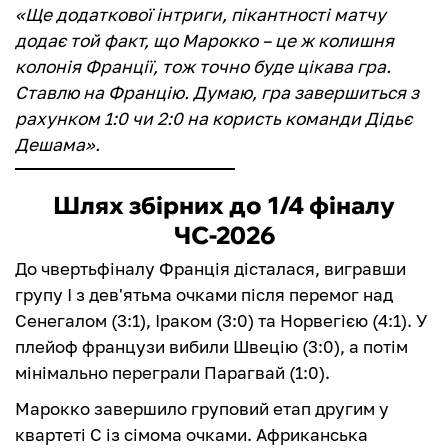
«Ще додаткової інтриги, пікантності матчу
додає той факт, що Марокко – це ж колишня
колонія Франції, тож точно буде цікава гра.
Ставлю на Францію. Думаю, гра завершиться з
рахунком 1:0 чи 2:0 на користь команди Дідьє
Дешама».
Шлях збірних до 1/4 фіналу
ЧС-2026
До чвертьфіналу Франція дісталася, вигравши
групу I з дев'ятьма очками після перемог над
Сенегалом (3:1), Іраком (3:0) та Норвегією (4:1). У
плейоф французи вибили Швецію (3:0), а потім
мінімально переграли Парагвай (1:0).
Марокко завершило груповий етап другим у
квартеті С із сімома очками. Африканська