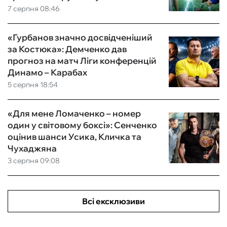
7 серпня 08:46
«Гурбанов значно досвідченіший
за Костюка»: Демченко дав
прогноз на матч Ліги конференцій
Динамо – Карабах
5 серпня 18:54
«Для мене Ломаченко – номер
один у світовому боксі»: Сенченко
оцінив шанси Усика, Кличка та
Чухаджяна
3 серпня 09:08
Всі ексклюзиви