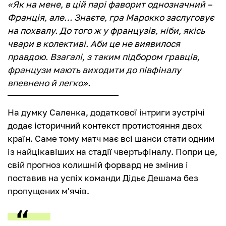
«Як на мене, в цій парі фаворит однозначний –
Франція, але… Знаєте, гра Марокко заслуговує
на похвалу. До того ж у французів, ніби, якісь
чвари в колективі. Аби це не виявилося
правдою. Взагалі, з таким підбором гравців,
французи мають виходити до півфіналу
впевнено й легко».
На думку Саленка, додаткової інтриги зустрічі
додає історичний контекст протистояння двох
країн. Саме тому матч має всі шанси стати одним
із найцікавіших на стадії чвертьфіналу. Попри це,
свій прогноз колишній форвард не змінив і
поставив на успіх команди Дідьє Дешама без
пропущених м'ячів.