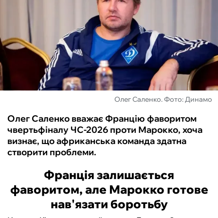
ФУТЗАЛ
ІНШІ
БУКМЕКЕРИ
Олег Саленко. Фото: Динамо
Олег Саленко вважає Францію фаворитом
чвертьфіналу ЧС-2026 проти Марокко, хоча
визнає, що африканська команда здатна
створити проблеми.
Франція залишається
фаворитом, але Марокко готове
нав'язати боротьбу