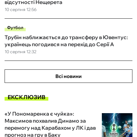
відсутності Нещерета
10 серпня 12:56
Футбол
Трубін наближається до трансферу в Ювентус:
українець погодився на перехід до Серії А
10 серпня 12:32
Всі новини
ЕКСКЛЮЗИВ
«У Пономаренка є чуйка»:
Максимов похвалив Динамо за
перемогу над Карабахом у ЛК і дав
прогноз на гру в Баку