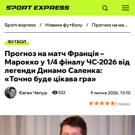
sport-express
новини футболу
Прогноз на матч Франція – Марокко у 1/4 фіналу ЧС-2026 від легенди Динамо Саленка: «‎Точно буде цікава гра»
ФУТБОЛ
ФУТБОЛ
БАСКЕТБОЛ
Прогноз на матч Франція –
Марокко у 1/4 фіналу ЧС-2026 від
БОКС
легенди Динамо Саленка:
«‎Точно буде цікава гра»
ХОКЕЙ
Євген Чепур
322
9 липня 2026, 13:10
ТЕНІС
★
★
★
★
★
★
★
★
★
★
1 голос
КІБЕРСПОРТ
ЧС-2026