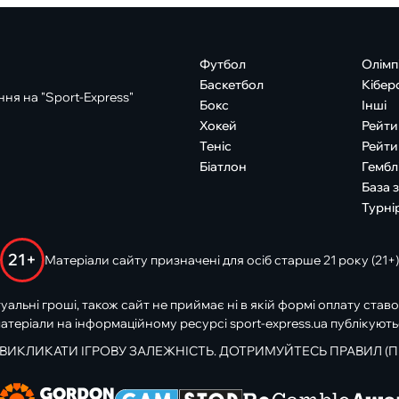
Футбол
Олімп
Баскетбол
Кібер
ня на "Sport-Express"
Бокс
Інші
Хокей
Рейти
Теніс
Рейти
Біатлон
Гембл
База 
Турні
21+
Матеріали сайту призначені для осіб старше 21 року (21+)
туальні гроші, також сайт не приймає ні в якій формі оплату ставо
атеріали на інформаційному ресурсі sport-express.ua публікують
 ВИКЛИКАТИ ІГРОВУ ЗАЛЕЖНІСТЬ. ДОТРИМУЙТЕСЬ ПРАВИЛ (П