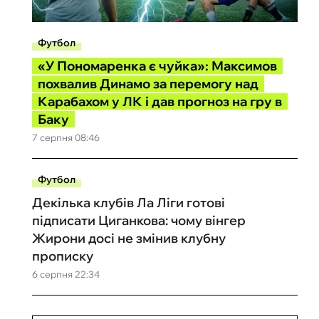
Футбол
«У Пономаренка є чуйка»: Максимов
похвалив Динамо за перемогу над
Карабахом у ЛК і дав прогноз на гру в
Баку
7 серпня 08:46
Футбол
Декілька клубів Ла Ліги готові
підписати Циганкова: чому вінгер
Жирони досі не змінив клубну
прописку
6 серпня 22:34