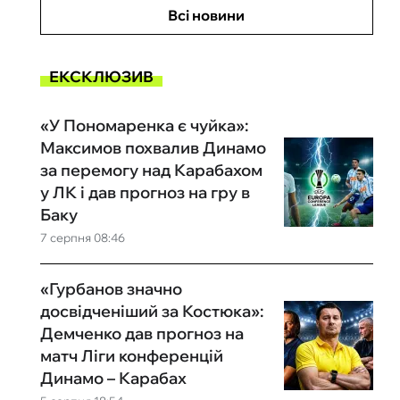
Всі новини
ЕКСКЛЮЗИВ
«У Пономаренка є чуйка»:
Максимов похвалив Динамо
за перемогу над Карабахом
у ЛК і дав прогноз на гру в
Баку
7 серпня 08:46
«Гурбанов значно
досвідченіший за Костюка»:
Демченко дав прогноз на
матч Ліги конференцій
Динамо – Карабах