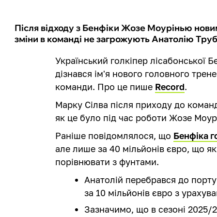
Після відходу з Бенфіки Жозе Моурінью нови
зміни в команді не загрожують Анатолію Трубі
Український голкіпер лісабонської 
дізнався ім'я нового головного трене
команди. Про це пише
Record
.
Марку Сілва після приходу до команд
як це було під час роботи Жозе Моур
Раніше повідомлялося, що
Бенфіка г
але лише за 40 мільйонів євро, що я
порівнювати з фунтами.
Анатолій перебрався до португ
за 10 мільйонів євро з урахув
Зазначимо, що в сезоні 2025/2