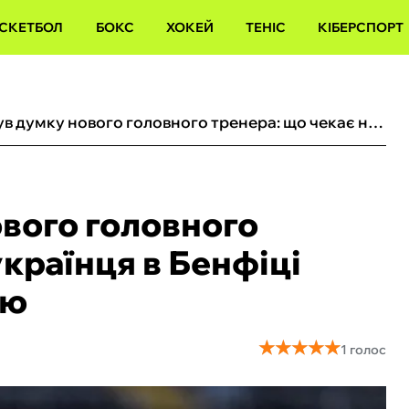
СКЕТБОЛ
БОКС
ХОКЕЙ
ТЕНІС
КІБЕРСПОРТ
Трубін почув думку нового головного тренера: що чекає на українця в Бенфіці після відходу Моурінью
ового головного
українця в Бенфіці
ью
★
★
★
★
★
★
★
★
★
★
1 голос