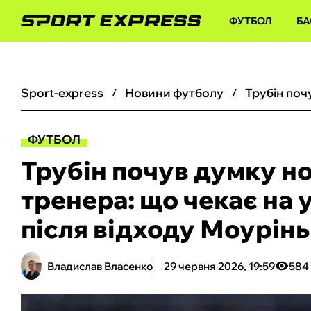
ФУТБОЛ
БА
sport-express
новини футболу
ФУТБОЛ
Трубін почув думку н
тренера: що чекає на 
після відходу Моурін
Владислав Власенко
29 червня 2026, 19:59
584