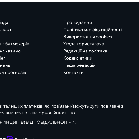
іада
Про видання
спорт
Політика конфіденційності
Використання cookies
нг букмекерів
Угода користувача
нг казино
Редакційна політика
інг
Кодекс етики
знань
Наша редакція
ри прогнозів
Контакти
к та/інших платежів, які пов’язані/можуть бути пов’язані з
ся виключно в інформаційних цілях.
РИНЦИПІВ) ВІДПОВІДАЛЬНОЇ ГРИ.