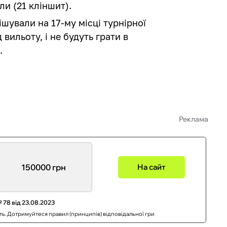
ли (21 кліншит).
шували на 17-му місці турнірної
вильоту, і не будуть грати в
.
Реклама
150000 грн
На сайт
 78 від 23.08.2023
сть. Дотримуйтеся правил (принципів) відповідальної гри