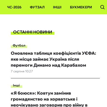
ЧС-2026
ФУТЗАЛ
ІНШІ
БУКМЕКЕРИ
ОСТАННІ НОВИНИ
Футбол
Оновлена таблиця коефіцієнтів УЄФА:
яке місце займає Україна після
перемоги Динамо над Карабахом
7 серпня 10:27
Інші
«Я боюся»: Ковтун замінив
громадянство на хорватське і
неочікувано заговорив про війну в