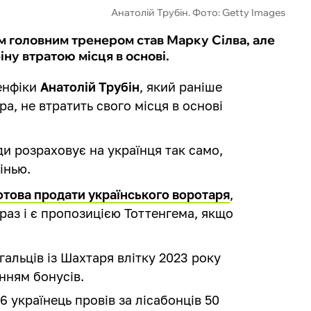
Анатолій Трубін. Фото: Getty Images
м головним тренером став Марку Сілва, але
ну втратою місця в основі.
Бенфіки
Анатолій Трубін
, який раніше
ра, не втратить свого місця в основі
и розраховує на українця так само,
інью.
отова продати українського воротаря
,
краз і є пропозицією Тоттенгема, якщо
альців із Шахтаря влітку 2023 року
анням бонусів.
6 українець провів за лісабонців 50