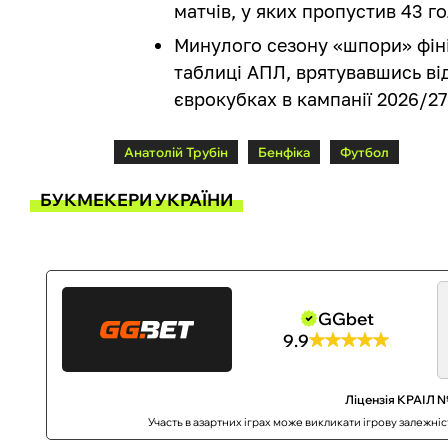
матчів, у яких пропустив 43 го
Минулого сезону «шпори» фіні
таблиці АПЛ, врятувавшись від 
єврокубках в кампанії 2026/27
Анатолій Трубін
Бенфіка
Футбол
БУКМЕКЕРИ УКРАЇНИ
GGbet
9.9
Ліцензія КРАІЛ №
Участь в азартних іграх може викликати ігрову залежні