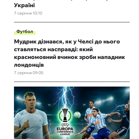
Україні
7 серпня 10:10
Футбол
Мудрик дізнався, як у Челсі до нього
ставляться насправді: який
красномовний вчинок зроби нападник
лондонців
7 серпня 09:05