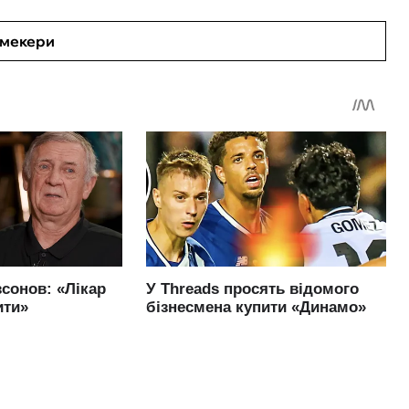
кмекери