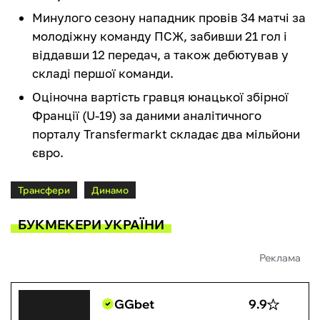
Минулого сезону нападник провів 34 матчі за
молодіжну команду ПСЖ, забивши 21 гол і
віддавши 12 передач, а також дебютував у
складі першої команди.
Оціночна вартість гравця юнацької збірної
Франції (U-19) за даними аналітичного
порталу Transfermarkt складає два мільйони
євро.
Трансфери
Динамо
БУКМЕКЕРИ УКРАЇНИ
Реклама
GGbet
9.9