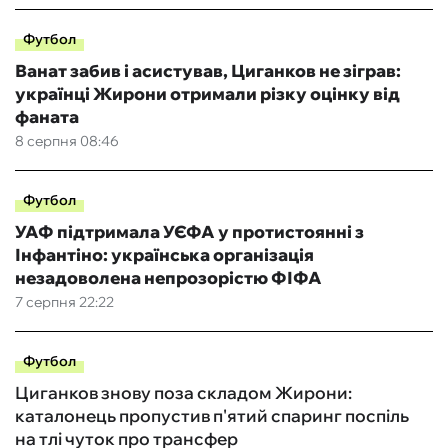
Футбол
Ванат забив і асистував, Циганков не зіграв:
українці Жирони отримали різку оцінку від
фаната
8 серпня 08:46
Футбол
УАФ підтримала УЄФА у протистоянні з
Інфантіно: українська організація
незадоволена непрозорістю ФІФА
7 серпня 22:22
Футбол
Циганков знову поза складом Жирони:
каталонець пропустив п'ятий спаринг поспіль
на тлі чуток про трансфер