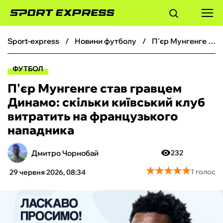
sport-express
новини футболу
П'єр Мунгенге став гравцем Динамо: скільки київський клуб витратить на французького нападника
ФУТБОЛ
ФУТБОЛ
БАСКЕТБОЛ
П'єр Мунгенге став гравцем
Динамо: скільки київський клуб
БОКС
витратить на французького
нападника
ХОКЕЙ
Дмитро Чорнобай
232
ТЕНІС
★
★
★
★
★
★
★
★
★
★
1 голос
29 червня 2026, 08:34
КІБЕРСПОРТ
ЧС-2026