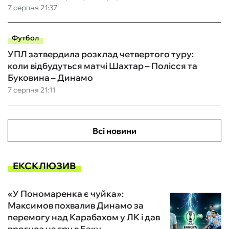
7 серпня 21:37
Футбол
УПЛ затвердила розклад четвертого туру:
коли відбудуться матчі Шахтар – Полісся та
Буковина – Динамо
7 серпня 21:11
Всі новини
ЕКСКЛЮЗИВ
«У Пономаренка є чуйка»:
Максимов похвалив Динамо за
перемогу над Карабахом у ЛК і дав
прогноз на гру в Баку