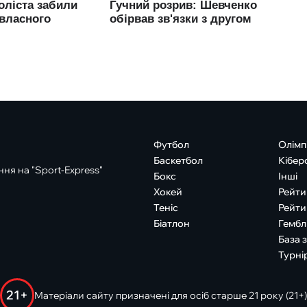
Футбол
Олімп
Баскетбол
Кібер
ня на "Sport-Express"
Бокс
Інші
Хокей
Рейти
Теніс
Рейти
Біатлон
Гембл
База 
Турні
21+
Матеріали сайту призначені для осіб старше 21 року (21+)