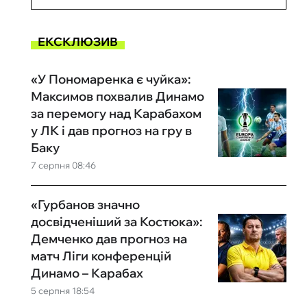
ЕКСКЛЮЗИВ
«У Пономаренка є чуйка»:
Максимов похвалив Динамо
за перемогу над Карабахом
у ЛК і дав прогноз на гру в
Баку
7 серпня 08:46
«Гурбанов значно
досвідченіший за Костюка»:
Демченко дав прогноз на
матч Ліги конференцій
Динамо – Карабах
5 серпня 18:54