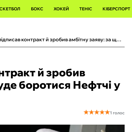
СКЕТБОЛ
БОКС
ХОКЕЙ
ТЕНІС
КІБЕРСПОРТ
Вернидуб підписав контракт й зробив амбітну заяву: за що буде боротися Нефтчі у новому сезоні
нтракт й зробив
буде боротися Нефтчі у
★
★
★
★
★
★
★
★
★
★
1 голос