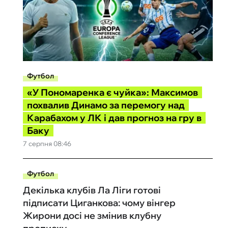
Футбол
«У Пономаренка є чуйка»: Максимов
похвалив Динамо за перемогу над
Карабахом у ЛК і дав прогноз на гру в
Баку
7 серпня 08:46
Футбол
Декілька клубів Ла Ліги готові
підписати Циганкова: чому вінгер
Жирони досі не змінив клубну