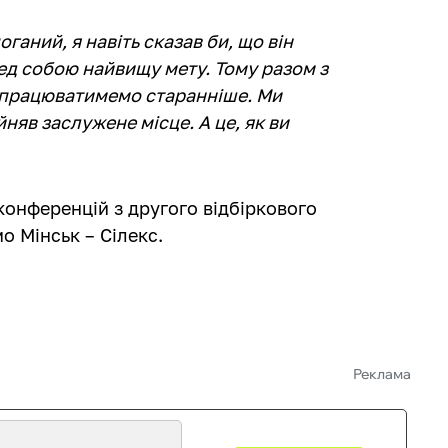
аний, я навіть сказав би, що він
ед собою найвищу мету. Тому разом з
 працюватимемо старанніше. Ми
няв заслужене місце. А це, як ви
і конференцій з другого відбіркового
 Мінськ – Сілекс.
Реклама