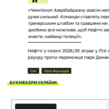
«Чемпіонат Азербайджану зовсім непог
дуже сильний. Команди ставлять пер
тренерським штабом та гравцями ми
зробимо все можливе, щоб Нефтчі зай
знаєте, найвищі позиції».
Нефтчі у сезоні 2026/26 зіграє у Ліз
раунду проти переможця пари Динамо
Світ
Юрій Вернидуб
БУКМЕКЕРИ УКРАЇНИ