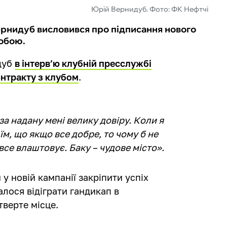
Юрій Вернидуб. Фото: ФК Нефтчі
рнидуб висловився про підписання нового
собою.
дуб
в інтерв’ю клубній пресслужбі
онтракту з клубом
.
а надану мені велику довіру. Коли я
їм, що якщо все добре, то чому б не
все влаштовує. Баку – чудове місто».
у новій кампанії закріпити успіх
алося відіграти гандикап в
тверте місце.