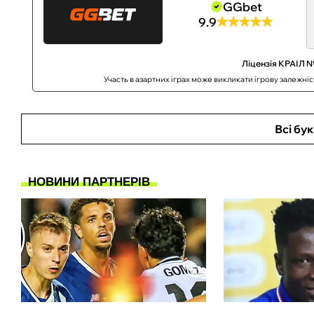
GGbet
9.9
Ліцензія КРАІЛ №
Участь в азартних іграх може викликати ігрову залежні
Всі бу