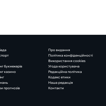
іада
Про видання
спорт
Політика конфіденційності
Використання cookies
нг букмекерів
Угода користувача
нг казино
Редакційна політика
інг
Кодекс етики
знань
Наша редакція
ри прогнозів
Контакти