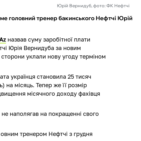
Юрій Вернидуб, фото: ФК Нефтчі
име головний тренер бакинського Нефтчі Юрій
.Az
назвав суму заробітної плати
тчі Юрія Вернидуба за новим
 сторони уклали нову угоду терміном
ата українця становила 25 тисяч
) на місяць. Тепер же її розмір
ідвищення місячного доходу фахівця
 не наполягав на покращенні свого
ловним тренером Нефтчі з грудня