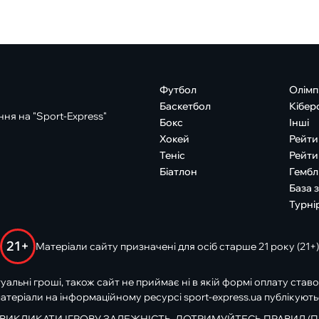
Футбол
Олімп
Баскетбол
Кібер
ня на "Sport-Express"
Бокс
Інші
Хокей
Рейти
Теніс
Рейти
Біатлон
Гембл
База 
Турні
21+
Матеріали сайту призначені для осіб старше 21 року (21+)
туальні гроші, також сайт не приймає ні в якій формі оплату ставо
атеріали на інформаційному ресурсі sport-express.ua публікують
 ВИКЛИКАТИ ІГРОВУ ЗАЛЕЖНІСТЬ. ДОТРИМУЙТЕСЬ ПРАВИЛ (П