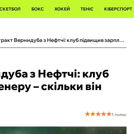
СКЕТБОЛ
БОКС
ХОКЕЙ
ТЕНІС
КІБЕРСПОРТ
Новий контракт Вернидуба з Нефтчі: клуб підвищив зарплату тренеру – скільки він тепер отримуватиме
дуба з Нефтчі: клуб
неру – скільки він
★
★
★
★
★
★
★
★
★
★
1 голос