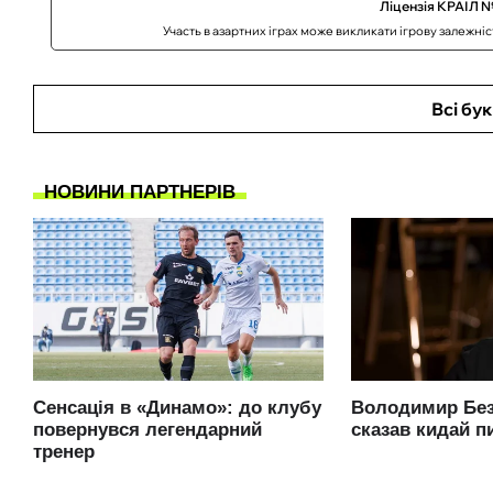
Ліцензія КРАІЛ №
Участь в азартних іграх може викликати ігрову залежні
Всі бу