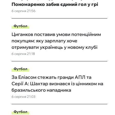
Пономаренко забив єдиний гол у грі
6 серпня 21:56
Футбол
Циганков поставив умови потенційним
покупцям: яку зарплату хоче
отримувати українець у новому клубі
6 серпня 21:18
Футбол
За Еліасом стежать гранди АПЛ та
Серії А: Шахтар визнався із цінником на
бразильського нападника
6 серпня 21:03
Футбол