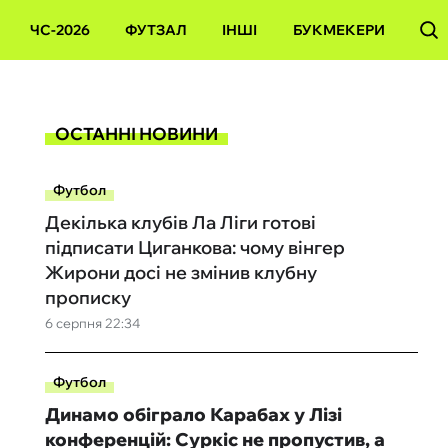
ЧС-2026
ФУТЗАЛ
ІНШІ
БУКМЕКЕРИ
ОСТАННІ НОВИНИ
Футбол
Декілька клубів Ла Ліги готові
підписати Циганкова: чому вінгер
Жирони досі не змінив клубну
прописку
6 серпня 22:34
Футбол
Динамо обіграло Карабах у Лізі
конференцій: Суркіс не пропустив, а