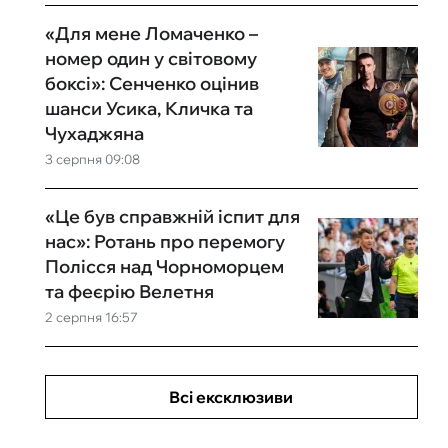
«Для мене Ломаченко –
номер один у світовому
боксі»: Сенченко оцінив
шанси Усика, Кличка та
Чухаджяна
3 серпня 09:08
«Це був справжній іспит для
нас»: Ротань про перемогу
Полісся над Чорноморцем
та феєрію Велетня
2 серпня 16:57
Всі ексклюзиви