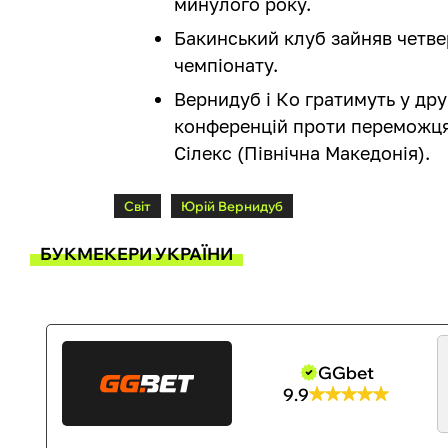
минулого року.
Бакинський клуб зайняв четве
чемпіонату.
Вернидуб і Ко гратимуть у дру
конференцій проти переможця 
Сілекс (Північна Македонія).
Світ
Юрій Вернидуб
БУКМЕКЕРИ УКРАЇНИ
GGbet
9.9