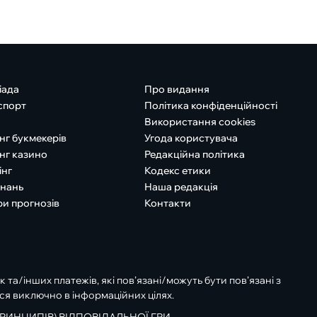
іада
Про видання
спорт
Політика конфіденційності
Використання cookies
нг букмекерів
Угода користувача
нг казино
Редакційна політика
інг
Кодекс етики
знань
Наша редакція
ри прогнозів
Контакти
к та/інших платежів, які пов’язані/можуть бути пов’язані з
ся виключно в інформаційних цілях.
РИНЦИПІВ) ВІДПОВІДАЛЬНОЇ ГРИ.