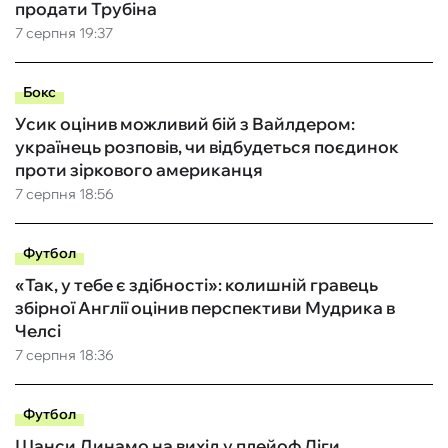
продати Трубіна
7 серпня 19:37
Бокс
Усик оцінив можливий бій з Вайлдером:
українець розповів, чи відбудеться поєдинок
проти зіркового американця
7 серпня 18:56
Футбол
«Так, у тебе є здібності»: колишній гравець
збірної Англії оцінив перспективи Мудрика в
Челсі
7 серпня 18:36
Футбол
Шанси Динамо на вихід у плейоф Ліги