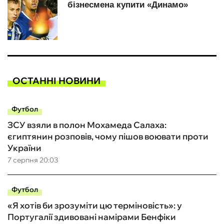
ОСТАННІ НОВИНИ
Футбол
ЗСУ взяли в полон Мохамеда Салаха:
єгиптянин розповів, чому пішов воювати проти
України
7 серпня 20:03
Футбол
«Я хотів би зрозуміти цю терміновість»: у
Португалії здивовані намірами Бенфіки