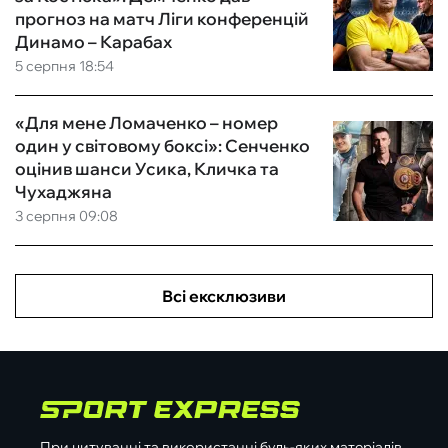
прогноз на матч Ліги конференцій
Динамо – Карабах
5 серпня 18:54
«Для мене Ломаченко – номер
один у світовому боксі»: Сенченко
оцінив шанси Усика, Кличка та
Чухаджяна
3 серпня 09:08
Всі ексклюзиви
При цитуванні та використанні будь-яких матеріалів