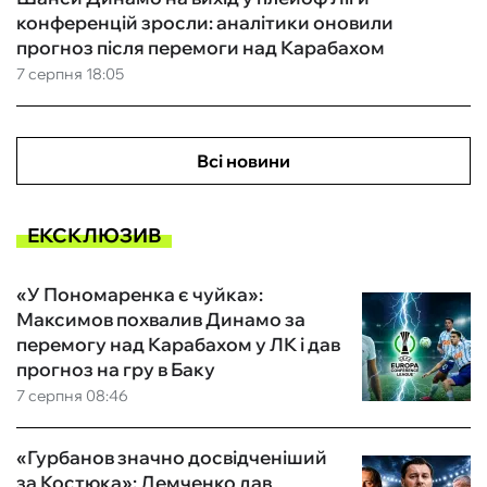
конференцій зросли: аналітики оновили
прогноз після перемоги над Карабахом
7 серпня 18:05
Всі новини
ЕКСКЛЮЗИВ
«У Пономаренка є чуйка»:
Максимов похвалив Динамо за
перемогу над Карабахом у ЛК і дав
прогноз на гру в Баку
7 серпня 08:46
«Гурбанов значно досвідченіший
за Костюка»: Демченко дав