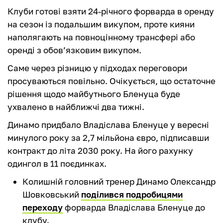
Клуби готові взяти 24-річного форварда в оренду
на сезон із подальшим викупом, проте кияни
наполягають на повноцінному трансфері або
оренді з обов’язковим викупом.
Саме через різницю у підходах переговори
просуваються повільно. Очікується, що остаточне
рішення щодо майбутнього Бленуца буде
ухвалено в найближчі два тижні.
Динамо придбало Владіслава Бленуце у вересні
минулого року за 2,7 мільйона євро, підписавши
контракт до літа 2030 року. На його рахунку
одингол в 11 поєдинках.
Колишній головний тренер Динамо Олександр
Шовковський
поділився подробицями
переходу
форварда Владіслава Бленуце до
клубу.