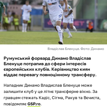
ФУТЗАЛ
ІНШІ
БУКМЕКЕРИ
Владіслав Бленуце. Фото: Динамо
Румунський форвард Динамо Владіслав
Бленуце потрапив до сфери інтересів
європейських клубів. Керівництво киян
віддає перевагу повноцінному трансферу.
Нападник Динамо Владислав Бленуце може
залишити клуб у це літнє трансферне вікно. За
гравцем стежать Кадіс, Сігма, Ракув та Вєчиста,
повідомляє
GSP.ro
.