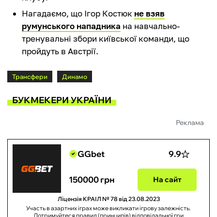
Нагадаємо, що Ігор Костюк
не взяв
румунського нападника
на навчально-
тренувальні збори київської команди, що
пройдуть в Австрії.
Трансфери
Динамо
БУКМЕКЕРИ УКРАЇНИ
Реклама
GGbet
9.9
150000 грн
На сайт
Ліцензія КРАІЛ № 78 від 23.08.2023
Участь в азартних іграх може викликати ігрову залежність.
Дотримуйтеся правил (принципів) відповідальної гри