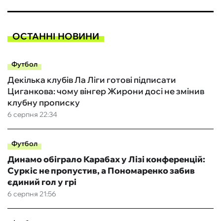
ОСТАННІ НОВИНИ
Футбол
Декілька клубів Ла Ліги готові підписати
Циганкова: чому вінгер Жирони досі не змінив
клубну прописку
6 серпня 22:34
Футбол
Динамо обіграло Карабах у Лізі конференцій:
Суркіс не пропустив, а Пономаренко забив
єдиний гол у грі
6 серпня 21:56