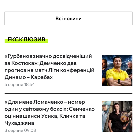
Всі новини
ЕКСКЛЮЗИВ
«Гурбанов значно досвідченіший
за Костюка»: Демченко дав
прогноз на матч Ліги конференцій
Динамо – Карабах
5 серпня 18:54
«Для мене Ломаченко – номер
один у світовому боксі»: Сенченко
оцінив шанси Усика, Кличка та
Чухаджяна
3 серпня 09:08