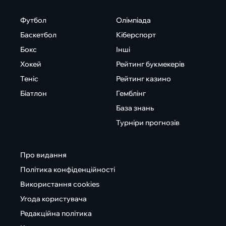
Футбол
Олімпіада
Баскетбол
Кіберспорт
Бокс
Інші
Хокей
Рейтинг букмекерів
Теніс
Рейтинг казино
Біатлон
Гемблінг
База знань
Турніри прогнозів
Про видання
Політика конфіденційності
Використання cookies
Угода користувача
Редакційна політика