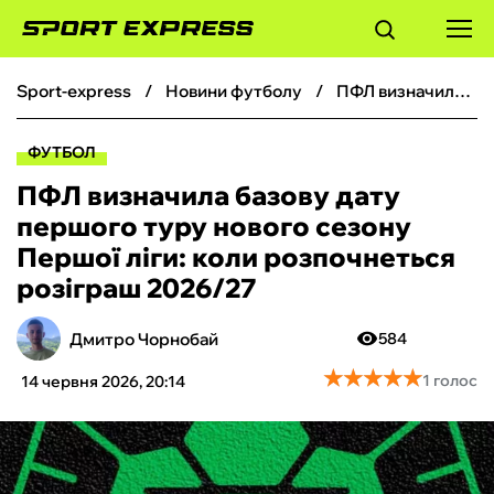
sport-express
новини футболу
ПФЛ визначила базову дату першого туру нового сезону Першої ліги: коли розпочнеться розіграш 2026/27
ФУТБОЛ
ФУТБОЛ
БАСКЕТБОЛ
ПФЛ визначила базову дату
першого туру нового сезону
БОКС
Першої ліги: коли розпочнеться
розіграш 2026/27
ХОКЕЙ
Дмитро Чорнобай
584
ТЕНІС
★
★
★
★
★
★
★
★
★
★
1 голос
14 червня 2026, 20:14
КІБЕРСПОРТ
ЧС-2026