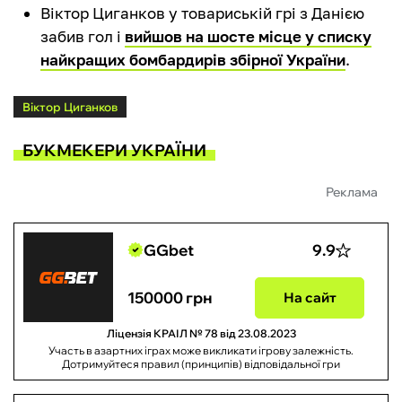
Віктор Циганков у товариській грі з Данією
забив гол і
вийшов на шосте місце у списку
найкращих бомбардирів збірної України
.
Віктор Циганков
БУКМЕКЕРИ УКРАЇНИ
Реклама
GGbet
9.9
150000 грн
На сайт
Ліцензія КРАІЛ № 78 від 23.08.2023
Участь в азартних іграх може викликати ігрову залежність.
Дотримуйтеся правил (принципів) відповідальної гри