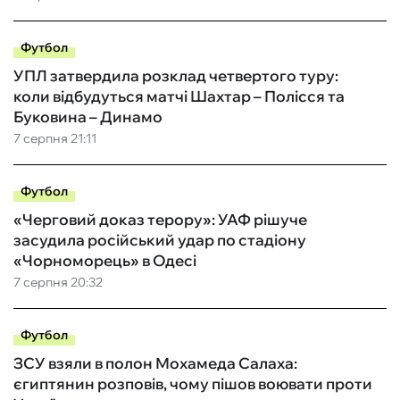
Футбол
УПЛ затвердила розклад четвертого туру:
коли відбудуться матчі Шахтар – Полісся та
Буковина – Динамо
7 серпня 21:11
Футбол
«Черговий доказ терору»: УАФ рішуче
засудила російський удар по стадіону
«Чорноморець» в Одесі
7 серпня 20:32
Футбол
ЗСУ взяли в полон Мохамеда Салаха:
єгиптянин розповів, чому пішов воювати проти