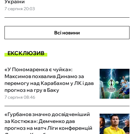
України
7 серпня 20:03
Всі новини
ЕКСКЛЮЗИВ
«У Пономаренка є чуйка»:
Максимов похвалив Динамо за
перемогу над Карабахом у ЛК і дав
прогноз на гру в Баку
7 серпня 08:46
«Гурбанов значно досвідченіший
за Костюка»: Демченко дав
прогноз на матч Ліги конференцій