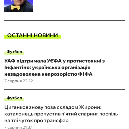
ОСТАННІ НОВИНИ
Футбол
УАФ підтримала УЄФА у протистоянні з
Інфантіно: українська організація
незадоволена непрозорістю ФІФА
7 серпня 22:22
Футбол
Циганков знову поза складом Жирони:
каталонець пропустив п'ятий спаринг поспіль
на тлі чуток про трансфер
7 серпня 21:37