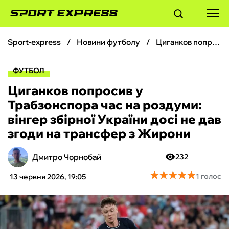
sport-express
новини футболу
Циганков попросив у Трабзонспора час на роздуми: вінгер збірної України досі не дав згоди на трансфер з Жирони
ФУТБОЛ
ФУТБОЛ
БАСКЕТБОЛ
Циганков попросив у
Трабзонспора час на роздуми:
БОКС
вінгер збірної України досі не дав
згоди на трансфер з Жирони
ХОКЕЙ
Дмитро Чорнобай
232
ТЕНІС
★
★
★
★
★
★
★
★
★
★
1 голос
13 червня 2026, 19:05
КІБЕРСПОРТ
ЧС-2026