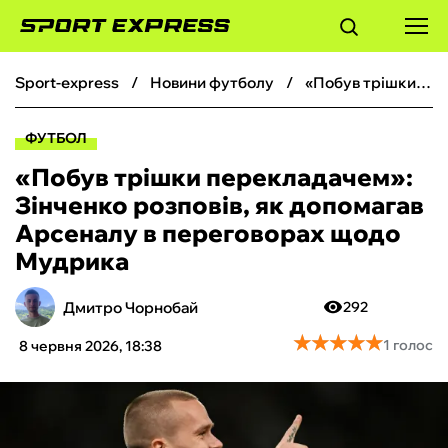
sport-express
новини футболу
«Побув трішки перекладачем»: Зінченко розповів, як допомагав Арсеналу в переговорах щодо Мудрика
ФУТБОЛ
ФУТБОЛ
БАСКЕТБОЛ
«Побув трішки перекладачем»:
Зінченко розповів, як допомагав
БОКС
Арсеналу в переговорах щодо
Мудрика
ХОКЕЙ
Дмитро Чорнобай
292
ТЕНІС
★
★
★
★
★
★
★
★
★
★
1 голос
8 червня 2026, 18:38
КІБЕРСПОРТ
ЧС-2026