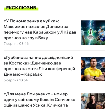
ЕКСКЛЮЗИВ
«У Пономаренка є чуйка»:
Максимов похвалив Динамо за
перемогу над Карабахом у ЛК і дав
прогноз на гру в Баку
7 серпня 08:46
«Гурбанов значно досвідченіший
за Костюка»: Демченко дав
прогноз на матч Ліги конференцій
Динамо – Карабах
5 серпня 18:54
«Для мене Ломаченко – номер
один у світовому боксі»: Сенченко
оцінив шанси Усика, Кличка та