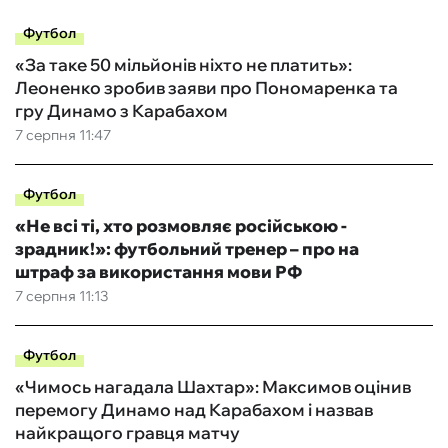
Футбол
«За таке 50 мільйонів ніхто не платить»:
Леоненко зробив заяви про Пономаренка та
гру Динамо з Карабахом
7 серпня 11:47
Футбол
«Не всі ті, хто розмовляє російською -
зрадник!»: футбольний тренер – про на
штраф за використання мови РФ
7 серпня 11:13
Футбол
«Чимось нагадала Шахтар»: Максимов оцінив
перемогу Динамо над Карабахом і назвав
найкращого гравця матчу