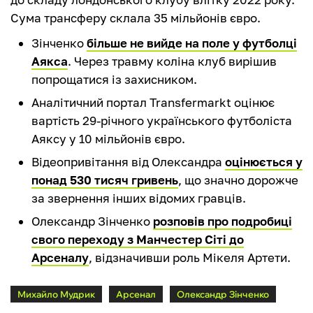
Сума трансферу склала 35 мільйонів євро.
Зінченко
більше не вийде на поле у футболці
Аякса
. Через травму коліна клуб вирішив
попрощатися із захисником.
Аналітичний портал Transfermarkt оцінює
вартість 29-річного українського футболіста
Аяксу у 10 мільйонів євро.
Відеопривітання від Олександра
оцінюється у
понад 530 тисяч гривень
, що значно дорожче
за звернення інших відомих гравців.
Олександр Зінченко
розповів про подробиці
свого переходу з Манчестер Сіті до
Арсеналу
, відзначивши роль Мікеля Артети.
Михайло Мудрик
Арсенал
Олександр Зінченко