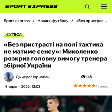
sport-express
новини футболу
«Без пристрасті на полі тактика не матиме сенсу»: Миколенко розкрив головну вимогу тренера збірної України
ФУТБОЛ
ФУТБОЛ
БАСКЕТБОЛ
«Без пристрасті на полі тактика
не матиме сенсу»: Миколенко
БОКС
розкрив головну вимогу тренера
збірної України
ХОКЕЙ
Дмитро Чорнобай
145
ТЕНІС
★
★
★
★
★
★
★
★
★
★
1 голос
4 червня 2026, 13:03
КІБЕРСПОРТ
ЧС-2026