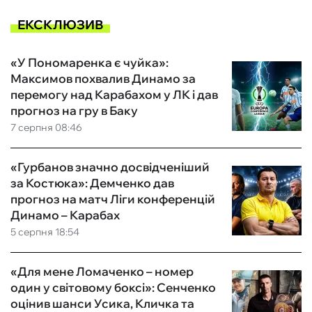
ЕКСКЛЮЗИВ
«У Пономаренка є чуйка»:
Максимов похвалив Динамо за
перемогу над Карабахом у ЛК і дав
прогноз на гру в Баку
7 серпня 08:46
«Гурбанов значно досвідченіший
за Костюка»: Демченко дав
прогноз на матч Ліги конференцій
Динамо – Карабах
5 серпня 18:54
«Для мене Ломаченко – номер
один у світовому боксі»: Сенченко
оцінив шанси Усика, Кличка та