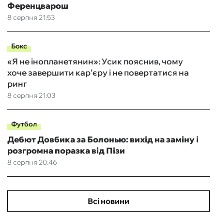
Ференцварош
8 серпня 21:53
Бокс
«Я не інопланетянин»: Усик пояснив, чому
хоче завершити кар’єру і не повертатися на
ринг
8 серпня 21:03
Футбол
Дебют Довбика за Болонью: вихід на заміну і
розгромна поразка від Пізи
8 серпня 20:46
Всі новини