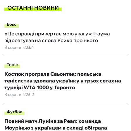
ОСТАННІ НОВИНИ
Бокс
«Це справді привертає мою увагу»: Ітаума
відреагував на слова Усика про нього
8 серпня 22:54
Теніс
Костюк програла Свьонтек: польська
тенісистка здолала українку у трьох сетах на
турнірі WTA 1000 у Торонто
8 серпня 22:02
Футбол
Повний матч Луніна за Реал: команда
Моурінью з українцем в складі обіграла