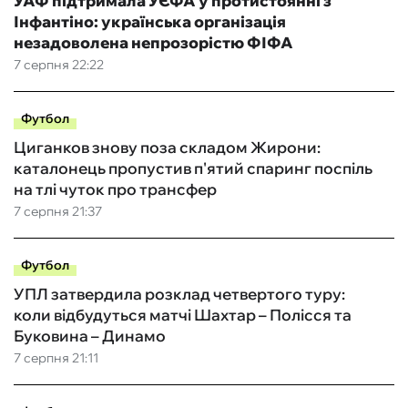
УАФ підтримала УЄФА у протистоянні з
Інфантіно: українська організація
незадоволена непрозорістю ФІФА
7 серпня 22:22
Футбол
Циганков знову поза складом Жирони:
каталонець пропустив п'ятий спаринг поспіль
на тлі чуток про трансфер
7 серпня 21:37
Футбол
УПЛ затвердила розклад четвертого туру:
коли відбудуться матчі Шахтар – Полісся та
Буковина – Динамо
7 серпня 21:11