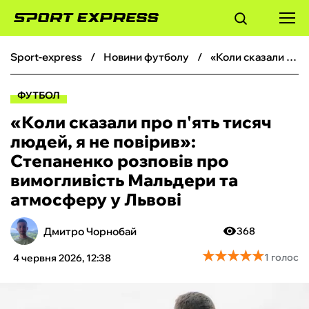
sport-express
новини футболу
«Коли сказали про п'ять тисяч людей, я не повірив»: Степаненко розповів про вимогливість Мальдери та атмосферу у Львові
ФУТБОЛ
ФУТБОЛ
БАСКЕТБОЛ
«Коли сказали про п'ять тисяч
людей, я не повірив»:
БОКС
Степаненко розповів про
вимогливість Мальдери та
ХОКЕЙ
атмосферу у Львові
ТЕНІС
Дмитро Чорнобай
368
★
★
★
★
★
★
★
★
★
★
1 голос
4 червня 2026, 12:38
КІБЕРСПОРТ
ЧС-2026