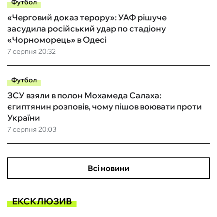
Футбол
«Черговий доказ терору»: УАФ рішуче
засудила російський удар по стадіону
«Чорноморець» в Одесі
7 серпня 20:32
Футбол
ЗСУ взяли в полон Мохамеда Салаха:
єгиптянин розповів, чому пішов воювати проти
України
7 серпня 20:03
Всі новини
ЕКСКЛЮЗИВ