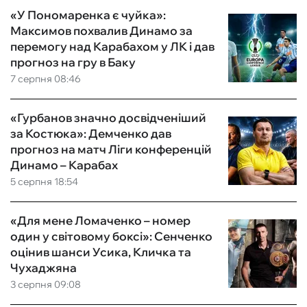
«У Пономаренка є чуйка»:
Максимов похвалив Динамо за
перемогу над Карабахом у ЛК і дав
прогноз на гру в Баку
7 серпня 08:46
«Гурбанов значно досвідченіший
за Костюка»: Демченко дав
прогноз на матч Ліги конференцій
Динамо – Карабах
5 серпня 18:54
«Для мене Ломаченко – номер
один у світовому боксі»: Сенченко
оцінив шанси Усика, Кличка та
Чухаджяна
3 серпня 09:08