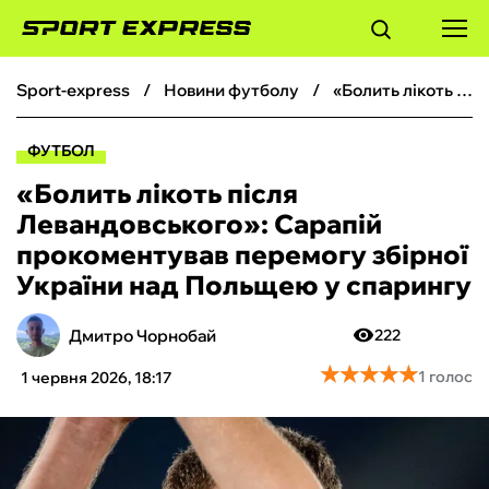
sport-express
новини футболу
«Болить лікоть після Левандовського»: Сарапій прокоментував перемогу збірної України над Польщею у спарингу
ФУТБОЛ
ФУТБОЛ
БАСКЕТБОЛ
«Болить лікоть після
Левандовського»: Сарапій
БОКС
прокоментував перемогу збірної
України над Польщею у спарингу
ХОКЕЙ
Дмитро Чорнобай
222
ТЕНІС
★
★
★
★
★
★
★
★
★
★
1 голос
1 червня 2026, 18:17
КІБЕРСПОРТ
ЧС-2026