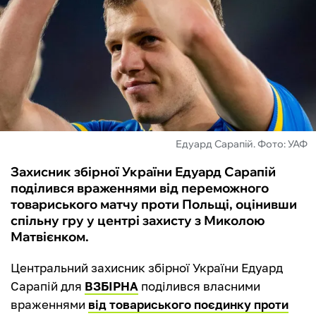
ФУТЗАЛ
ІНШІ
БУКМЕКЕРИ
Едуард Сарапій. Фото: УАФ
Захисник збірної України Едуард Сарапій
поділився враженнями від переможного
товариського матчу проти Польщі, оцінивши
спільну гру у центрі захисту з Миколою
Матвієнком.
Центральний захисник збірної України Едуард
Сарапій для
ВЗБІРНА
поділився власними
враженнями
від товариського поєдинку проти