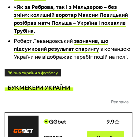
«Як за Реброва, так і з Мальдерою – без
змін»: колишній воротар Максим Левицький
розібрав матч Польща – Україна і похвалив
Трубіна
.
Роберт Левандовський
зазначив, що
підсумковий результат спарингу
з командою
України не відображає перебіг подій на полі.
Збірна України з футболу
БУКМЕКЕРИ УКРАЇНИ
Реклама
GGbet
9.9