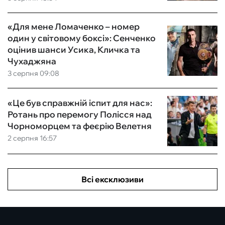
«Для мене Ломаченко – номер
один у світовому боксі»: Сенченко
оцінив шанси Усика, Кличка та
Чухаджяна
3 серпня 09:08
«Це був справжній іспит для нас»:
Ротань про перемогу Полісся над
Чорноморцем та феєрію Велетня
2 серпня 16:57
Всі ексклюзиви