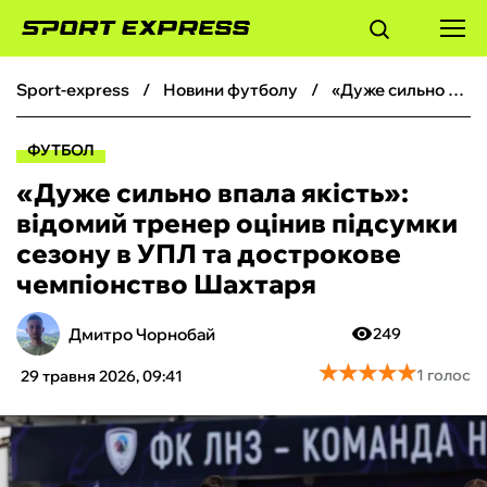
sport-express
новини футболу
«Дуже сильно впала якість»: відомий тренер оцінив підсумки сезону в УПЛ та дострокове чемпіонство Шахтаря
ФУТБОЛ
ФУТБОЛ
БАСКЕТБОЛ
«Дуже сильно впала якість»:
відомий тренер оцінив підсумки
БОКС
сезону в УПЛ та дострокове
чемпіонство Шахтаря
ХОКЕЙ
Дмитро Чорнобай
249
ТЕНІС
★
★
★
★
★
★
★
★
★
★
1 голос
29 травня 2026, 09:41
КІБЕРСПОРТ
ЧС-2026