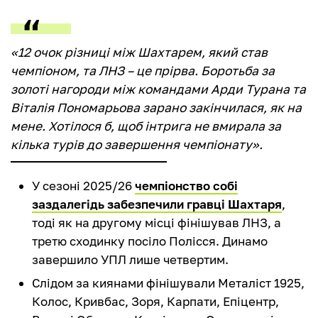
«12 очок різниці між Шахтарем, який став
чемпіоном, та ЛНЗ – це прірва. Боротьба за
золоті нагороди між командами Арди Турана та
Віталія Пономарьова зарано закінчилася, як на
мене. Хотілося б, щоб інтрига не вмирала за
кілька турів до завершення чемпіонату».
У сезоні 2025/26
чемпіонство собі
заздалегідь забезпечили гравці Шахтаря
,
тоді як на другому місці фінішував ЛНЗ, а
третю сходинку посіло Полісся. Динамо
завершило УПЛ лише четвертим.
Слідом за киянами фінішували Металіст 1925,
Колос, Кривбас, Зоря, Карпати, Епіцентр,