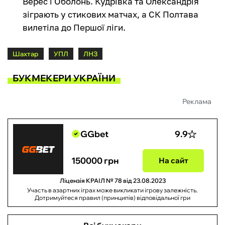
Верес і Оболонь. Кудрівка та Олександрія
зіграють у стикових матчах, а СК Полтава
вилетіла до Першої ліги.
Шахтар
УПЛ
ЛНЗ
БУКМЕКЕРИ УКРАЇНИ
Реклама
GGbet
9.9
150000 грн
На сайт
Ліцензія КРАІЛ № 78 від 23.08.2023
Участь в азартних іграх може викликати ігрову залежність.
Дотримуйтеся правил (принципів) відповідальної гри