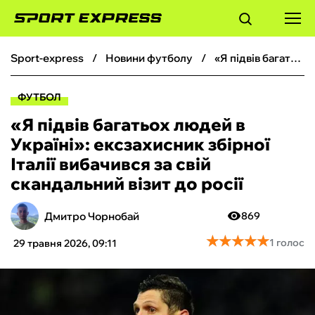
sport-express
новини футболу
«Я підвів багатьох людей в Україні»: ексзахисник збірної Італії вибачився за свій скандальний візит до росії
ФУТБОЛ
ФУТБОЛ
БАСКЕТБОЛ
«Я підвів багатьох людей в
Україні»: ексзахисник збірної
БОКС
Італії вибачився за свій
скандальний візит до росії
ХОКЕЙ
Дмитро Чорнобай
869
ТЕНІС
★
★
★
★
★
★
★
★
★
★
1 голос
29 травня 2026, 09:11
КІБЕРСПОРТ
ЧС-2026