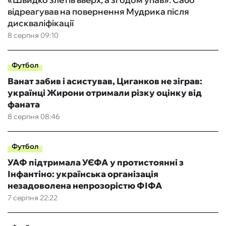
відреагував на повернення Мудрика після
дискваліфікації
8 серпня 09:10
Футбол
Ванат забив і асистував, Циганков не зіграв:
українці Жирони отримали різку оцінку від
фаната
8 серпня 08:46
Футбол
УАФ підтримала УЄФА у протистоянні з
Інфантіно: українська організація
незадоволена непрозорістю ФІФА
7 серпня 22:22