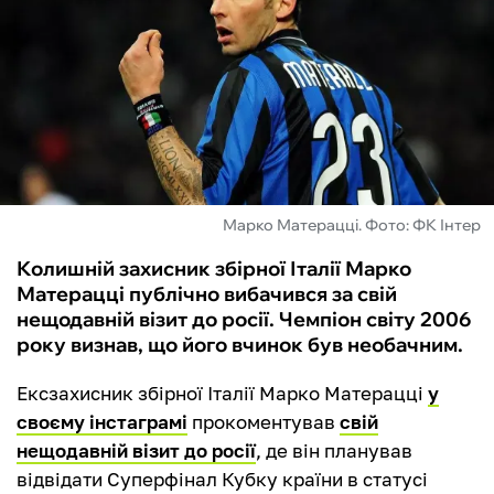
ФУТЗАЛ
ІНШІ
БУКМЕКЕРИ
Марко Матерацці. Фото: ФК Інтер
Колишній захисник збірної Італії Марко
Матерацці публічно вибачився за свій
нещодавній візит до росії. Чемпіон світу 2006
року визнав, що його вчинок був необачним.
Ексзахисник збірної Італії Марко Матерацці
у
своєму інстаграмі
прокоментував
свій
нещодавній візит до росії
, де він планував
відвідати Суперфінал Кубку країни в статусі