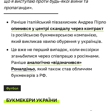
що я виступаю проти будь-якої війни та
пропаганди».
Раніше італійський півзахисник Андреа Пірло
опинився у центрі скандалу через контракт
із російською букмекерською компанією,
який викликав хвилю обурення у українців.
Це вже не перший випадок, коли ексзірки
зганьбилися через співпрацю з росіянами.
Раніше
аналогічно «відзначився»
Роналдіньо
, який також став обличчям
букмекерів з РФ.
Футбол
БУКМЕКЕРИ УКРАЇНИ