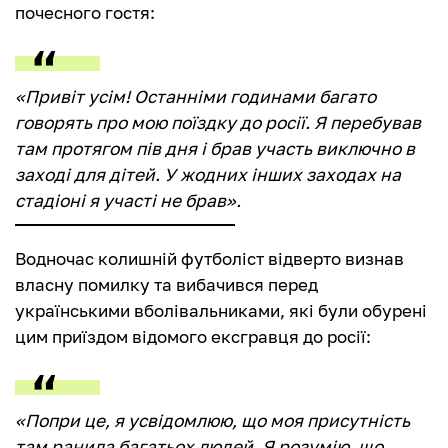
почесного гостя:
«Привіт усім! Останніми годинами багато
говорять про мою поїздку до росії. Я перебував
там протягом пів дня і брав участь виключно в
заході для дітей. У жодних інших заходах на
стадіоні я участі не брав».
Водночас колишній футболіст відверто визнав
власну помилку та вибачився перед
українськими вболівальниками, які були обурені
цим приїздом відомого ексгравця до росії:
«Попри це, я усвідомлюю, що моя присутність
там ранила багатьох людей. Я розумію, що