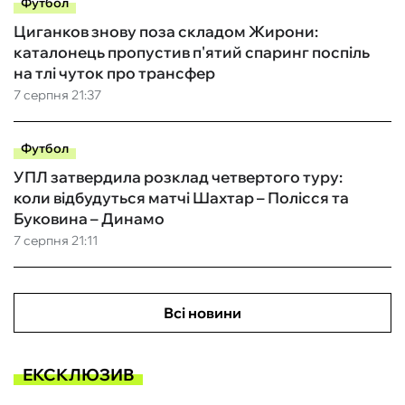
Футбол
Циганков знову поза складом Жирони:
каталонець пропустив п'ятий спаринг поспіль
на тлі чуток про трансфер
7 серпня 21:37
Футбол
УПЛ затвердила розклад четвертого туру:
коли відбудуться матчі Шахтар – Полісся та
Буковина – Динамо
7 серпня 21:11
Всі новини
ЕКСКЛЮЗИВ