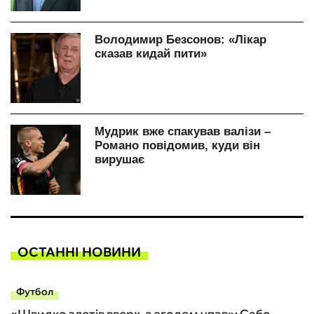
ОСТАННІ НОВИНИ
Футбол
«Швидко злетів вверх, а згодом упав»: Сабо