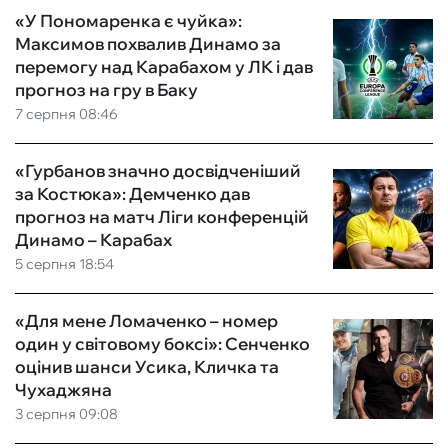
«У Пономаренка є чуйка»:
Максимов похвалив Динамо за
перемогу над Карабахом у ЛК і дав
прогноз на гру в Баку
7 серпня 08:46
«Гурбанов значно досвідченіший
за Костюка»: Демченко дав
прогноз на матч Ліги конференцій
Динамо – Карабах
5 серпня 18:54
«Для мене Ломаченко – номер
один у світовому боксі»: Сенченко
оцінив шанси Усика, Кличка та
Чухаджяна
3 серпня 09:08