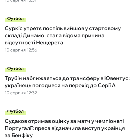
10 серпня 13:31
Футбол
Суркіс утретє поспіль вийшов у стартовому
складі Динамо: стала відома причина
відсутності Нещерета
10 серпня 12:56
Футбол
Трубін наближається до трансферу в Ювентус:
українець погодився на перехід до Серії А
10 серпня 12:32
Футбол
Судаков отримав оцінку за матч у чемпіонаті
Португалії: преса відзначила виступ українця
за Бенфіку