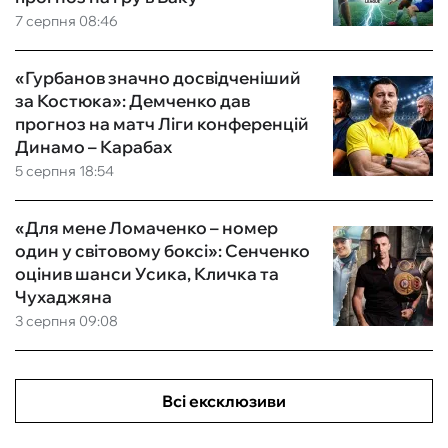
7 серпня 08:46
«Гурбанов значно досвідченіший
за Костюка»: Демченко дав
прогноз на матч Ліги конференцій
Динамо – Карабах
5 серпня 18:54
«Для мене Ломаченко – номер
один у світовому боксі»: Сенченко
оцінив шанси Усика, Кличка та
Чухаджяна
3 серпня 09:08
Всі ексклюзиви