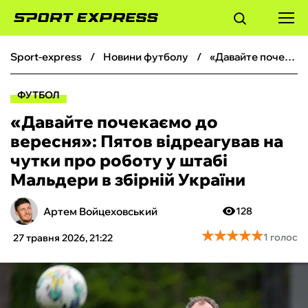
sport-express
новини футболу
«Давайте почекаємо до вересня»: Пятов відреагував на чутки про роботу у штабі Мальдери в збірній України
ФУТБОЛ
ФУТБОЛ
БАСКЕТБОЛ
«Давайте почекаємо до
вересня»: Пятов відреагував на
БОКС
чутки про роботу у штабі
Мальдери в збірній України
ХОКЕЙ
Артем Войцеховський
128
ТЕНІС
★
★
★
★
★
★
★
★
★
★
1 голос
27 травня 2026, 21:22
КІБЕРСПОРТ
ЧС-2026