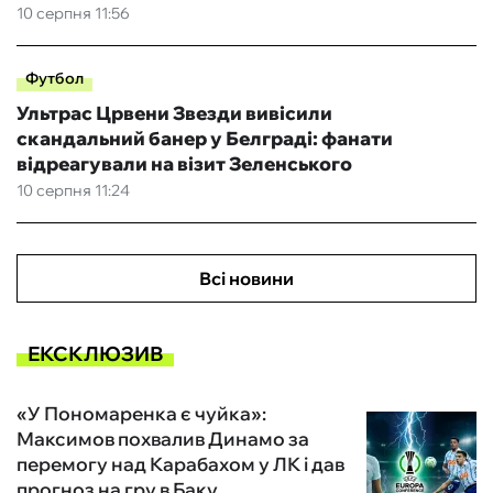
10 серпня 11:56
Футбол
Ультрас Црвени Звезди вивісили
скандальний банер у Белграді: фанати
відреагували на візит Зеленського
10 серпня 11:24
Всі новини
ЕКСКЛЮЗИВ
«У Пономаренка є чуйка»:
Максимов похвалив Динамо за
перемогу над Карабахом у ЛК і дав
прогноз на гру в Баку