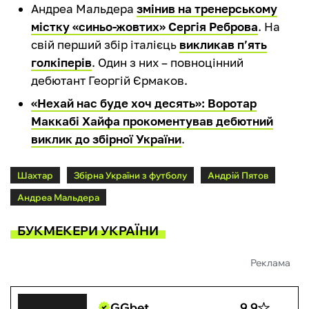
Андреа Мальдера
змінив на тренерському
містку «синьо-жовтих» Сергія Реброва
. На
свій перший збір італієць
викликав п’ять
голкіперів
. Один з них – повноцінний
дебютант Георгій Єрмаков.
«Нехай нас буде хоч десять»: Воротар
Маккабі Хайфа прокоментував дебютний
виклик до збірної України
.
Шахтар
Збірна України з футболу
Андрій Пятов
Андреа Мальдера
БУКМЕКЕРИ УКРАЇНИ
Реклама
GGbet
9.9