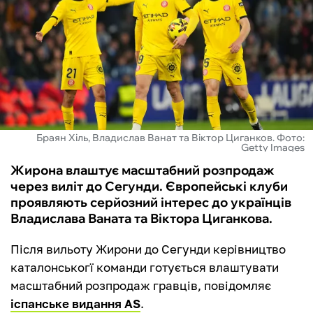
ФУТЗАЛ
ІНШІ
БУКМЕКЕРИ
Браян Хіль, Владислав Ванат та Віктор Циганков. Фото:
Getty Images
Жирона влаштує масштабний розпродаж
через виліт до Сегунди. Європейські клуби
проявляють серйозний інтерес до українців
Владислава Ваната та Віктора Циганкова.
Після вильоту Жирони до Сегунди керівництво
каталонськогї команди готується влаштувати
масштабний розпродаж гравців, повідомляє
іспанське видання AS
.