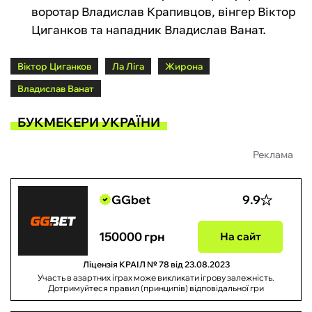
воротар Владислав Крапивцов, вінгер Віктор
Циганков та нападник Владислав Ванат.
Віктор Циганков
Ла Ліга
Жирона
Владислав Ванат
БУКМЕКЕРИ УКРАЇНИ
Реклама
GGbet
9.9
150000 грн
На сайт
Ліцензія КРАІЛ № 78 від 23.08.2023
Участь в азартних іграх може викликати ігрову залежність.
Дотримуйтеся правил (принципів) відповідальної гри