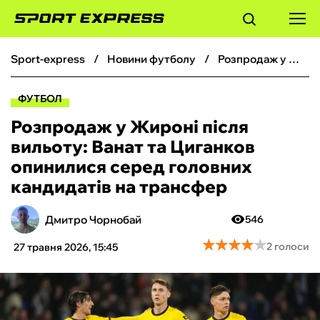
sport-express
новини футболу
Розпродаж у Жироні після вильоту: Ванат та Циганков опинилися серед головних кандидатів на трансфер
ФУТБОЛ
ФУТБОЛ
БАСКЕТБОЛ
Розпродаж у Жироні після
вильоту: Ванат та Циганков
БОКС
опинилися серед головних
кандидатів на трансфер
ХОКЕЙ
Дмитро Чорнобай
546
ТЕНІС
★
★
★
★
★
★
★
★
★
★
2 голоси
27 травня 2026, 15:45
КІБЕРСПОРТ
ЧС-2026