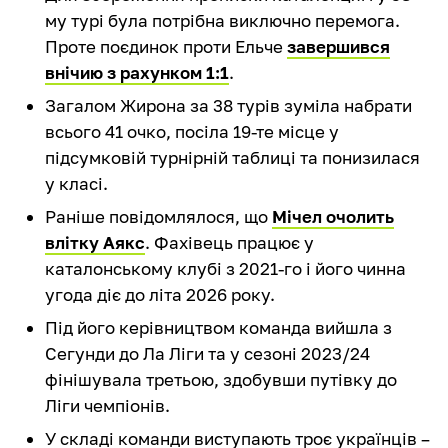
му турі була потрібна виключно перемога.
Проте поєдинок проти Ельче
завершився
внічию з рахунком 1:1
.
Загалом Жирона за 38 турів зуміла набрати
всього 41 очко, посіла 19-те місце у
підсумковій турнірній таблиці та понизилася
у класі.
Раніше повідомлялося, що
Мічел очолить
влітку Аякс
. Фахівець працює у
каталонському клубі з 2021-го і його чинна
угода діє до літа 2026 року.
Під його керівництвом команда вийшла з
Сегунди до Ла Ліги та у сезоні 2023/24
фінішувала третьою, здобувши путівку до
Ліги чемпіонів.
У складі команди виступають троє українців –