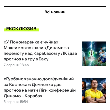
Всі новини
ЕКСКЛЮЗИВ
«У Пономаренка є чуйка»:
Максимов похвалив Динамо за
перемогу над Карабахом у ЛК і дав
прогноз на гру в Баку
7 серпня 08:46
«Гурбанов значно досвідченіший
за Костюка»: Демченко дав
прогноз на матч Ліги конференцій
Динамо – Карабах
5 серпня 18:54