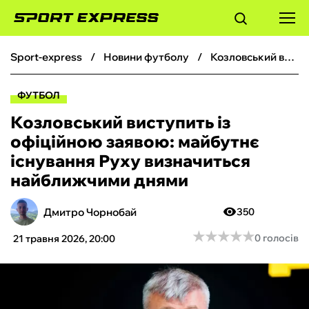
sport-express
новини футболу
Козловський виступить із офіційною заявою: майбутнє існування Руху визначиться найближчими днями
ФУТБОЛ
ФУТБОЛ
БАСКЕТБОЛ
Козловський виступить із
офіційною заявою: майбутнє
БОКС
існування Руху визначиться
найближчими днями
ХОКЕЙ
Дмитро Чорнобай
350
ТЕНІС
★
★
★
★
★
★
★
★
★
★
0 голосів
21 травня 2026, 20:00
КІБЕРСПОРТ
ЧС-2026