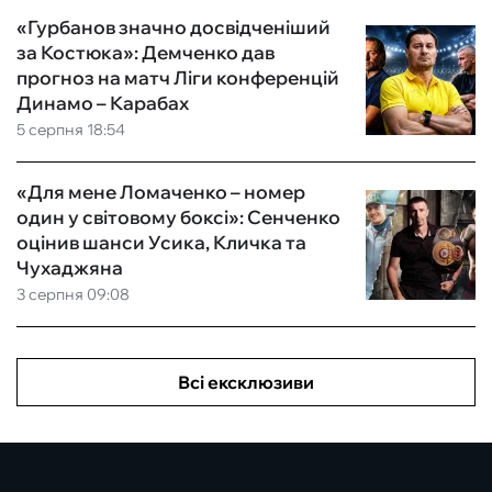
«Гурбанов значно досвідченіший
за Костюка»: Демченко дав
прогноз на матч Ліги конференцій
Динамо – Карабах
5 серпня 18:54
«Для мене Ломаченко – номер
один у світовому боксі»: Сенченко
оцінив шанси Усика, Кличка та
Чухаджяна
3 серпня 09:08
Всі ексклюзиви