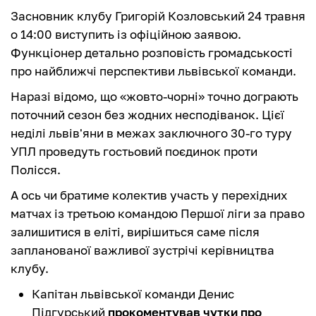
Засновник клубу Григорій Козловський 24 травня
о 14:00 виступить із офіційною заявою.
Функціонер детально розповість громадськості
про найближчі перспективи львівської команди.
Наразі відомо, що «жовто-чорні» точно дограють
поточний сезон без жодних несподіванок. Цієї
неділі львів'яни в межах заключного 30-го туру
УПЛ проведуть гостьовий поєдинок проти
Полісся.
А ось чи братиме колектив участь у перехідних
матчах із третьою командою Першої ліги за право
залишитися в еліті, вирішиться саме після
запланованої важливої зустрічі керівництва
клубу.
Капітан львівської команди Денис
Підгурський
прокоментував чутки про