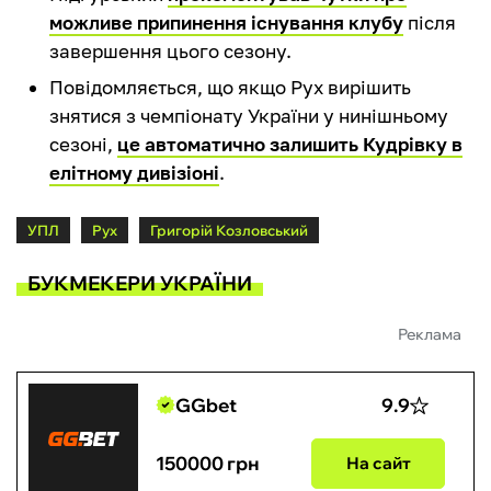
можливе припинення існування клубу
після
завершення цього сезону.
Повідомляється, що якщо Рух вирішить
знятися з чемпіонату України у нинішньому
сезоні,
це автоматично залишить Кудрівку в
елітному дивізіоні
.
УПЛ
Рух
Григорій Козловський
БУКМЕКЕРИ УКРАЇНИ
Реклама
GGbet
9.9
150000 грн
На сайт