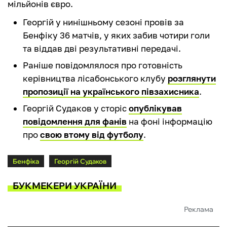
мільйонів євро.
Георгій у нинішньому сезоні провів за
Бенфіку 36 матчів, у яких забив чотири голи
та віддав дві результативні передачі.
Раніше повідомлялося про готовність
керівництва лісабонського клубу
розглянути
пропозиції на українського півзахисника
.
Георгій Судаков у сторіс
опублікував
повідомлення для фанів
на фоні інформацію
про
свою втому від футболу
.
Бенфіка
Георгій Судаков
БУКМЕКЕРИ УКРАЇНИ
Реклама