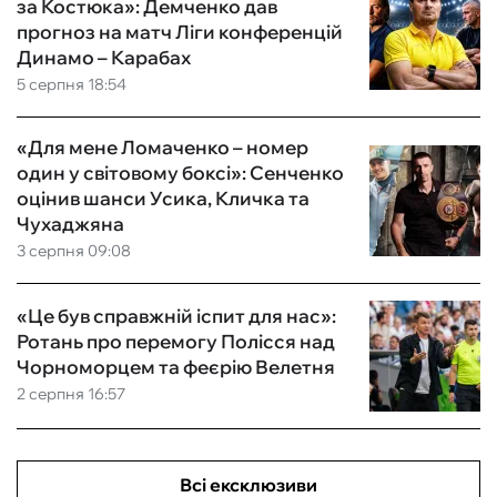
за Костюка»: Демченко дав
прогноз на матч Ліги конференцій
Динамо – Карабах
5 серпня 18:54
«Для мене Ломаченко – номер
один у світовому боксі»: Сенченко
оцінив шанси Усика, Кличка та
Чухаджяна
3 серпня 09:08
«Це був справжній іспит для нас»:
Ротань про перемогу Полісся над
Чорноморцем та феєрію Велетня
2 серпня 16:57
Всі ексклюзиви