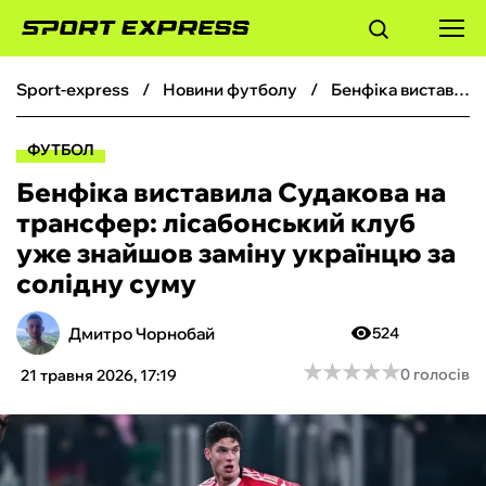
sport-express
новини футболу
Бенфіка виставила Судакова на трансфер: лісабонський клуб уже знайшов заміну українцю за солідну суму
ФУТБОЛ
ФУТБОЛ
БАСКЕТБОЛ
Бенфіка виставила Судакова на
трансфер: лісабонський клуб
БОКС
уже знайшов заміну українцю за
солідну суму
ХОКЕЙ
Дмитро Чорнобай
524
ТЕНІС
★
★
★
★
★
★
★
★
★
★
0 голосів
21 травня 2026, 17:19
КІБЕРСПОРТ
ЧС-2026