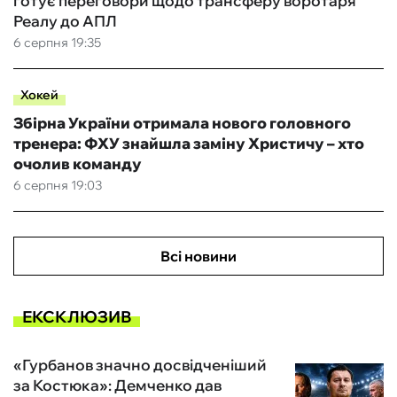
готує переговори щодо трансферу воротаря
Реалу до АПЛ
6 серпня 19:35
Хокей
Збірна України отримала нового головного
тренера: ФХУ знайшла заміну Христичу – хто
очолив команду
6 серпня 19:03
Всі новини
ЕКСКЛЮЗИВ
«Гурбанов значно досвідченіший
за Костюка»: Демченко дав