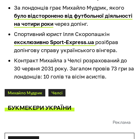
За лондонців грає Михайло Мудрик, якого
було відсторонено від футбольної діяльності
на чотири роки
через допінг.
Спортивний юрист Ілля Скоропашкін
ексклюзивно Sport-Express.ua
розібрав
допінгову справу українського вінгера.
Контракт Михайла з Челсі розрахований до
30 червня 2031 року. Загалом провів 73 гри за
лондонців: 10 голів та вісім асистів.
Михайло Мудрик
Челсі
БУКМЕКЕРИ УКРАЇНИ
Реклама