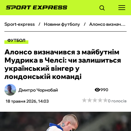
sport-express
новини футболу
Алонсо визначився з майбутнім Мудрика в Челсі: чи залишиться український вінгер у лондонській команді
ФУТБОЛ
ФУТБОЛ
БАСКЕТБОЛ
Алонсо визначився з майбутнім
Мудрика в Челсі: чи залишиться
БОКС
український вінгер у
лондонській команді
ХОКЕЙ
Дмитро Чорнобай
990
ТЕНІС
★
★
★
★
★
★
★
★
★
★
0 голосів
18 травня 2026, 14:03
КІБЕРСПОРТ
ЧС-2026