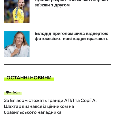
ОСТАННІ НОВИНИ
Футбол
За Еліасом стежать гранди АПЛ та Серії А:
Шахтар визнався із цінником на
бразильського нападника