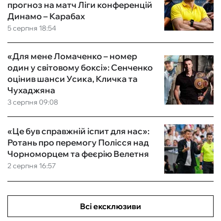
прогноз на матч Ліги конференцій
Динамо – Карабах
5 серпня 18:54
«Для мене Ломаченко – номер
один у світовому боксі»: Сенченко
оцінив шанси Усика, Кличка та
Чухаджяна
3 серпня 09:08
«Це був справжній іспит для нас»:
Ротань про перемогу Полісся над
Чорноморцем та феєрію Велетня
2 серпня 16:57
Всі ексклюзиви