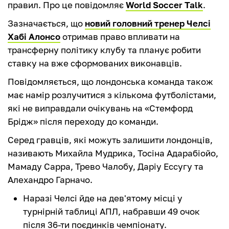
правил. Про це повідомляє
World Soccer Talk
.
Зазначається, що
новий головний тренер Челсі
Хабі Алонсо
отримав право впливати на
трансферну політику клубу та планує робити
ставку на вже сформованих виконавців.
Повідомляється, що лондонська команда також
має намір розлучитися з кількома футболістами,
які не виправдали очікувань на «Стемфорд
Брідж» після переходу до команди.
Серед гравців, які можуть залишити лондонців,
називають Михайла Мудрика, Тосіна Адарабіойо,
Мамаду Сарра, Трево Чалобу, Даріу Ессугу та
Алехандро Гарначо.
Наразі Челсі йде на дев'ятому місці у
турнірній таблиці АПЛ, набравши 49 очок
після 36-ти поєдинків чемпіонату.