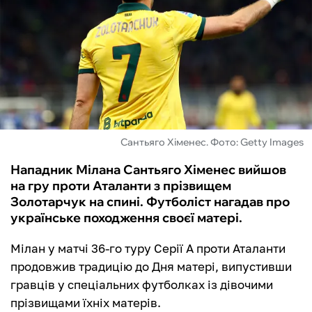
ФУТЗАЛ
ІНШІ
БУКМЕКЕРИ
Сантьяго Хіменес. Фото: Getty Images
Нападник Мілана Сантьяго Хіменес вийшов
на гру проти Аталанти з прізвищем
Золотарчук на спині. Футболіст нагадав про
українське походження своєї матері.
Мілан у матчі 36-го туру Серії А проти Аталанти
продовжив традицію до Дня матері, випустивши
гравців у спеціальних футболках із дівочими
прізвищами їхніх матерів.