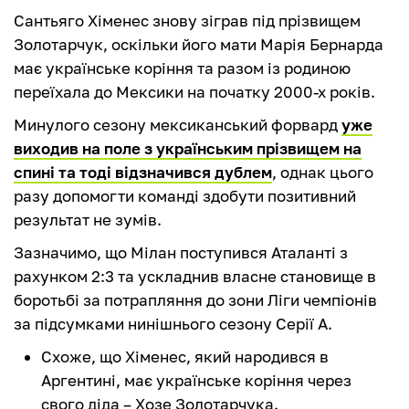
Сантьяго Хіменес знову зіграв під прізвищем
Золотарчук, оскільки його мати Марія Бернарда
має українське коріння та разом із родиною
переїхала до Мексики на початку 2000-х років.
Минулого сезону мексиканський форвард
уже
виходив на поле з українським прізвищем на
спині та тоді відзначився дублем
, однак цього
разу допомогти команді здобути позитивний
результат не зумів.
Зазначимо, що Мілан поступився Аталанті з
рахунком 2:3 та ускладнив власне становище в
боротьбі за потрапляння до зони Ліги чемпіонів
за підсумками нинішнього сезону Серії А.
Схоже, що Хіменес, який народився в
Аргентині, має українське коріння через
свого діда – Хозе Золотарчука.