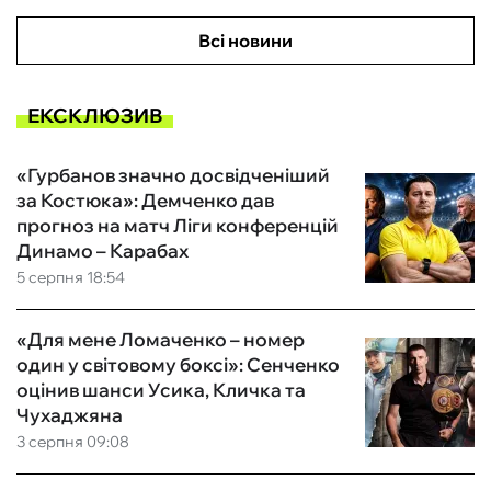
Всі новини
ЕКСКЛЮЗИВ
«Гурбанов значно досвідченіший
за Костюка»: Демченко дав
прогноз на матч Ліги конференцій
Динамо – Карабах
5 серпня 18:54
«Для мене Ломаченко – номер
один у світовому боксі»: Сенченко
оцінив шанси Усика, Кличка та
Чухаджяна
3 серпня 09:08