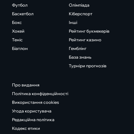
Футбол
Олімпіада
Баскетбол
Кіберспорт
Бокс
Інші
Хокей
Рейтинг букмекерів
Теніс
Рейтинг казино
Біатлон
Гемблінг
База знань
Турніри прогнозів
Про видання
Політика конфіденційності
Використання cookies
Угода користувача
Редакційна політика
Кодекс етики