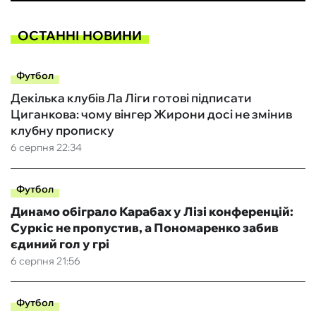
ОСТАННІ НОВИНИ
Футбол
Декілька клубів Ла Ліги готові підписати
Циганкова: чому вінгер Жирони досі не змінив
клубну прописку
6 серпня 22:34
Футбол
Динамо обіграло Карабах у Лізі конференцій:
Суркіс не пропустив, а Пономаренко забив
єдиний гол у грі
6 серпня 21:56
Футбол