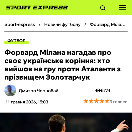
sport-express
новини футболу
Форвард Мілана нагадав про своє українське коріння: хто вийшов на гру проти Аталанти з прізвищем Золотарчук
ФУТБОЛ
ФУТБОЛ
БАСКЕТБОЛ
Форвард Мілана нагадав про
своє українське коріння: хто
БОКС
вийшов на гру проти Аталанти з
прізвищем Золотарчук
ХОКЕЙ
Дмитро Чорнобай
5774
ТЕНІС
★
★
★
★
★
★
★
★
★
★
3 голоси
11 травня 2026, 15:03
КІБЕРСПОРТ
ЧС-2026