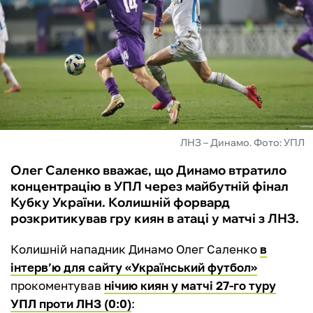
ФУТЗАЛ
ІНШІ
БУКМЕКЕРИ
ЛНЗ – Динамо. Фото: УПЛ
Олег Саленко вважає, що Динамо втратило
концентрацію в УПЛ через майбутній фінал
Кубку України. Колишній форвард
розкритикував гру киян в атаці у матчі з ЛНЗ.
Колишній нападник Динамо Олег Саленко
в
інтерв’ю для сайту «Український футбол»
прокоментував
нічию киян у матчі 27-го туру
УПЛ проти ЛНЗ (0:0)
: