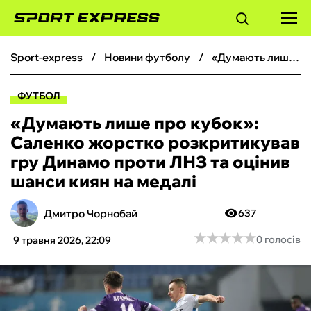
sport-express
новини футболу
«Думають лише про кубок»: Саленко жорстко розкритикував гру Динамо проти ЛНЗ та оцінив шанси киян на медалі
ФУТБОЛ
ФУТБОЛ
БАСКЕТБОЛ
«Думають лише про кубок»:
Саленко жорстко розкритикував
БОКС
гру Динамо проти ЛНЗ та оцінив
шанси киян на медалі
ХОКЕЙ
Дмитро Чорнобай
637
ТЕНІС
★
★
★
★
★
★
★
★
★
★
0 голосів
9 травня 2026, 22:09
КІБЕРСПОРТ
ЧС-2026