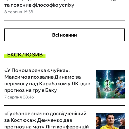
та пояснив філософію успіху
8 серпня 16:38
Всі новини
ЕКСКЛЮЗИВ
«У Пономаренка є чуйка»:
Максимов похвалив Динамо за
перемогу над Карабахом у ЛК і дав
прогноз на гру в Баку
7 серпня 08:46
«Гурбанов значно досвідченіший
за Костюка»: Демченко дав
прогноз на матч Ліги конференцій