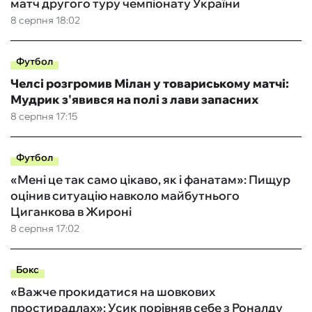
матч другого туру чемпіонату України
8 серпня 18:02
Футбол
Челсі розгромив Мілан у товариському матчі:
Мудрик з'явився на полі з лави запасних
8 серпня 17:15
Футбол
«Мені це так само цікаво, як і фанатам»: Пищур
оцінив ситуацію навколо майбутнього
Циганкова в Жироні
8 серпня 17:02
Бокс
«Важче прокидатися на шовкових
простирадлах»: Усик порівняв себе з Роналду