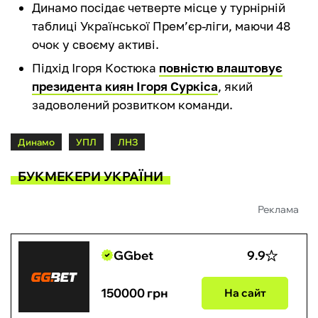
Динамо посідає четверте місце у турнірній
таблиці Української Прем’єр-ліги, маючи 48
очок у своєму активі.
Підхід Ігоря Костюка
повністю влаштовує
президента киян Ігоря Суркіса
, який
задоволений розвитком команди.
Динамо
УПЛ
ЛНЗ
БУКМЕКЕРИ УКРАЇНИ
Реклама
GGbet
9.9
150000 грн
На сайт