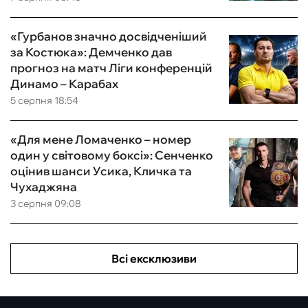
«Гурбанов значно досвідченіший
за Костюка»: Демченко дав
прогноз на матч Ліги конференцій
Динамо – Карабах
5 серпня 18:54
«Для мене Ломаченко – номер
один у світовому боксі»: Сенченко
оцінив шанси Усика, Кличка та
Чухаджяна
3 серпня 09:08
Всі ексклюзиви