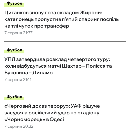
Футбол
Циганков знову поза складом Жирони:
каталонець пропустив п'ятий спаринг поспіль
на тлі чуток про трансфер
7 серпня 21:37
Футбол
УПЛ затвердила розклад четвертого туру:
коли відбудуться матчі Шахтар – Полісся та
Буковина – Динамо
7 серпня 21:11
Футбол
«Черговий доказ терору»: УАФ рішуче
засудила російський удар по стадіону
«Чорноморець» в Одесі
7 серпня 20:32