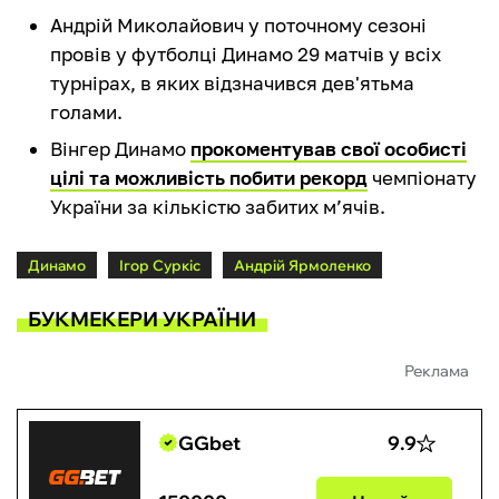
Андрій Миколайович у поточному сезоні
провів у футболці Динамо 29 матчів у всіх
турнірах, в яких відзначився дев'ятьма
голами.
Вінгер Динамо
прокоментував свої особисті
цілі та можливість побити рекорд
чемпіонату
України за кількістю забитих м’ячів.
Динамо
Ігор Суркіс
Андрій Ярмоленко
БУКМЕКЕРИ УКРАЇНИ
Реклама
GGbet
9.9