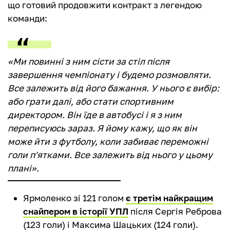
що готовий продовжити контракт з легендою
команди:
«Ми повинні з ним сісти за стіл після
завершення чемпіонату і будемо розмовляти.
Все залежить від його бажання. У нього є вибір:
або грати далі, або стати спортивним
директором. Він їде в автобусі і я з ним
переписуюсь зараз. Я йому кажу, що як він
може йти з футболу, коли забиває переможні
голи п'ятками. Все залежить від нього у цьому
плані».
Ярмоленко зі 121 голом
є третім найкращим
снайпером в історії УПЛ
після Сергія Реброва
(123 голи) і Максима Шацьких (124 голи).