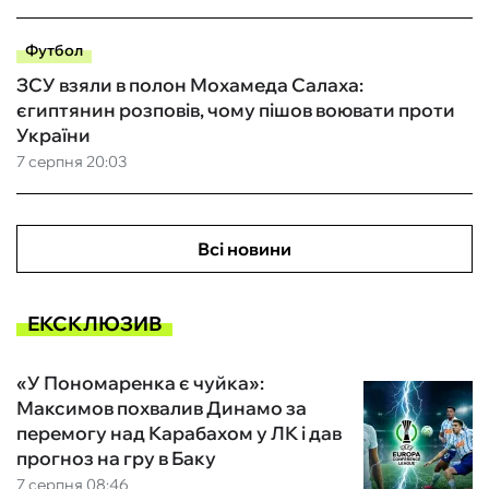
Футбол
ЗСУ взяли в полон Мохамеда Салаха:
єгиптянин розповів, чому пішов воювати проти
України
7 серпня 20:03
Всі новини
ЕКСКЛЮЗИВ
«У Пономаренка є чуйка»:
Максимов похвалив Динамо за
перемогу над Карабахом у ЛК і дав
прогноз на гру в Баку
7 серпня 08:46