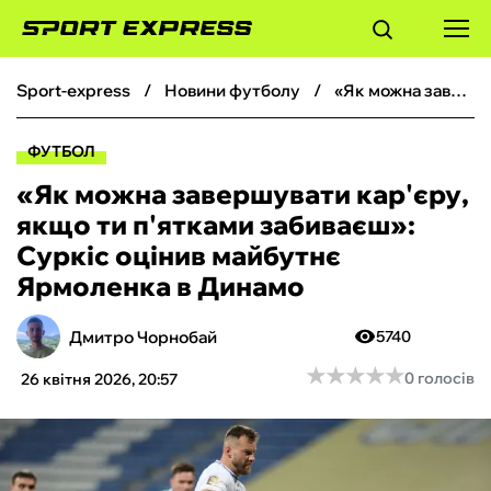
sport-express
новини футболу
«Як можна завершувати кар'єру, якщо ти п'ятками забиваєш»: Суркіс оцінив майбутнє Ярмоленка в Динамо
ФУТБОЛ
ФУТБОЛ
БАСКЕТБОЛ
«Як можна завершувати кар'єру,
якщо ти п'ятками забиваєш»:
БОКС
Суркіс оцінив майбутнє
Ярмоленка в Динамо
ХОКЕЙ
Дмитро Чорнобай
5740
ТЕНІС
★
★
★
★
★
★
★
★
★
★
0 голосів
26 квітня 2026, 20:57
КІБЕРСПОРТ
ЧС-2026