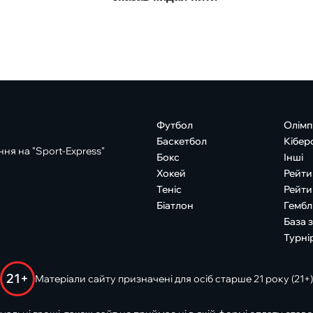
Футбол
Олімп
Баскетбол
Кібер
ня на "Sport-Express"
Бокс
Інші
Хокей
Рейти
Теніс
Рейти
Біатлон
Гембл
База 
Турні
21+
Матеріали сайту призначені для осіб старше 21 року (21+)