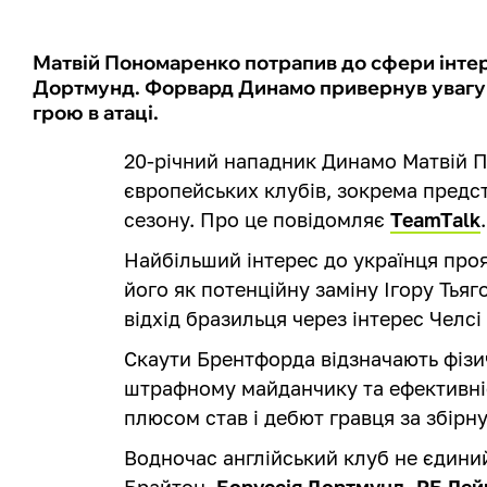
Матвій Пономаренко потрапив до сфери інтер
Дортмунд. Форвард Динамо привернув увагу 
грою в атаці.
20-річний нападник Динамо Матвій 
європейських клубів, зокрема предс
сезону. Про це повідомляє
TeamTalk
.
Найбільший інтерес до українця про
його як потенційну заміну Ігору Тья
відхід бразильця через інтерес Челсі
Скаути Брентфорда відзначають фізи
штрафному майданчику та ефективніс
плюсом став і дебют гравця за збірну
Водночас англійський клуб не єдини
Брайтон,
Боруссія Дортмунд, РБ Лей