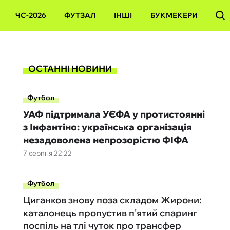
ЧС-2026
ФУТЗАЛ
ІНШІ
БУКМЕКЕРИ
ОСТАННІ НОВИНИ
Футбол
УАФ підтримала УЄФА у протистоянні
з Інфантіно: українська організація
незадоволена непрозорістю ФІФА
7 серпня 22:22
Футбол
Циганков знову поза складом Жирони:
каталонець пропустив п'ятий спаринг
поспіль на тлі чуток про трансфер