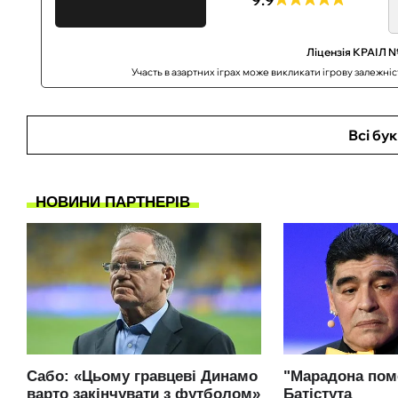
Ліцензія КРАІЛ №
Участь в азартних іграх може викликати ігрову залежні
Всі бу