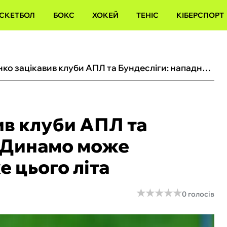
СКЕТБОЛ
БОКС
ХОКЕЙ
ТЕНІС
КІБЕРСПОРТ
Пономаренко зацікавив клуби АПЛ та Бундесліги: нападник Динамо може переїхати в Європу вже цього літа
в клуби АПЛ та
к Динамо може
е цього літа
★
★
★
★
★
★
★
★
★
★
0 голосів