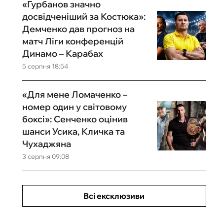
«Гурбанов значно
досвідченіший за Костюка»:
Демченко дав прогноз на
матч Ліги конференцій
Динамо – Карабах
5 серпня 18:54
«Для мене Ломаченко –
номер один у світовому
боксі»: Сенченко оцінив
шанси Усика, Кличка та
Чухаджяна
3 серпня 09:08
Всі ексклюзиви