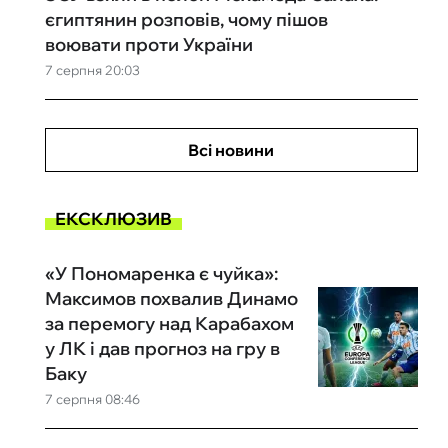
єгиптянин розповів, чому пішов
воювати проти України
7 серпня 20:03
Всі новини
ЕКСКЛЮЗИВ
«У Пономаренка є чуйка»:
Максимов похвалив Динамо
за перемогу над Карабахом
у ЛК і дав прогноз на гру в
Баку
7 серпня 08:46