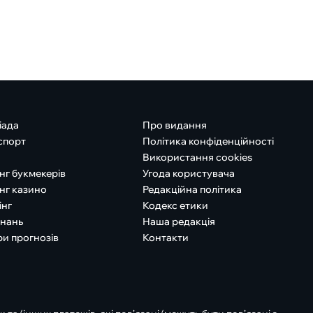
іада
Про видання
спорт
Політика конфіденційності
Використання cookies
нг букмекерів
Угода користувача
нг казино
Редакційна політика
інг
Кодекс етики
знань
Наша редакція
ри прогнозів
Контакти