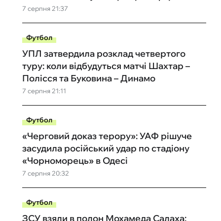
7 серпня 21:37
Футбол
УПЛ затвердила розклад четвертого
туру: коли відбудуться матчі Шахтар –
Полісся та Буковина – Динамо
7 серпня 21:11
Футбол
«Черговий доказ терору»: УАФ рішуче
засудила російський удар по стадіону
«Чорноморець» в Одесі
7 серпня 20:32
Футбол
ЗСУ взяли в полон Мохамеда Салаха: