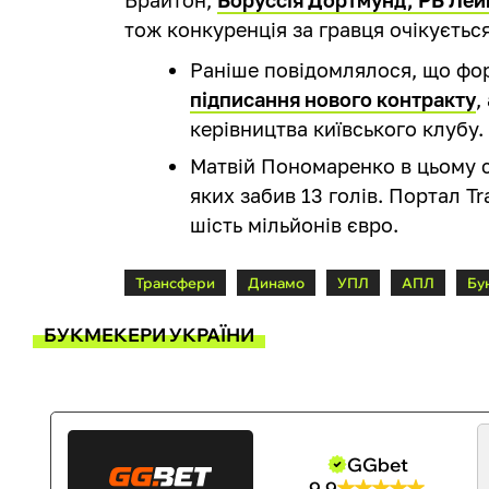
тож конкуренція за гравця очікуєтьс
Раніше повідомлялося, що ф
підписання нового контракту
,
керівництва київського клубу.
Матвій Пономаренко в цьому се
яких забив 13 голів. Портал Tr
шість мільйонів євро.
Трансфери
Динамо
УПЛ
АПЛ
Бу
БУКМЕКЕРИ УКРАЇНИ
GGbet
9.9