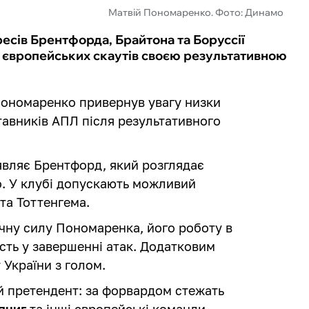
Матвій Пономаренко. Фото: Динамо
есів Брентфорда, Брайтона та Боруссії
європейських скаутів своєю результативною
Пономаренко привернув увагу низки
тавників АПЛ після результативного
являє Брентфорд, який розглядає
го. У клубі допускають можливий
 та Тоттенгема.
чну силу Пономаренка, його роботу в
ть у завершенні атак. Додатковим
 України з голом.
й претендент: за форвардом стежать
пциг
та інші європейські команди,