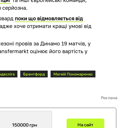
я серйозна.
орвард
поки що відмовляється від
 адже хоче отримати кращі умові від
зоні провів за Динамо 19 матчів, у
ansfermarkt оцінює його вартість у
ндесліга
Брентфорд
Матвій Пономаренко
Реклама
150000 грн
На сайт