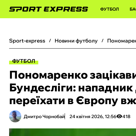
ФУТБОЛ
БА
sport-express
новини футболу
ФУТБОЛ
Пономаренко зацікави
Бундесліги: нападни
переїхати в Європу вж
Дмитро Чорнобай
24 квітня 2026, 12:56
418