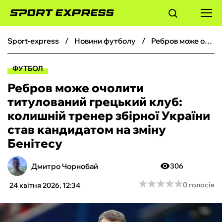
sport-express
новини футболу
Ребров може очолити титулований грецький клуб: колишній тренер збірної України став кандидатом на зміну Бенітесу
ФУТБОЛ
ФУТБОЛ
БАСКЕТБОЛ
Ребров може очолити
титулований грецький клуб:
БОКС
колишній тренер збірної України
став кандидатом на зміну
ХОКЕЙ
Бенітесу
ТЕНІС
Дмитро Чорнобай
306
★
★
★
★
★
★
★
★
★
★
0 голосів
24 квітня 2026, 12:34
КІБЕРСПОРТ
ЧС-2026