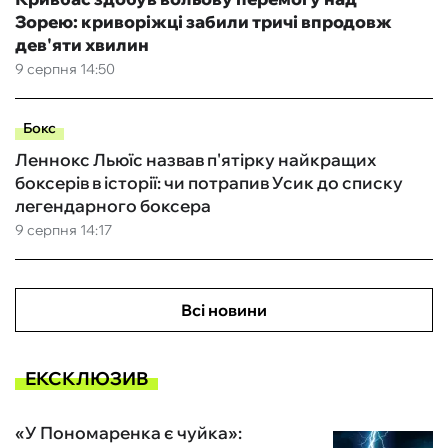
Зорею: криворіжці забили тричі впродовж
дев'яти хвилин
9 серпня 14:50
Бокс
Леннокс Льюїс назвав п'ятірку найкращих
боксерів в історії: чи потрапив Усик до списку
легендарного боксера
9 серпня 14:17
Всі новини
ЕКСКЛЮЗИВ
«У Пономаренка є чуйка»: