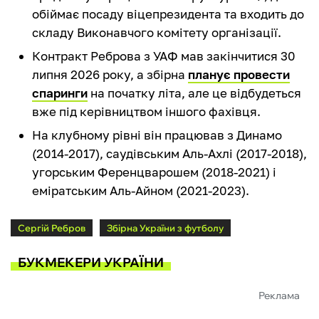
обіймає посаду віцепрезидента та входить до
складу Виконавчого комітету організації.
Контракт Реброва з УАФ мав закінчитися 30
липня 2026 року, а збірна
планує провести
спаринги
на початку літа, але це відбудеться
вже під керівництвом іншого фахівця.
На клубному рівні він працював з Динамо
(2014-2017), саудівським Аль-Ахлі (2017-2018),
угорським Ференцварошем (2018-2021) і
еміратським Аль-Айном (2021-2023).
Сергій Ребров
Збірна України з футболу
БУКМЕКЕРИ УКРАЇНИ
Реклама