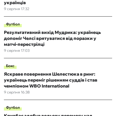
українців
9 серпня 17:32
Футбол
Результативний вихід Мудрика: українець
допоміг Челсі врятуватися від поразки у
матчі-перестрілці
9 серпня 17:03
Бокс
Яскраве повернення Шелестюка в ринг:
українець переміг рішенням суддів і став
чемпіоном WBO International
9 серпня 16:38
Футбол
Кривбас здобув вольову перемогу над