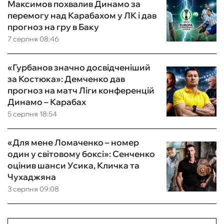
Максимов похвалив Динамо за
перемогу над Карабахом у ЛК і дав
прогноз на гру в Баку
7 серпня 08:46
«Гурбанов значно досвідченіший
за Костюка»: Демченко дав
прогноз на матч Ліги конференцій
Динамо – Карабах
5 серпня 18:54
«Для мене Ломаченко – номер
один у світовому боксі»: Сенченко
оцінив шанси Усика, Кличка та
Чухаджяна
3 серпня 09:08