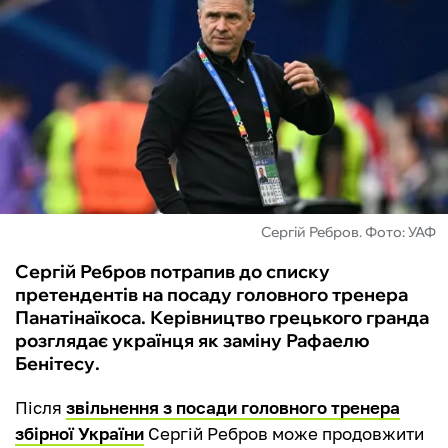
ФУТЗАЛ
ІНШІ
БУКМЕКЕРИ
Сергій Ребров. Фото: УАФ
Сергій Ребров потрапив до списку
претендентів на посаду головного тренера
Панатінаїкоса. Керівництво грецького гранда
розглядає українця як заміну Рафаелю
Бенітесу.
Після
звільнення з посади головного тренера
збірної України
Сергій Ребров може продовжити