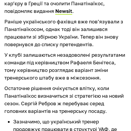
кар’єру в Греції та очолити Панатінаїкос,
повідомляє видання
Newsit
.
Раніше українського фахівця вже пов’язували з
Панатінаїкосом, однак тоді він залишився
працювати зі збірною України. Тепер він знову
повернувся до списку претендентів.
У клубі залишаються незадоволені результатами
команди під керівництвом Рафаеля Бенітеса,
тому керівництво розглядає варіант зміни
тренерського штабу вже в міжсезоння.
Остаточне рішення очікується влітку, коли
Панатінаїкос визначиться зі стратегією на новий
сезон. Сергій Ребров ж перебуває серед
головних варіантів на тренерську посаду.
Зазначимо, що український тренер
продовжує працювати в структурі УАФ, де