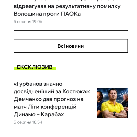
відреагував на результативну помилку
Волошина проти ПАОКа
5 серпня 19:06
Всі новини
ЕКСКЛЮЗИВ
«Гурбанов значно
досвідченіший за Костюка»:
Демченко дав прогноз на
матч Ліги конференцій
Динамо – Карабах
5 серпня 18:54