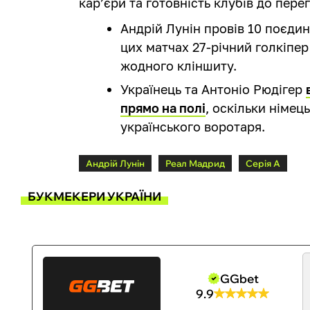
кар’єри та готовність клубів до перег
Андрій Лунін провів 10 поєдин
цих матчах 27-річний голкіпе
жодного кліншиту.
Українець та Антоніо Рюдігер
прямо на полі
, оскільки німе
українського воротаря.
Андрій Лунін
Реал Мадрид
Серія А
БУКМЕКЕРИ УКРАЇНИ
GGbet
9.9