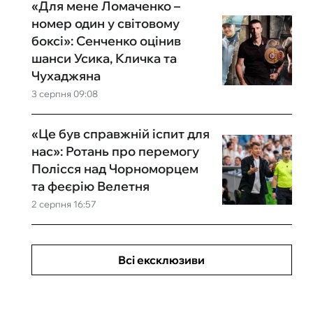
«Для мене Ломаченко –
номер один у світовому
боксі»: Сенченко оцінив
шанси Усика, Кличка та
Чухаджяна
3 серпня 09:08
«Це був справжній іспит для
нас»: Ротань про перемогу
Полісся над Чорноморцем
та феєрію Велетня
2 серпня 16:57
Всі ексклюзиви