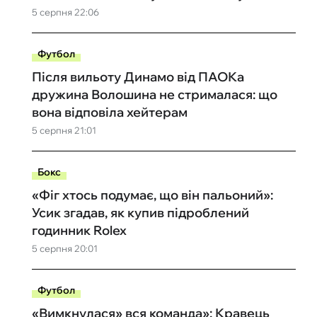
5 серпня 22:06
Футбол
Після вильоту Динамо від ПАОКа
дружина Волошина не стрималася: що
вона відповіла хейтерам
5 серпня 21:01
Бокс
«Фіг хтось подумає, що він пальоний»:
Усик згадав, як купив підроблений
годинник Rolex
5 серпня 20:01
Футбол
«Вимкнулася» вся команда»: Кравець