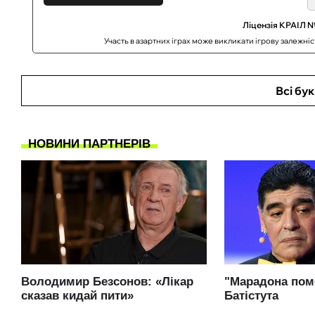
Ліцензія КРАІЛ №
Участь в азартних іграх може викликати ігрову залежні
Всі бу