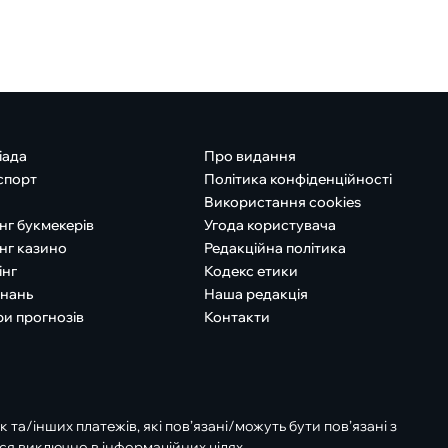
іада
Про видання
спорт
Політика конфіденційності
Використання cookies
нг букмекерів
Угода користувача
нг казино
Редакційна політика
інг
Кодекс етики
знань
Наша редакція
ри прогнозів
Контакти
к та/інших платежів, які пов’язані/можуть бути пов’язані з
ся виключно в інформаційних цілях.