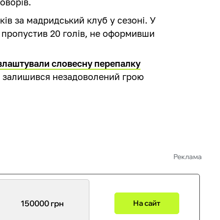
оворів.
ків за мадридський клуб у сезоні. У
р пропустив 20 голів, не оформивши
влаштували словесну перепалку
ць залишився незадоволений грою
Реклама
150000 грн
На сайт