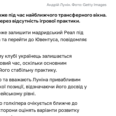
Андрій Лунін. Фото: Getty Images
вже під час найближчого трансферного вікна.
рез відсутність ігрової практики.
оже залишити мадридський Реал під
 та перейти до Ювентуса, повідомляє
му клубі українець залишається
овий час, оскільки основним
його стабільну практику.
єю та вважають Луніна привабливим
ої позиції, відзначаючи його досвід у
ейському рівні.
 голкіпера очікується ближче до
сторони оцінять варіанти розвитку