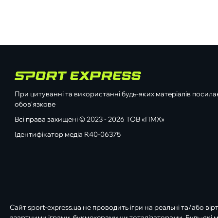
При цитуванні та використанні будь-яких матеріалів посилан
обов'язкове
Всі права захищені © 2023 - 2026 ТОВ «ПМХ»
Ідентифікатор медіа R40-06375
Сайт sport-express.ua не проводить ігри на реальні та/або вір
азартними іграми, букмекерами чи тоталізаторами. Будь-які м