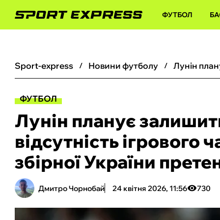
ФУТБОЛ
БА
sport-express
новини футболу
ФУТБОЛ
Лунін планує залишит
відсутність ігрового ч
збірної України прете
Дмитро Чорнобай
24 квітня 2026, 11:56
730