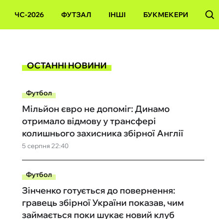
ЧС-2026
ФУТЗАЛ
ІНШІ
БУКМЕКЕРИ
ОСТАННІ НОВИНИ
Футбол
Мільйон євро не допоміг: Динамо
отримало відмову у трансфері
колишнього захисника збірної Англії
5 серпня 22:40
Футбол
Зінченко готується до повернення:
гравець збірної України показав, чим
займається поки шукає новий клуб