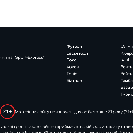
Футбол
Олімп
Баскетбол
Кібер
ня на "Sport-Express"
Бокс
Інші
Хокей
Рейти
Теніс
Рейти
Біатлон
Гембл
База 
Турні
21+
Матеріали сайту призначені для осіб старше 21 року (21+)
туальні гроші, також сайт не приймає ні в якій формі оплату ставо
атеріали на інформаційному ресурсі sport-express.ua публікують